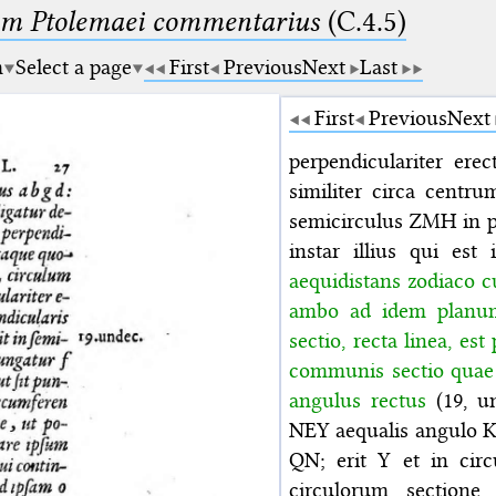
um Ptolemaei commentarius
(C.4.5)
m
Select a page
First
Previous
Next
Last
First
Previous
Next
perpendiculariter er
similiter circa centr
semicirculus ZMH in p
instar illius qui est
aequidistans zodiaco 
ambo ad idem planum
sectio, recta linea, es
communis sectio quae
angulus rectus
(19, un
NEY aequalis angulo KF
QN; erit Y et in cir
circulorum sectione