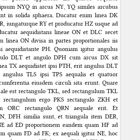
ipsum NYQ in arcus NY, YQ similes arcubus
t in solida sphaera. Ducatur enim linea DK
R, iungaturque RY et producatur HZ usque ad
ucatur aequidistans lineae ON et DLC secet
m linea ON divisa in partes proportionales iis
si aequidistante PH. Quoniam igitur angulus
gulo DLT et angulo DPH cum arcus DX sit
inea TX aequidistet ipsi PTH, erit angulus DLT
 angulus TLS ipsi TPS aequalis et quatuor
cumferentia eiusdem circuli sita erunt. Quare
ale est rectangulo TKL, sed rectangulum TKL
H; rectangulum ergo PKS rectangulo ZKH et
lum ORC rectangulo QRN aequale erit. Et
N, DFH similia sunt, et triangula item DER,
t NE ad ED proportionem eandem quam HF ad
m quam FD ad FK; ex aequali igitur NE, hoc