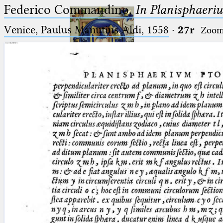
Federico Commandino,
In Planisphaeri
Venice, Paulus Manutius Aldi, 1558
·
27r
Zoo
Ptolemaeus
Arabus et Latinus
🔎︎
_
(the underscore) is the placeholder
Start
for exactly one character.
%
(the percent sign) is the
Project
placeholder for no, one or more
Team
than one character.
%%
(two percent signs) is the
News
placeholder for no, one or more
than one character, but not for
Jobs