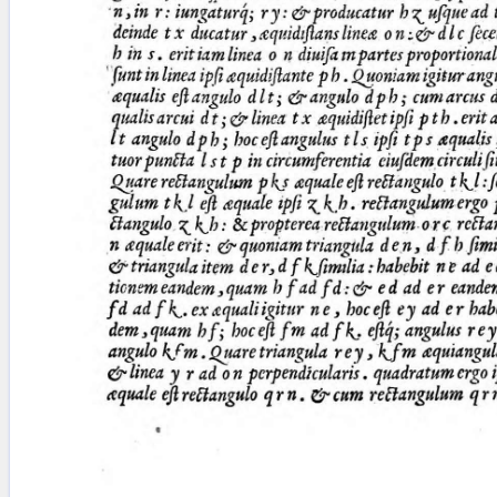
blank space (so that a search ends
at word boundaries).
Publications
Conference
Arabic Works
Arabic Manuscripts
Latin Works
Latin Manuscripts
Latin Early Prints
Images
Texts
beta
Glossary
Resources