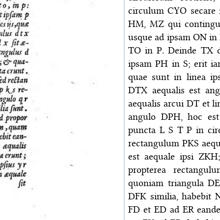
circulum CYO secare 
HM, MZ qui contingun
usque ad ipsam ON in 
TO in P. Deinde TX d
ipsam PH in S; erit ia
quae sunt in linea ip
DTX aequalis est an
aequalis arcui DT et l
angulo DPH, hoc est
puncta L S T P in cir
rectangulum PKS aequ
est aequale ipsi ZK
propterea rectangu
quoniam triangula DE
DFK similia, habebi
FD et ED ad ER eande