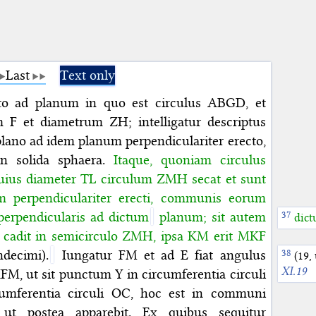
Last
Text only
ecto ad planum in quo est circulus ABGD, et
um F et diametrum ZH; intelligatur descriptus
lano ad idem planum perpendiculariter erecto,
 in solida sphaera.
Itaque, quoniam circulus
cuius diameter TL circulum ZMH secat et sunt
 perpendiculariter erecti, communis eorum
t perpendicularis ad dictum
planum; sit autem
dict
 cadit in semicirculo ZMH, ipsa KM erit MKF
decimi).
Iungatur FM et ad E fiat angulus
(19,
XI.19
M, ut sit punctum Y in circumferentia circuli
cumferentia circuli OC, hoc est in communi
, ut postea apparebit. Ex quibus sequitur