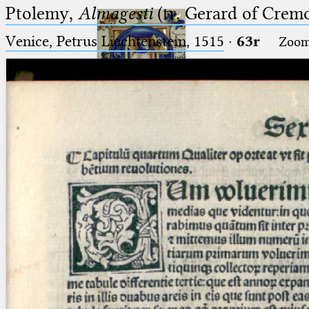
Ptolemy,
Almagesti
(tr. Gerard of Cremo
Venice, Petrus Liechtenstein, 1515
·
63r
Zoo
Ptolemaeus
Arabus et Latinus
🔎︎
_
(the underscore) is the placeholder
Start
for exactly one character.
%
(the percent sign) is the
Project
placeholder for no, one or more
Team
than one character.
%%
(two percent signs) is the
News
placeholder for no, one or more
than one character, but not for
Jobs