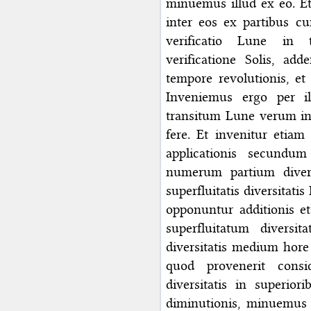
minuemus illud ex eo. Et
inter eos ex partibus c
verificatio Lune in
verificatione Solis, ad
tempore revolutionis, et
Inveniemus ergo per ill
transitum Lune verum in o
fere. Et invenitur etia
applicationis secund
numerum partium divers
superfluitatis diversitati
opponuntur additionis et
superfluitatum diversi
diversitatis medium hore
quod provenerit consi
diversitatis in superior
diminutionis, minuemus