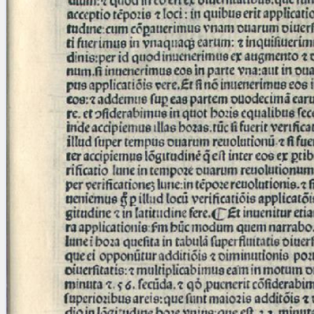
Licenses
·
FAQ
·
Contact
·
Impressum
·
Privacy
· 2013
Print 🖨