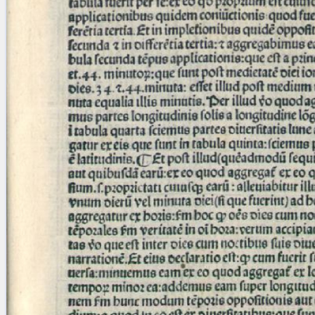
blank space (so that a search ends
at word boundaries).
Publications
Conference
Arabic Works
Arabic Manuscripts
Latin Works
Latin Manuscripts
Latin Early Prints
Images
Texts
beta
Glossary
Resources