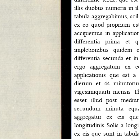
illis duobus numeris in i
tabula aggregabimus, scil
ex eo quod proprium es
accipiemus in applicatio
differentia prima et q
impletionibus quidem 
differentia secunda et in
ergo aggregatum ex e
applicationis que est a 
dierum et 44 minutoru
vigesimiquarti mensis T
esset illud post medi
secundum minuta equal
aggregatur ex eis que
longitudinis Solis a long
ex eis que sunt in tabul