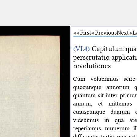
First
Previous
Next
L
〈VI.4〉
Capitulum quar
perscrutatio applic
revolutiones
Cum voluerimus scire 
quocunque annorum que
quantum sit inter prim
annum, et mittemus
cuiuscunque duarum di
videbimus in qua are
reperiamus numerum il
differentie tertie, que 