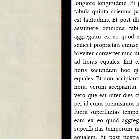
longiore longitudine. Et
tabula quinta sciemus pa
est latitudinis. Et post
assumere omnibus tab
aggregatur ex eo quod es
scilicet proprietati cuiu
breviter converterimus u
ad horas equales. Erit 
horis secundum hoc qu
equales. Et non accipian
hora, verum accipiantur 
vero que est inter dies 
per id cuius premisimus n
fuerit superfluitas tem
eam ex eo quod aggrega
superfluitas temporum 
equalem. Et post nos