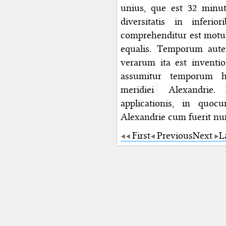
unius, que est 32 minut
diversitatis in inferi
comprehenditur est motus 
equalis. Temporum aute
verarum ita est invent
assumitur temporum h
meridiei
Alexandrie. 
applicationis, in quoc
Alexandrie cum fuerit n
First
Previous
Next
L