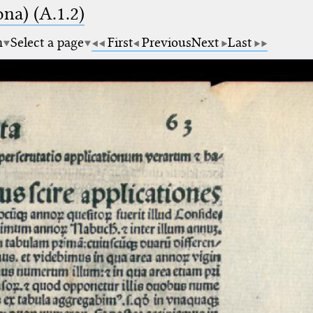
na) (A.1.2)
m
Select a page
First
Previous
Next
Last