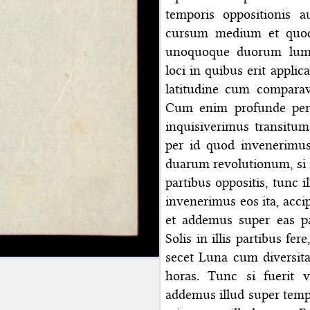
temporis oppositionis 
cursum medium et quod 
unoquoque duorum lumin
loci in quibus erit applic
latitudine cum compara
Cum enim profunde pers
inquisiverimus transitum
per id quod invenerimu
duarum revolutionum, si 
partibus oppositis, tunc i
invenerimus eos ita, acci
et addemus super eas 
Solis in illis partibus fe
secet Luna cum diversitat
horas. Tunc si fuerit ve
addemus illud super temp