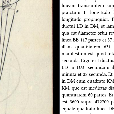
lineam transeuntem sup
punctum L longitudo l
longitudo propinquior. 
ductui LD in DM, et ia
qua est diameter orbis re
linea BE 117 partes et 3
illam quantitatem 631
manifestum est quod tota
secunda. Ergo erit ductus
LD in DM, secundum ill
minuta et 32 secunda. E
in DM cum quadrato KM in
KM, que est medietas dia
quantitatem 60 partes. 
est 3600 supra 472700 pa
equale quadrato linee DK 