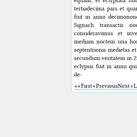
equalis, et eclypsata fui
tertiadecima pars et qua
fuit in anno decimono
Signach transactis n
consideravimus et in
mediam noctem una hora 
septentrionis medietas et t
secundum veritatem in 25
eclypsis fuit in anno qu
de-
First
Previous
Next
L