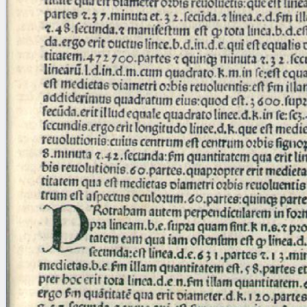
blank space (so that a search ends
at word boundaries).
Publications
Conference
Arabic Works
Arabic Manuscripts
Latin Works
Latin Manuscripts
Latin Early Prints
Images
Texts
beta
Glossary
Resources