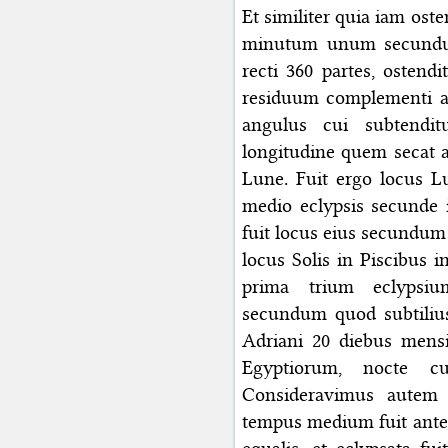
Et similiter quia iam os
minutum unum secundum
recti 360 partes, osten
residuum complementi ang
angulus cui subtendi
longitudine quem secat ar
Lune. Fuit ergo locus
medio eclypsis secunde 
fuit locus eius secundum 
locus Solis in Piscibus in
prima trium eclypsiu
secundum quod subtilius
Adriani 20 diebus mensi
Egyptiorum, nocte cu
Consideravimus autem
tempus medium fuit ante 