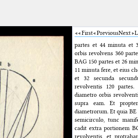
First
Previous
Next
L
partes et 44 minuta et
orbis revolvens 360 part
BAG 150 partes et 26 min
11 minuta fere, et eius ch
et 32 secunda secund
revolventis 120 partes
diametro orbis revolvent
supra eam. Et propte
diametrorum. Et quia BE 
semicirculo, tunc manif
cadit extra portionem 
revolventis, et protra