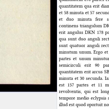
quantitatem qua erit dia
et 58 minuta et 57 secund
et duo minuta fere s
continens triangulum DK
erit angulus DKN 178 p
qua sunt duo anguli rec
sunt quatuor anguli rect
minutum unum. Ergo et ar
partes et unum minutu
semicirculi erit 90 p
quantitatem erit arcus SB
minuta et 30 secunda. I
est 157 partes et 11 m
revolventis, qui est lon
tempore medio eclypsis s
illud est quod oportuit no