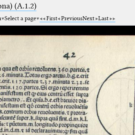
na) (A.1.2)
m
Select a page
First
Previous
Next
Last