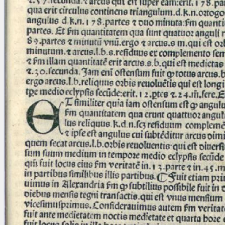
Licenses
·
FAQ
·
Contact
·
Impressum
·
Privacy
· 2013
Print 🖨