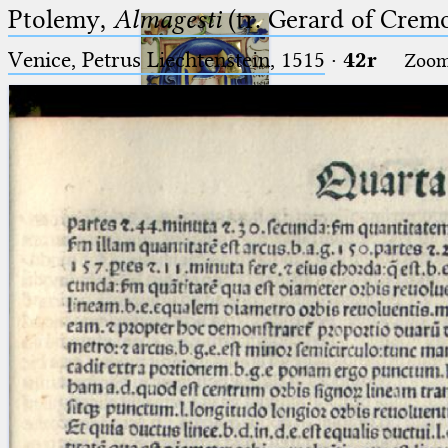
Ptolemy,
Almagesti
(tr. Gerard of Cremo
Venice, Petrus Liechtenstein, 1515
·
42r
Zoo
Ptolemaeus
Arabus et Latinus
🔎︎
_
(the underscore) is the placeholder
Start
for exactly one character.
%
(the percent sign) is the
Project
placeholder for no, one or more
Team
than one character.
%%
(two percent signs) is the
News
placeholder for no, one or more
than one character, but not for
Jobs