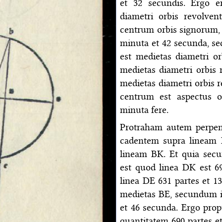
et 32 secundis. Ergo e
diametri orbis revolven
centrum orbis signorum, 
minuta et 42 secunda, s
est medietas diametri or
medietas diametri orbis
medietas diametri orbis r
centrum est aspectus o
minuta fere.
Protraham autem perpend
cadentem supra lineam 
lineam BK. Et quia se
est quod linea DK est 69
linea DE 631 partes et 1
medietas BE, secundum il
et 46 secunda. Ergo prop
quantitatem 690 partes 