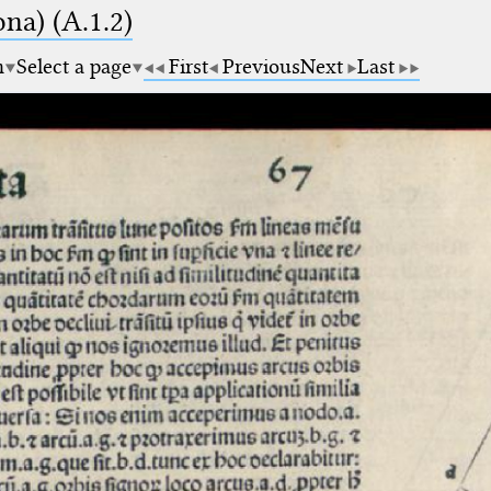
na) (A.1.2)
m
Select a page
First
Previous
Next
Last