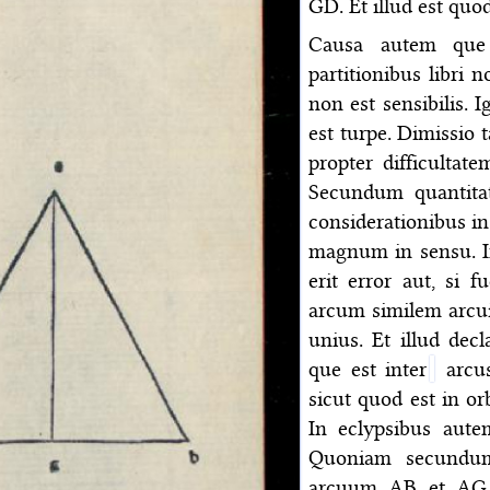
GD. Et illud est quo
Causa autem que 
partitionibus libri 
non est sensibilis. 
est turpe. Dimissio t
propter difficultat
Secundum quantitat
considerationibus in
magnum in sensu. I
erit error aut, si 
arcum similem arcu
unius. Et illud dec
que est inter
arcus
sicut quod est in or
In eclypsibus aut
Quoniam secundum
arcuum AB et AG 