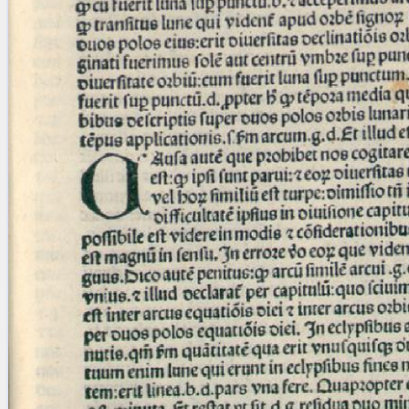
blank space (so that a search ends
at word boundaries).
Publications
Conference
Arabic Works
Arabic Manuscripts
Latin Works
Latin Manuscripts
Latin Early Prints
Images
Texts
beta
Glossary
Resources