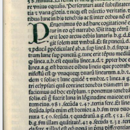
Licenses
·
FAQ
·
Contact
·
Impressum
·
Privacy
· 2013
Print 🖨