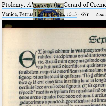
Ptolemy,
Almagesti
(tr. Gerard of Cremo
Venice, Petrus Liechtenstein, 1515
·
67r
Zoo
Ptolemaeus
Arabus et Latinus
🔎︎
_
(the underscore) is the placeholder
Start
for exactly one character.
%
(the percent sign) is the
Project
placeholder for no, one or more
Team
than one character.
%%
(two percent signs) is the
News
placeholder for no, one or more
than one character, but not for
Jobs