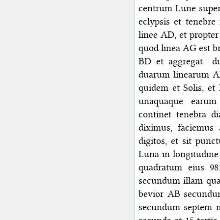
centrum Lune super
eclypsis et tenebre
linee AD, et propter
quod linea AG est b
BD et aggregat
du
duarum linearum A
quidem et Solis, et
unaquaque earum 
continet tenebra di
diximus, faciemus
digitos, et sit pun
Luna in longitudine 
quadratum eius 981
secundum illam quan
bevior AB secundum 
secundum septem m