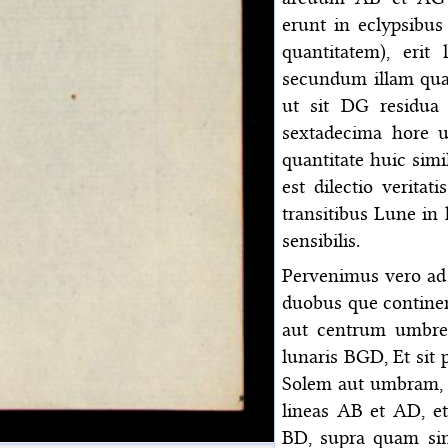
erunt in eclypsibus
quantitatem), eri
secundum illam quan
ut sit DG residua
sextadecima hore un
quantitate huic simi
est dilectio verita
transitibus Lune in 
sensibilis.
Pervenimus vero ad
duobus que continen
aut centrum umbre 
lunaris BGD, Et si
Solem aut umbram, 
lineas AB et AD, e
BD, supra quam sin