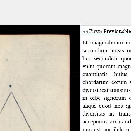
First
Previous
Ne
Et imaginabimur in
secundum lineas me
hoc secundum quod 
enim quorum magnit
quantitatis huius
chordarum eorum s
diversificat transitu
in orbe signorum di
aliqui quod nos ig
diversitas in tra
accepimus arcus orb
non est possibile u