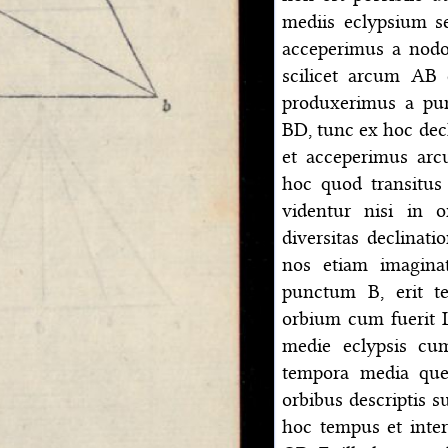
mediis eclypsium s
acceperimus a nod
scilicet arcum AB
produxerimus a pu
BD, tunc ex hoc dec
et acceperimus ar
hoc quod transitu
videntur nisi in o
diversitas declina
nos etiam imagina
punctum B, erit te
orbium cum fuerit 
medie eclypsis cu
tempora media que
orbibus descriptis su
hoc tempus et inter