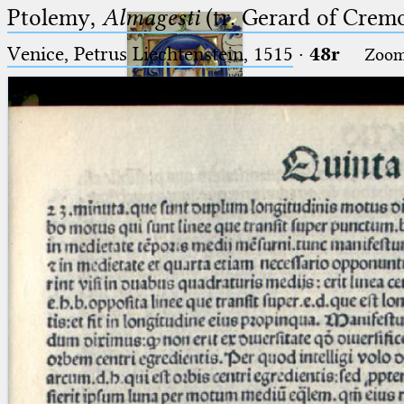
Ptolemy,
Almagesti
(tr. Gerard of Cremo
Venice, Petrus Liechtenstein, 1515
·
48r
Zoo
Ptolemaeus
Arabus et Latinus
🔎︎
_
(the underscore) is the placeholder
Start
for exactly one character.
%
(the percent sign) is the
Project
placeholder for no, one or more
Team
than one character.
%%
(two percent signs) is the
News
placeholder for no, one or more
than one character, but not for
Jobs