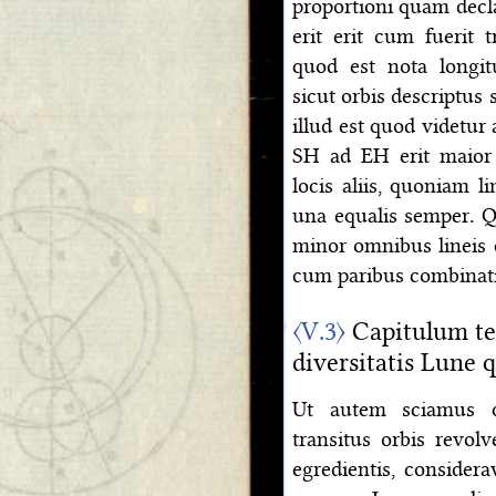
proportioni quam decla
erit erit cum fuerit 
quod est nota longitu
sicut orbis descriptus
illud est quod videtur
SH ad EH erit maior
locis aliis, quoniam l
una equalis semper. Qu
minor omnibus lineis 
cum paribus combinati
〈V.3〉
Capitulum ter
diversitatis Lune 
Ut autem sciamus qu
transitus orbis revolv
egredientis, consider