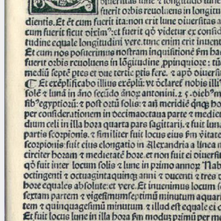
Licenses
·
FAQ
·
Contact
·
Impressum
·
Privacy
· 2013
Print 🖨