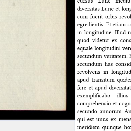
cursus Lune mediu
diversitas Lune et lon
cum fuerit orbis revo
egredientis. Et etiam c
in longitudine. Illud 
quod videtur ex cons
equale longitudini ver
secundum veritatem. 
secundum has conside
revolvens in longitud
apud transitum quide
fere et apud diversita
exemplificabo illi
comprehensio et cogn
secundo annorum Ant
qui est unus ex mens
meridiem quinque hori