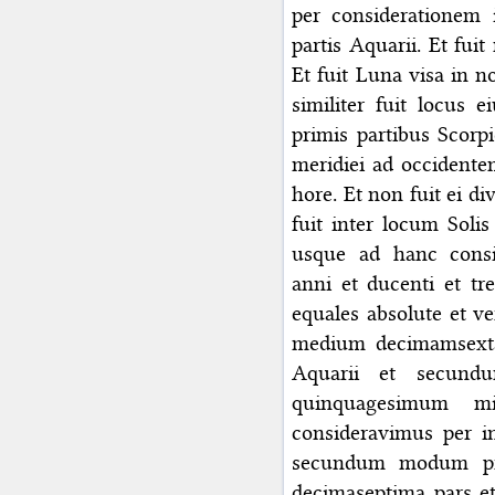
per considerationem 
partis Aquarii. Et fuit
Et fuit Luna visa in no
similiter fuit locus 
primis partibus Scorpi
meridiei ad occidente
hore. Et non fuit ei di
fuit inter locum Sol
usque ad hanc consi
anni et ducenti et tr
equales absolute et v
medium decimamsext
Aquarii et secund
quinquagesimum m
consideravimus per i
secundum modum pr
decimaseptima pars e