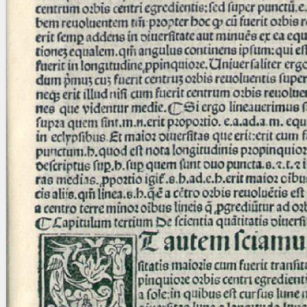
blank space (so that a search ends
at word boundaries).
Publications
Conference
Arabic Works
Arabic Manuscripts
Latin Works
Latin Manuscripts
Latin Early Prints
Images
Texts
beta
Glossary
Resources