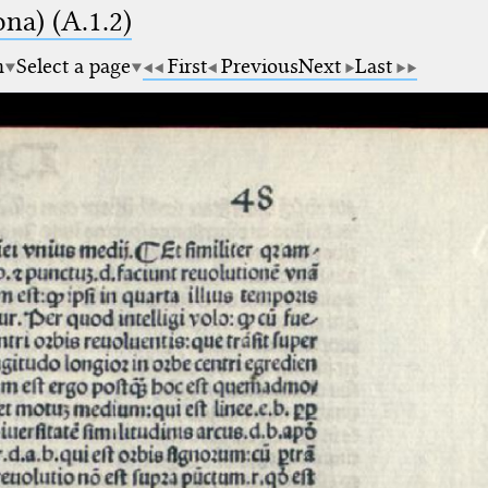
na) (A.1.2)
m
Select a page
First
Previous
Next
Last