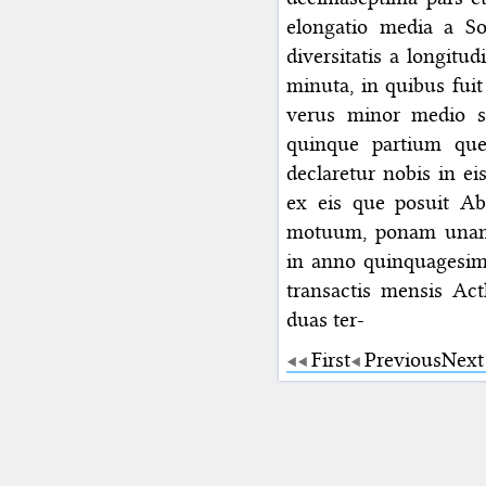
elongatio media a Sol
diversitatis a longitu
minuta, in quibus fuit
verus minor medio se
quinque partium que
declaretur nobis in ei
ex eis que posuit Ab
motuum, ponam unam 
in anno quinquagesimo
transactis mensis Ac
duas ter-
First
Previous
Next