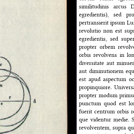
similitudinis arcu
egredientis), sed 
pertransierit ipsum 
revolutio non est su
egredientis, sed sup
propter orbem revol
orbis revolvens in lo
diversitate aut minue
aut diminutionem equ
est apud aspectum oc
propinquiore. Univers
propter modum primum
punctum quod est lon
fuerit centrum orbis 
que videntur medie. 
revolventem, supra qu