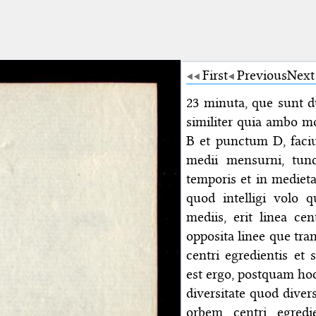
First
Previous
Next
23 minuta, que sunt d
similiter quia ambo m
B et punctum D, faci
medii mensurni, tunc
temporis et in mediet
quod intelligi volo 
mediis, erit linea ce
opposita linee que tra
centri egredientis et
est ergo, postquam h
diversitate quod dive
orbem centri egredie