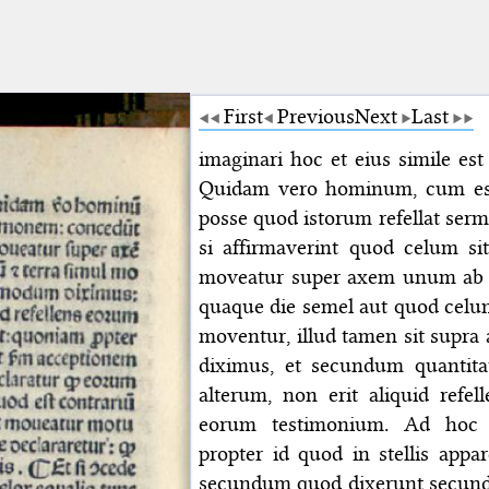
First
Previous
Next
Last
imaginari hoc et eius simile est 
Quidam vero hominum, cum esti
posse quod istorum refellat ser
si affirmaverint quod celum s
moveatur super axem unum ab o
quaque die semel aut quod celu
moventur, illud tamen sit su
diximus, et secundum quanti
alterum, non erit aliquid ref
eorum testimonium. Ad hoc 
propter id quod in stellis appa
secundum quod dixerunt secund