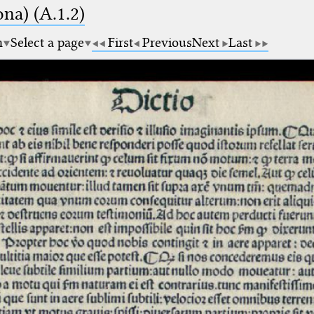
na) (A.1.2)
m
Select a page
First
Previous
Next
Last