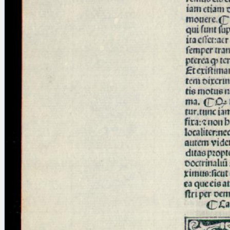
blank space (so that a search ends
at word boundaries).
Publications
Conference
Arabic Works
Arabic Manuscripts
Latin Works
Latin Manuscripts
Latin Early Prints
Images
Texts
beta
Glossary
Resources