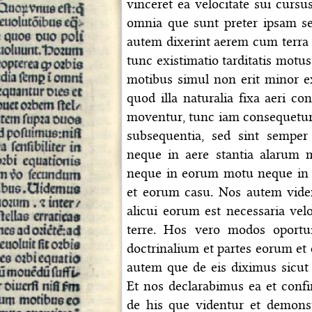
vinceret ea velocitate sui cursu
omnia que sunt preter ipsam se
autem dixerint aerem cum terra m
tunc existimatio tarditatis motu
motibus simul non erit minor ex
quod illa naturalia fixa aeri co
moventur, tunc iam consequetur
subsequentia, sed sint semper
neque in aere stantia alarum m
neque in eorum motu neque in 
et eorum casu. Nos autem vid
alicui eorum est necessaria vel
terre. Hos vero modos oportui
doctrinalium et partes eorum et 
autem que de eis diximus sicut ca
Et nos declarabimus ea et confi
de his que videntur et demonst