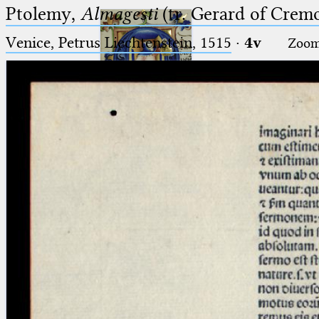
Ptolemy,
Almagesti
(tr. Gerard of Cremo
Venice, Petrus Liechtenstein, 1515
·
4v
Zoo
Ptolemaeus
Arabus et Latinus
🔎︎
_
(the underscore) is the placeholder
Start
for exactly one character.
%
(the percent sign) is the
Project
placeholder for no, one or more
Team
than one character.
%%
(two percent signs) is the
News
placeholder for no, one or more
than one character, but not for
Jobs