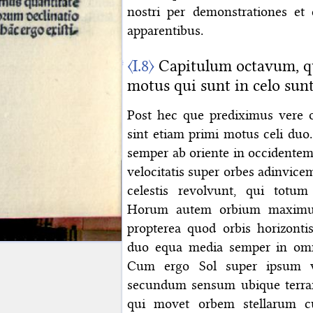
nostri per demonstrationes e
apparentibus.
〈I.8〉
Capitulum octavum, qu
motus qui sunt in celo sun
Post hec que prediximus vere 
sint etiam primi motus celi du
semper ab oriente in occidentem
velocitatis super orbes adinvice
celestis revolvunt, qui totu
Horum autem orbium maximus 
propterea quod orbis horizont
duo equa media semper in omni 
Cum ergo Sol super ipsum vo
secundum sensum ubique terrar
qui movet orbem stellarum 