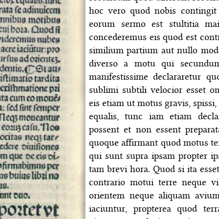
hoc vero quod nobis contingit 
eorum sermo est stultitia ma
concederemus eis quod est contra
similium partium aut nullo mo
diverso a motu qui secundum
manifestissime declararetur 
sublimi subtili velocior esset 
eis etiam ut motus gravis, spissi
equalis, tunc iam etiam decla
possent et non essent prepara
quoque affirmant quod motus ter
qui sunt supra ipsam propter i
tam brevi hora. Quod si ita esse
contrario motui terre neque v
orientem neque aliquam avium
iaciuntur, propterea quod te