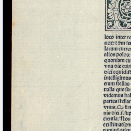
Licenses
·
FAQ
·
Contact
·
Impressum
·
Privacy
· 2013
Print 🖨