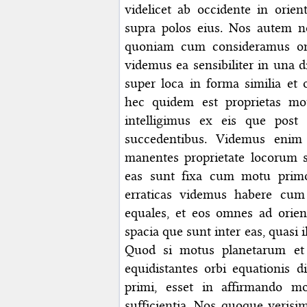
videlicet ab occidente in orie
supra polos eius. Nos autem 
quoniam cum consideramus om
videmus ea sensibiliter in una d
super loca in forma similia et o
hec quidem est proprietas m
intelligimus ex eis que post
succedentibus. Videmus enim 
manentes proprietate locorum s
eas sunt fixa cum motu primo
erraticas videmus habere cu
equales, et eos omnes ad orien
spacia que sunt inter eas, quasi i
Quod si motus planetarum et 
equidistantes orbi equationis d
primi, esset in affirmand
sufficientia. Nos quoque veris