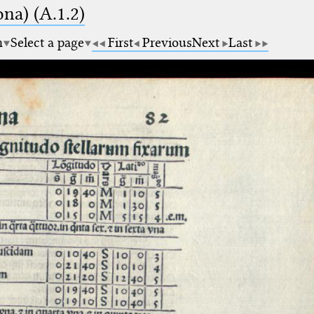
na) (A.1.2)
m
Select a page
First
Previous
Next
Last