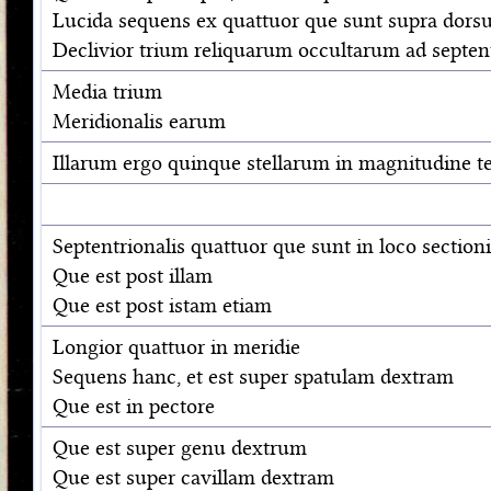
Lucida sequens ex quattuor que sunt supra dor
Declivior trium reliquarum occultarum ad septe
Media trium
Meridionalis earum
Illarum ergo quinque stellarum in magnitudine tert
Septentrionalis quattuor que sunt in loco sectioni
Que est post illam
Que est post istam etiam
Longior quattuor in meridie
Sequens hanc, et est super spatulam dextram
Que est in pectore
Que est super genu dextrum
Que est super cavillam dextram