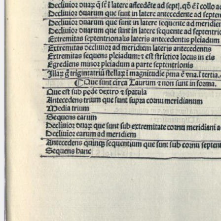
Licenses
·
FAQ
·
Contact
·
Impressum
·
Privacy
· 2013
Print 🖨