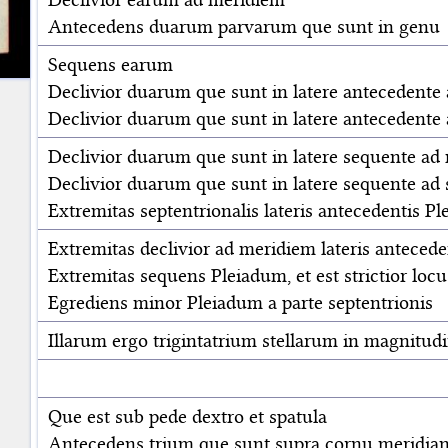
Antecedens duarum parvarum que sunt in genu
Sequens earum
Declivior duarum que sunt in latere antecedente 
Declivior duarum que sunt in latere antecedente
Declivior duarum que sunt in latere sequente ad
Declivior duarum que sunt in latere sequente ad
Extremitas septentrionalis lateris antecedentis P
Extremitas declivior ad meridiem lateris antecede
Extremitas sequens Pleiadum, et est strictior locu
Egrediens minor Pleiadum a parte septentrionis
Illarum ergo trigintatrium stellarum in magnitudine
Que est sub pede dextro et spatula
Antecedens trium que sunt supra cornu meridi