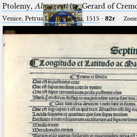
Ptolemy,
Almagesti
(tr. Gerard of Cremo
Venice, Petrus Liechtenstein, 1515
·
82r
Zoo
Ptolemaeus
Arabus et Latinus
🔎︎
_
(the underscore) is the placeholder
Start
for exactly one character.
%
(the percent sign) is the
Project
placeholder for no, one or more
Team
than one character.
%%
(two percent signs) is the
News
placeholder for no, one or more
than one character, but not for
Jobs