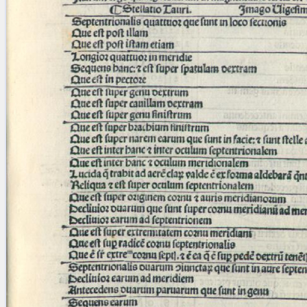
blank space (so that a search ends
at word boundaries).
Publications
Conference
Arabic Works
Arabic Manuscripts
Latin Works
Latin Manuscripts
Latin Early Prints
Images
Texts
beta
Glossary
Resources