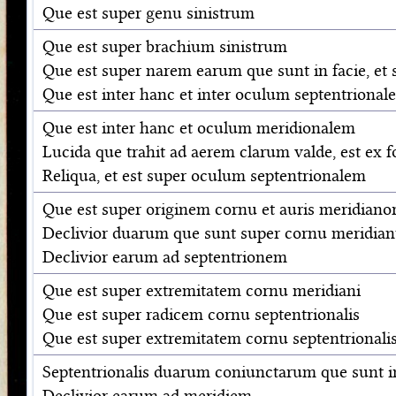
Que est super genu sinistrum
Que est super brachium sinistrum
Que est super narem earum que sunt in facie, et 
Que est inter hanc et inter oculum septentrional
Que est inter hanc et oculum meridionalem
Lucida que trahit ad aerem clarum valde, est ex f
Reliqua, et est super oculum septentrionalem
Que est super originem cornu et auris meridian
Declivior duarum que sunt super cornu meridia
Declivior earum ad septentrionem
Que est super extremitatem cornu meridiani
Que est super radicem cornu septentrionalis
Que est super extremitatem cornu septentrionali
Septentrionalis duarum coniunctarum que sunt in
Declivior earum ad meridiem