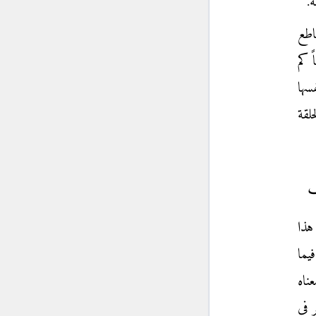
ة.
اطع
ً كم
سها
لقة
ف
هذا
يما
ناه
ر في