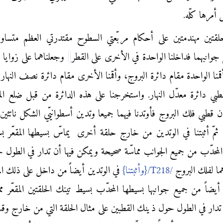
مرها كلّه.
ا حلقتين مهندمتين على أحكام مربّعتي السطوح مقتدرتي العظم متساوي
جوانبهما فداخلنا الواحدة في الأخرى على القطر
وجعلناهما على زوايا ق
منا الواحدة مقام دائرة البروج، وأقمنا الأخرى مقام دائرة نصف النهار ا
طبي دائرة معدّل النهار. واستخرجنا على هذه الدائرة من قبل ضلع المر
ّان قطبي فلك البروج فأوتدنا فيهما جميعا وتدين أسطوانيّي الشكل ناتئين 
ثمّ أثبتنا في الوتدين من خارج حلقة أخرى
يماسّ بسيطها المقعّر ب
المحدّب من جميع الجوانب مماسّة صحيحة ويمكن فيها أن تدار في الطول 
هما لفلك البروج
{وأثبتنا}
في الوتدين أيضاً من داخل على ذلك الم
ضاً من جميع جوانبها بسيطها المحدّب بسيط تينك الحلقتين المقعّر مما
دار في الطول حول ذينك القطبين على مثال الحلقة التي من خارج وقس