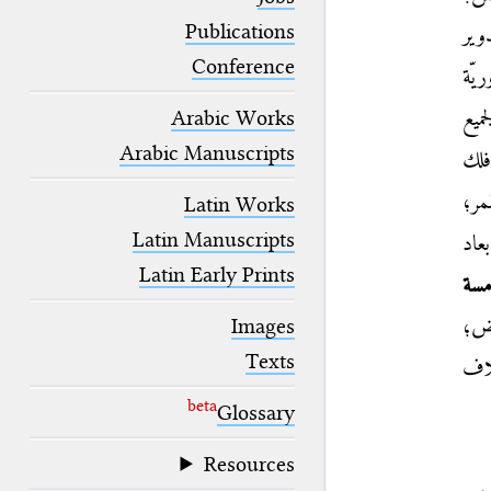
blank space (so that a search ends
at word boundaries).
Publications
وير
Conference
يّة
Arabic Works
ميع
Arabic Manuscripts
فلك
مر؛
Latin Works
Latin Manuscripts
عاد
Latin Early Prints
مسة
Images
رض؛
Texts
اف
beta
Glossary
Resources