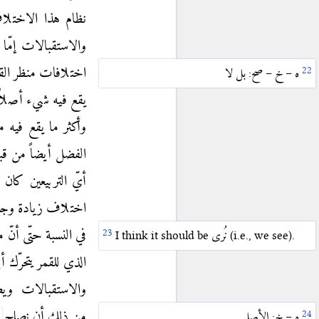
نظام هذا الاختلاف
〈VI.5〉
ه
والاستقبالات إمّا
〈VI.6〉
و
اختلافات منظر ال
〈VI.7〉
ز
ه – خ – صح: بل لا
يقع فيه شيء أصلاً 
〈VI.8〉
ح
〈VI.9〉
ط
وأكثر ما يقع فيه 
〈VI.10〉
ي
الفضل أيضاً من قب
〈VII〉
بطلميوس
أيّ التربيعين كان
اختلاف زيادة وجد 
〈VII.1〉
ا
في النسبة حتّى أنّ
〈VII.2〉
ب
(i.e., we see).
نُرى
I think it should be
〈VII.3〉
ج
الذي للقمر يتحرّك 
〈VII.4〉
د
والاستقبالات
ويصي
〈VII.5〉
ه
من ذلك أن نصلح
ه – خ: الأصل