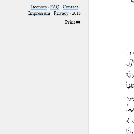
Licenses
·
FAQ
·
Contact
·
Impressum
·
Privacy
· 2013
Print 🖨
 و
وّل
ئيّة
ياً
عود
اً.
 له
نّا