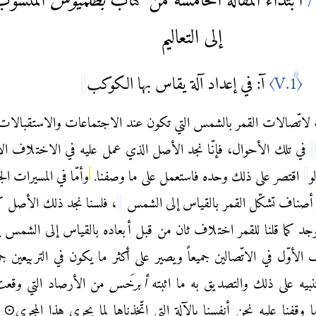
إلى التعاليم
〈V.1〉
آ
: في إعداد آلة يقاس بها الكوكب
ه لاتّصالات القمر بالشمس التي تكون عند الاجتماعات والاستقبالات
في تلك الأحوال، فإنّا نجد الأصل الذي عمل عليه في الاختلاف الأ
و
اقتصر على ذلك وحده فاستعمل على ما وصفنا.
وأمّا في المسيرات الجز
ر أصناف تشكّل القمر بالقياس إلى الشمس
، فلسنا نجد ذلك الأصل كاف
وجد كما قلنا للقمر اختلاف ثان من قبل أبعاده بالقياس إلى الشمس ي
لأوّل في الاتّصالين جميعاً ويصير على أكثر ما يكون في التربيعين جميع
تنبيه على ذلك والتصديق به ما اثبته
أبرخَس
من الأرصاد التي وقعت
وقفنا عليه نحن أنفسنا بالآلة التي اتّخذناها لما يجري هذا المجرى⊙ وإ