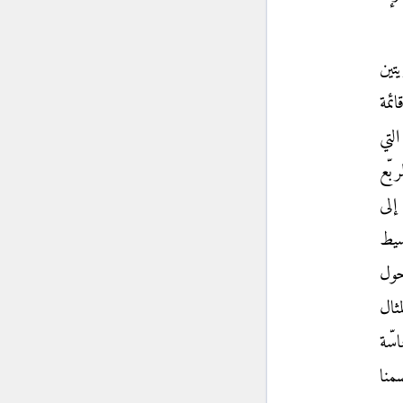
تين
ائمة
لتي
بّع
إلى
سيط
حول
ثال
سّة
منا