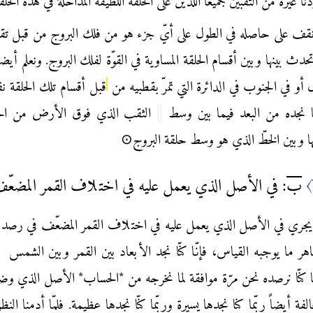
دنا غيره من الثقبين جميعاً اللذين على الحلقة اللطيفة المداخلة في هذه الحلق
نّا نقف على حاصله في الطول على أيّ جزء هو من فلك البروج من قبل تق
تحدث بينها وبين أقسام الحلقة المساوية في القوّة لفلك البروج. ونعلم أيضا
أو في الجنوب في الدائرة التي تمرّ بقطبيه من
قبل أقسام تلك الحلقة نف
 نجده من البعد فيما بين وسط
الثقب الذي فوق الأرض من الح
فيها وبين الخطّ الذي هو وسط حلقة البروج⊙
〈
ب
: في الأصل الذي يعمل عليه في اختلاف القمر المضعّ
 يجري في الأصل الذي يعمل عليه في اختلاف القمر المضعّف في رصد 
ر ما يوجبه القياس، فإنّا كنّا نجد الأبعاد بين القمر وبين الشمس
ف
 كنّا نرصده نحن مرّة موافقة لما نخرجه من *الحساب* الأصل الذي وضع
الفة أيضاً ربّما كنا نجدها يسيرة وربّما كنّا نجدها عظيمة. فلمّا أدمنا النظ