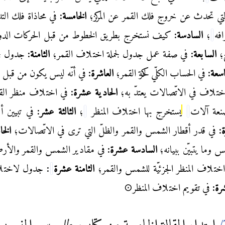
لتي تحدث عن خروج فلك القمر عن المركز؛
الخامسة:
في محاذاة فلك التد
فه
؛
السادسة:
كيف نستخرج بطريق الخطوط من قبل الحركات الدور
ح؛
السابعة:
في صفة عمل جدول لجملة اختلاف القمر؛
الثامنة:
جدول لج
اسعة:
في الحساب الكلّي لحركة القمر؛
العاشرة:
في أنّه ليس يكون من قبل 
 اختلاف في الاتّصالات يعتدّ به؛
الحادية عشرة:
في اختلاف منظر الق
عة آلات
يستخرج بها اختلاف المنظر
؛
الثالثة عشر:
في تبيين أب
:
في قدر أقطار الشمس والقمر والظلّ التي ترى في الاتّصالات؛
الخا
 وما يتبيّن ببيانه؛
السادسة عشرة:
في مقادير الشمس والقمر والأ
ختلاف المنظر الجزئيّة للشمس والقمر؛
الثامنة عشرة
:
جدول لاختل
رة:
في تقويم اختلاف المنظر⊙
ابتداء المقالة الخامسة من كتاب
بطلميوس
المنسوب