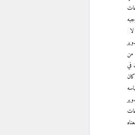
عات
جبه
لا
وير
 من
 في
كان
اسه
دوير
عات
ناه