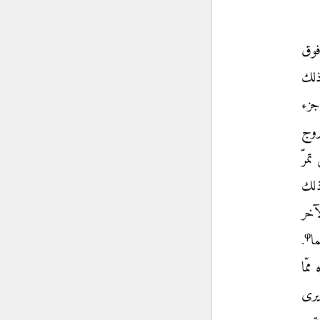
فوق
ذلك
جزء
روج
مرّ
ذلك
آخر
φ
ا
.
مّا
يرى