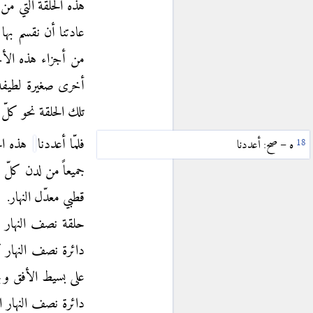
هذه الحلقة التي من 
〈IV.2〉
ب
عادتنا أن نقسم بها
〈IV.3〉
ج
من أجزاء هذه الأجز
〈IV.4〉
د
أخرى صغيرة لطيفة ف
〈IV.5〉
ه
تلك الحلقة نحو كلّ
〈IV.6〉
و
فلمّا أعددنا
هذه الح
ه – صح: أعددنا
〈IV.7〉
ز
جميعاً من لدن كلّ و
〈IV.8〉
ح
قطبي معدّل النهار.
ث
〈IV.9〉
ط
حلقة نصف النهار ا
〈IV.10〉
ي
دائرة نصف النهار 
〈IV.11〉
يا
أبرخس
على بسيط الأفق وب
دائرة نصف النهار ا
〈V〉
بطلميوس