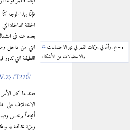
أيضاً القمر أو ما أر
〈V.13〉
يج
فإنّا بهذا الوجه ك
〈V.14〉
يد
الحلقة الداخلة التي 
〈V.15〉
يه
بعده عنه في الشمال 
〈V.16〉
يو
التي من داخل وما
ه – خ: وأمّا في حركات القمر في غير الاجتماعات
〈V.17〉
يز
والاستقبالات من الأشكال
اللطيفة التي تدور 
〈V.18〉
يح
〈V.19〉
يط
V.2〉
〈VI〉
بطلميوس
فعند ما كان الأمر
〈VI.1〉
آ
الاختلاف على
ظاه
〈VI.2〉
ب
أثبته
أبرخس
وفيما
〈VI.3〉
ج
ومرّة مخالفة له والمخ
〈VI.4〉
د