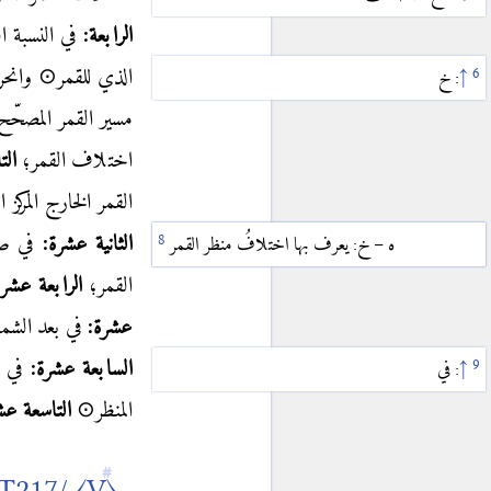
الرابعة:
في النسبة ا
〈I.7〉
ز
〈I.8〉
ح
الذي للقمر⊙ وانحرا
↑
: خ
〈I.9〉
ط
مسير القمر المصحّ
〈I.10〉
ي
اختلاف القمر؛
الت
〈I.11〉
يا
القمر الخارج المركز
〈I.12〉
يب
الثانية عشرة:
في صن
ه – خ: آلة
ه – خ: يعرف بها اختلافُ منظر القمر
〈I.13〉
يج
القمر؛
الرابعة عشرة
〈I.14〉
يد
عشرة:
في بعد الشمس
〈II〉
السابعة عشرة:
في ا
↑
: في
〈II.1〉
آ
المنظر⊙
التاسعة عش
〈II.2〉
ب
〈V〉