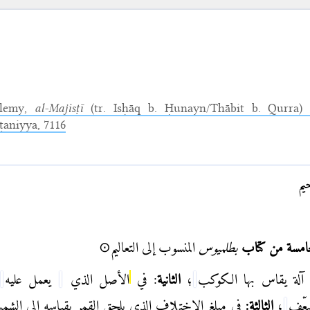
olemy,
al-Majisṭī
(tr. Isḥāq b. Ḥunayn/Thābit b. Qurra) (
aniyya, 7116
يم
خامسة من كتاب
بطلميوس
المنسوب إلى التعاليم⊙
آلة يقاس بها الكوكب
؛
الثانية
: في
الأصل الذي
يعمل عليه
ضعّف
؛
الثالثة:
في مبلغ الاختلاف الذي يلحق القمر بقياسه إلى الش