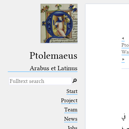
Pt
Waṭ
Ptolemaeus
Arabus et Latinus
🔎︎
_
(the underscore) is the placeholder
Start
for exactly one character.
%
(the percent sign) is the
Project
placeholder for no, one or more
Team
than one character.
في
%%
(two percent signs) is the
News
placeholder for no, one or more
than one character, but not for
مس؛
Jobs