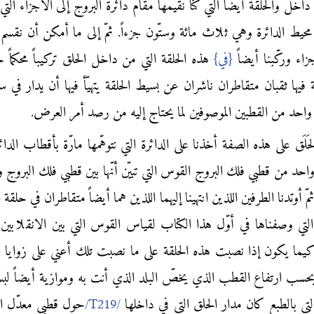
داخل والحلقة أيضاً التي كنّا نقيمها مقام دائرة البروج إلى الأجزاء الت
 محيط الدائرة وهي ثلاث مائة وستّون جزءاً. ثمّ إلى ما أمكن أن نقسم إ
اء وركّبنا أيضاً
{في}
هذه الحلقة التي من داخل الحلق تركيباً محكماً ح
يها ثقبان متقاطران ناشران عن بسيط الحلقة يتهيّأ فيها أن يدار في 
 واحد من القطبين الموصوفين لما يحتاج إليه من رصد أمر العرض.
َلَق على هذه الصفة أخذنا على الدائرة التي نتوهّمها مارّة بأقطاب الدائ
احد من قطبي فلك البروج القوس التي تبيّن أنّها بين قطبي فلك البروج و
مّ أوتدنا الطرفين اللذين انتهينا إليهما اللذين هما أيضاً متقاطران في حلقة 
لتي وصفناها في أوّل هذا الكتاب لقياس القوس التي بين الانقلابين
كيما يكون إذا نصبت هذه الحلقة على ما نصبت تلك أعني على زوايا قا
حسب ارتفاع القطب الذي يخصّ البلد الذي أنت به وموازية أيضاً لب
لتي بالطبع كان مدار الحلق التي في داخلها
حول قطبي معدّل الن