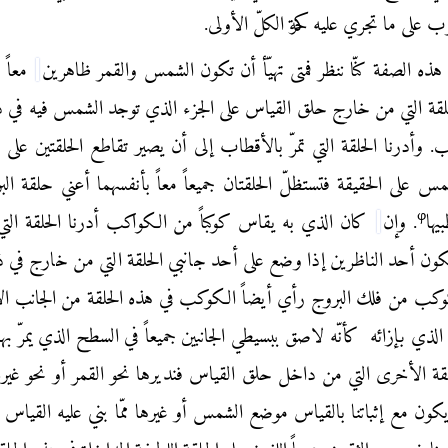
ب على ما تجري عليه حركة الكلّ الأولى.
لى هذه الصفة كنّا ننظر فمتى تهيّأ أن تكون الشمس والقمر ظاهرين
معاً 
قة التي من خارج حلق القياس على الجزء الذي توجد الشمس فيه في 
ب. وأدرنا الحلقة التي تمرّ بالأقطاب إلى أن يصير تقاطع الحلقتين على 
س على الحقيقة فتستظلّ الحلقتان جميعاً معاً بأنفسهما أعني حلقة الب
φ
يها
. وإن
كان الذي به يقاس كوكباً من الكواكب أدرنا الحلقة التي ت
كون أحد الناظرين إذا وضع على أحد جانبي الحلقة التي من خارج في 
كوكب من فلك البروج رأي أيضاً الكوكب في هذه الحلقة من الجانب ال
 الذي بإزائه
كأنّه لاصق ببسيطي الجانبين جميعاً في السطح الذي يمرّ بهم
لحلقة الأخرى التي من داخل حلق القياس فنديرها نحو القمر أو نحو غيره م
يكون مع إثباتنا بالقياس موضع الشمس أو غيرها ممّا بني عليه القياس 