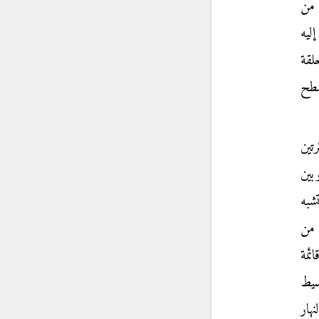
ي من
ليه
لقة
سطح
رتين
بين
تشبه
 من
ئمة
سيط
هار