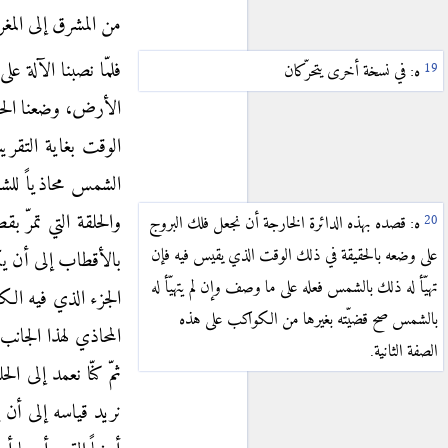
من المشرق إلى المغر
〈V.1〉
آ
فلمّا نصبنا الآلة ع
ه: في نسخة أخرى يتحرّكان
〈V.2〉
ب
الأرض، وضعنا الحل
〈V.3〉
ج
الوقت بغاية التقري
〈V.4〉
{
د
}
الشمس محاذياً للشم
〈V.5〉
ه
والحلقة التي تمرّ بقطب
〈V.6〉
و
ه: قصده بهذه الدائرة الخارجة أن نجعل فلك البروج
على وضعه بالحقيقة في ذلك الوقت الذي يقيس فيه فإن
بالأقطاب إلى أن ي
〈V.7〉
ز
تهيّأ له ذلك بالشمس فعله على ما وصف وإن لم يتهيّأ له
〈V.8〉
ح
الجزء الذي فيه ال
بالشمس صح قضيّته بغيرها من الكواكب على هذه
〈V.9〉
ط
المحاذي لهذا الجانب
الصفة الثانية.
〈V.10〉
ي
ثمّ كنّا نعمد إلى ا
〈V.11〉
يا
نريد قياسه إلى أن 
〈V.12〉
يب