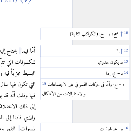
〈II.3〉
ج
〈II.4〉
د
〈II.5〉
ه
↑
: صح؛ ه – خ: (الكواكب الثابتة)
〈II.6〉
و
〈II.7〉
ز
أمّا فيما
يحتاج إلي
↑
↑
: *
: خ ما
〈II.8〉
ح
للكسوفات التي تتمّ
ه: يكون حدوثها
〈II.9〉
ط
البسيط مجزيّاً فيه ول
ه – خ: إذا
〈II.10〉
ي
التي تكون فيها سائ
ه – خ: وأمّا في حركات القمر في غير الاجتماعات
〈II.11〉
يا
والاستقبالات من الأشكال
فيها
وذلك أنّه قد ي
〈II.12〉
يب
إلى ذلك الاختلاف ا
〈II.13〉
يج
والذي قادنا إلى ال
〈III〉
بطلميوس
لمسيرات
القمر وما 
ه –خ: بمجازات