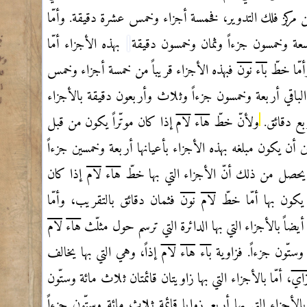
 مركز فلك التدوير، فخمسة أجزاء وخمس عشرة دقيقة. وأمّا
سعة وخمسون جزءاً وثمان وخمسون دقيقة
بهذه الأجزاء أمّا
مّا خطّ
باء
نون
فبهذه الأجزاء قريباً من خمسة أجزاء وخمس
لباقي أربعة وخمسون جزءاً وثلاث وأربعون دقيقة بالأجزاء
ع دقائق.
ولأنّ خطّ
هاء
لام
إذا كان موتّراً يكون من قبل
 أن يكون مبلغه بهذه الأجزاء بأعيانها أربعة وخمسين جزءاً
 يحصل من ذلك أنّ الأجزاء التي بها خطّ
هاء
لام
إذا كان
يكون بها أمّا خطّ
لام
نون
فثمان دقائق بالتقريب، وأمّا
يضاً بالأجزاء التي بها الدائرة التي ترسم حول مثلّث
هاء
لام
وستّون جزءاً. فزاوية
باء
هاء
لام
إذاً، وهي التي بها يخالف
اي
، أمّا بالأجزاء التي بها زاويتان قائمتان ثلاث مائة وستّون
ا بالأجزاء التي بها أربع زوايا قائمة ثلاث مائة وستّون جزءاً