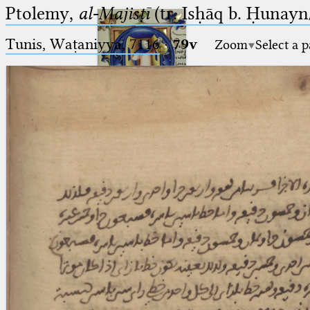
Ptolemy,
al-Majisṭī
(tr. Isḥāq b. Ḥunayn/
Tunis, Waṭaniyya, 7116
·
79v
Zoom
Select a 
Ptolemaeus
Arabus et Latinus
🔎︎
_
(the underscore) is the placeholder
Start
for exactly one character.
%
(the percent sign) is the
Project
placeholder for no, one or more
Team
than one character.
%%
(two percent signs) is the
News
placeholder for no, one or more
than one character, but not for
Jobs