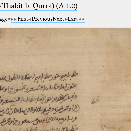
Thābit b. Qurra) (A.1.2)
page
First
Previous
Next
Last