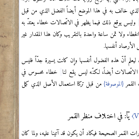
ذي خالف به في هذا الموضع أيضاً الفضل الذي من قبل
وليس يوقع ذلك فيما يظهر في الاتّصالات خطاء يعتدّ به
طاء ولا ثمن ساعة واحدة بالتقريب وكان هذا المقدار غير
 الأرصاد أنفسها.
ذلك ليعلم أنّ هذه الفضول أنفسها وإن كانت يسيرة جدّاً فليس
الاتّصالات أيضاً، لكنّه ليس يقع لنا
خطاء محسوس في
ت القمر
{الموصوفة}
من قبل تركنا استعمال الأصل الذي كمل
〈V
يا
: في اختلاف منظر القمر
رات القمر الصحيحة فيكاد أن يكون قد آتينا عليه، ولما كان