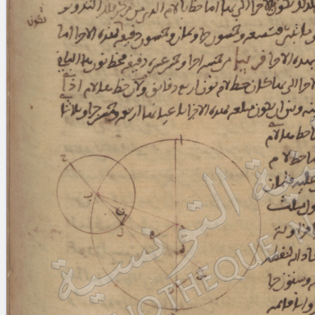
blank space (so that a search ends
at word boundaries).
Publications
Conference
Arabic Works
Arabic Manuscripts
Latin Works
Latin Manuscripts
Latin Early Prints
Images
Texts
beta
Glossary
Resources