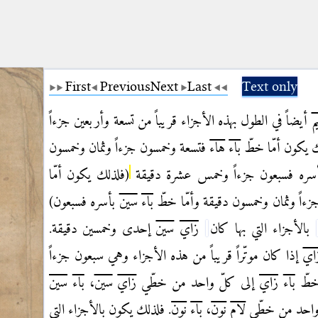
First
Previous
Next
Last
Text only
م
أيضاً في الطول بهذه الأجزاء قريباً من تسعة وأربعين جزءاً
 يكون أمّا خطّ
باء
هاء
فتسعة وخمسون جزءاً وثمان وخمسون
سره فسبعون جزءاً وخمس عشرة دقيقة
(فلذلك يكون أمّا
ءاً وثمان وخمسون دقيقة وأمّا خطّ
باء
سين
بأسره فسبعون)
بالأجزاء التي بها كان
زاي
سين
إحدى وخمسين دقيقة.
اي
إذا كان موتّراً قريباً من هذه الأجزاء وهي سبعون جزءاً
خطّ
باء
زاي
إلى كلّ واحد من خطّي
زاي
سين
،
باء
سين
واحد من خطّي
لام
نون
،
باء
نون
. فلذلك يكون بالأجزاء التي