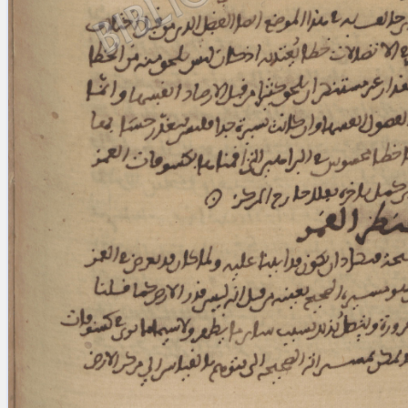
Licenses
·
FAQ
·
Contact
·
Impressum
·
Privacy
· 2013
Print 🖨