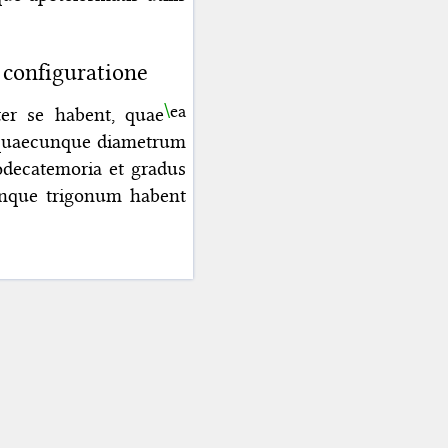
configuratione
ea
nter se habent,
quae
 quaecunque diametrum
odecatemoria et gradus
unque trigonum habent