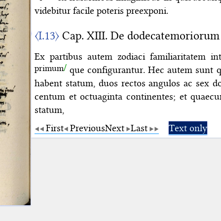
videbitur facile poteris preexponi.
〈I.13〉
Cap. XIII. De dodecatemoriorum 
Ex partibus autem zodiaci familiaritatem i
primum
que configurantur. Hec autem sunt
habent statum, duos rectos angulos ac sex d
centum et octuaginta continentes; et quaec
statum,
First
Previous
Next
Last
Text only