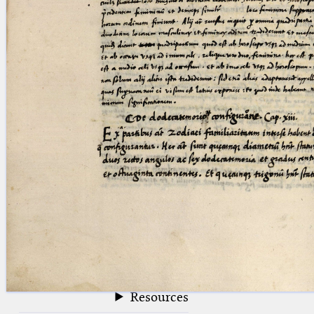
blank space (so that a search ends
at word boundaries).
Publications
Conference
Arabic Works
Arabic Manuscripts
Latin Works
Latin Manuscripts
Latin Early Prints
Images
Texts
beta
Glossary
Resources