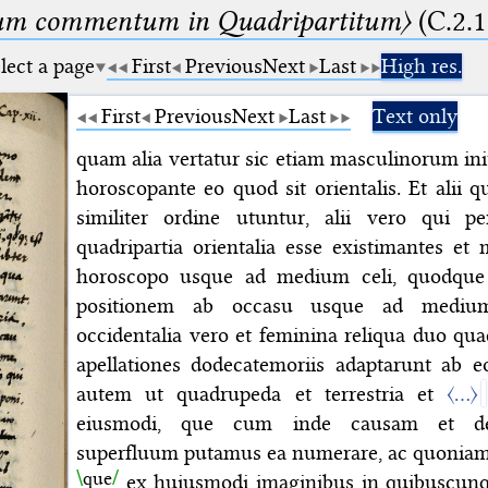
um commentum in Quadripartitum〉
(C.2.1
lect a page
First
Previous
Next
Last
High res.
First
Previous
Next
Last
Text only
quam alia vertatur sic etiam masculinorum i
horoscopante eo quod sit orientalis. Et alii 
similiter ordine utuntur, alii vero qui 
quadripartia orientalia esse existimantes et
horoscopo usque ad medium celi, quodqu
positionem ab occasu usque ad medium
occidentalia vero et feminina reliqua duo qua
apellationes dodecatemoriis adaptarunt ab 
autem ut quadrupeda et terrestria et
〈…〉
eiusmodi, que cum inde causam et dec
superfluum putamus ea numerare, ac quonia
que
ex huiusmodi imaginibus in quibuscunqu