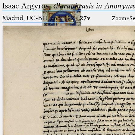
Isaac Argyros,
〈Paraphrasis in Anonym
Madrid, UC-BH, cod. 122
·
27v
Zoom
Se
Ptolemaeus
Arabus et Latinus
🔎︎
_
(the underscore) is the placeholder
Start
for exactly one character.
%
(the percent sign) is the
Project
placeholder for no, one or more
Team
than one character.
%%
(two percent signs) is the
News
placeholder for no, one or more
than one character, but not for
Jobs