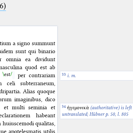
6)
nitium a signo summunt
quidem sunt qui binario
per omnia ea dividunt
 masculina quod est ab
est
e
per contrariam
i. m.
 celi subterraneum,
dripartia. Alias quoque
eorum imaginibus, dico
et multi seminia et
ἡγεμονικὰ
(authoritative) is left
untranslated; Hübner p. 50, l. 805
larationem habeant
m
huiuscemodi
qualitas,
e apotelesmatis utilis