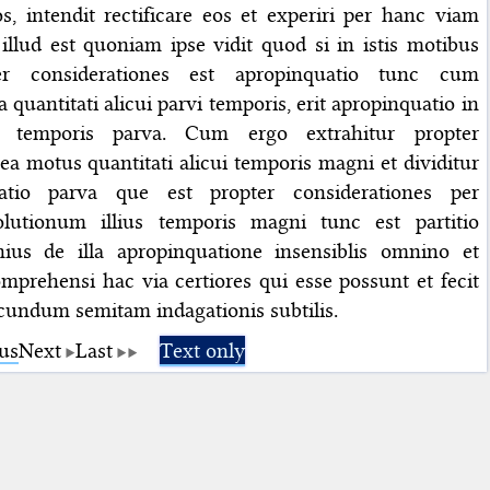
os, intendit rectificare eos et experiri per hanc viam
illud est quoniam ipse vidit quod si in istis motibus
ter considerationes est apropinquatio tunc cum
 quantitati alicui parvi
temporis, erit apropinquatio in
te temporis parva. Cum ergo extrahitur propter
a motus quantitati alicui temporis magni et dividitur
uatio parva que est propter considerationes per
utionum illius temporis magni tunc est partitio
nius de illa apropinquatione insensiblis omnino et
mprehensi hac via certiores qui esse possunt et fecit
ecundum semitam indagationis subtilis.
us
Next
Last
Text only