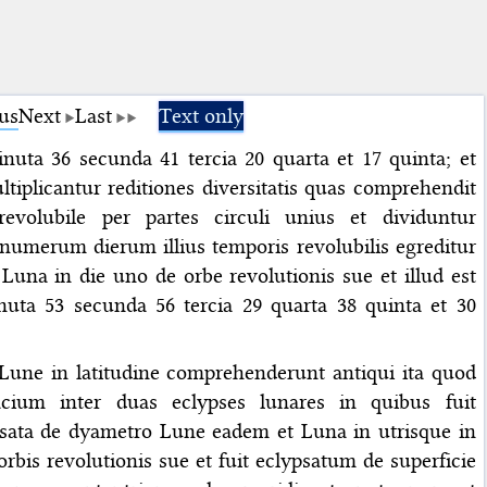
us
Next
Last
Text only
inuta 36 secunda 41 tercia 20 quarta et 17 quinta; et
tiplicantur reditiones diversitatis quas comprehendit
revolubile per partes circuli unius et dividuntur
numerum dierum illius temporis revolubilis egreditur
Luna in die uno de orbe revolutionis sue et illud est
nuta 53 secunda 56 tercia 29 quarta 38 quinta et 30
ne in latitudine comprehenderunt antiqui ita quod
acium inter duas eclypses lunares in quibus fuit
psata de dyametro Lune eadem et Luna in utrisque in
bis revolutionis sue et fuit eclypsatum de superficie