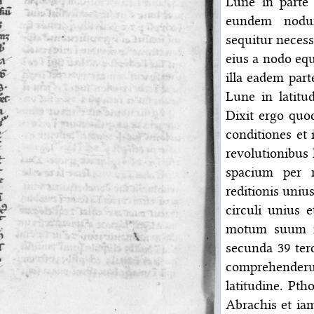
Lune in parte
eundem nodu
sequitur neces
eius a nodo equ
illa eadem part
Lune in latitud
Dixit ergo quo
conditiones et
revolutionibus 
spacium per n
reditionis uni
circuli unius 
motum suum m
secunda 39 ter
comprehenderun
latitudine. Pt
Abrachis et i