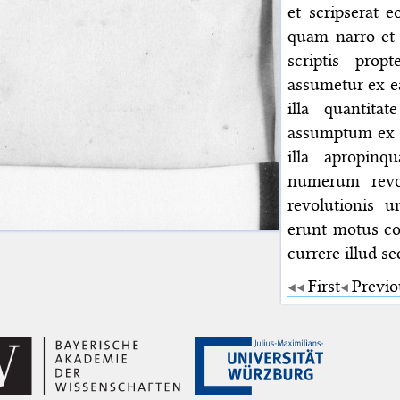
et scripserat e
quam narro et 
scriptis prop
assumetur ex ea
illa quantita
assumptum ex e
illa apropinq
numerum revol
revolutionis u
erunt motus co
currere illud s
First
Previo