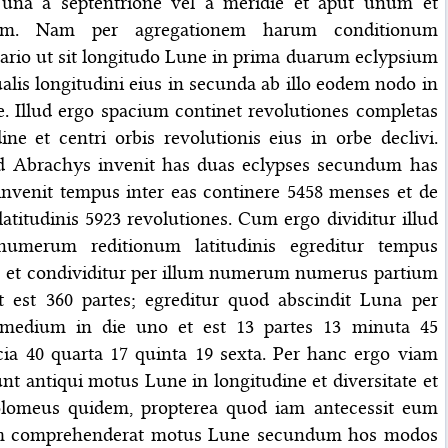
 una a septentrione vel a meridie et aput unum et
m. Nam per agregationem harum conditionum
sario ut sit longitudo Lune in prima duarum eclypsium
alis longitudini eius in secunda ab illo eodem nodo in
e. Illud ergo spacium continet revolutiones completas
ine et centri orbis revolutionis eius in orbe declivi.
d Abrachys invenit has duas eclypses secundum has
 invenit tempus inter eas continere 5458 menses et de
latitudinis 5923 revolutiones. Cum ergo dividitur illud
umerum reditionum latitudinis egreditur tempus
us et condividitur per illum numerum numerus partium
et est 360 partes; egreditur quod abscindit Luna per
edium in die uno et est 13 partes 13 minuta 45
cia 40 quarta 17 quinta 19 sexta. Per hanc ergo viam
t antiqui motus Lune in longitudine et diversitate et
holomeus quidem, propterea quod iam antecessit eum
am comprehenderat motus Lune secundum hos modos