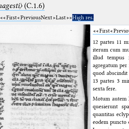
agesti〉
(C.1.6)
First
Previous
Next
Last
High res.
First
Previo
12 partes 11 m
iterum cum mul
illud tempus 
agregatum per 
quod abscindit 
13 partes 3 mi
sexta fere.
Motum autem Lu
quesierunt sp
quantitas ecly
eodem puncto or