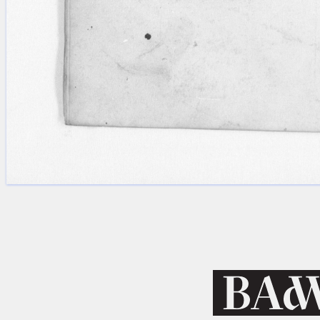
Licenses
·
FAQ
·
Contact
·
Impressum
·
Privacy
· 2013
Print 🖨