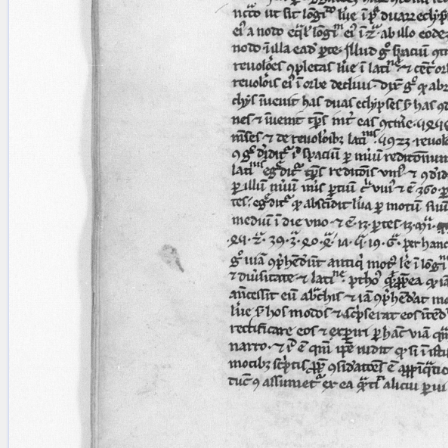
blank space (so that a search ends
at word boundaries).
Publications
Conference
Arabic Works
Arabic Manuscripts
Latin Works
Latin Manuscripts
Latin Early Prints
Images
Texts
beta
Glossary
Resources