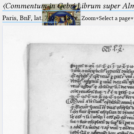
〈Commentum in Gebri Librum super Alm
Paris, BnF, lat. 7406
·
137v
Zoom
Select a page
Ptolemaeus
Arabus et Latinus
🔎︎
_
(the underscore) is the placeholder
Start
for exactly one character.
%
(the percent sign) is the
Project
placeholder for no, one or more
Team
than one character.
%%
(two percent signs) is the
News
placeholder for no, one or more
than one character, but not for
Jobs