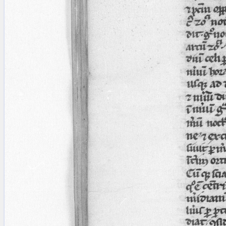
blank space (so that a search ends
at word boundaries).
Publications
Conference
Arabic Works
Arabic Manuscripts
Latin Works
Latin Manuscripts
Latin Early Prints
Images
Texts
beta
Glossary
Resources