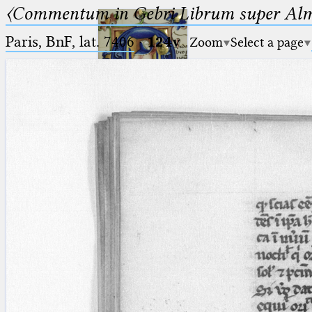
〈Commentum in Gebri Librum super Alm
Paris, BnF, lat. 7406
·
124v
Zoom
Select a page
Ptolemaeus
Arabus et Latinus
🔎︎
_
(the underscore) is the placeholder
Start
for exactly one character.
%
(the percent sign) is the
Project
placeholder for no, one or more
Team
than one character.
%%
(two percent signs) is the
News
placeholder for no, one or more
than one character, but not for
Jobs