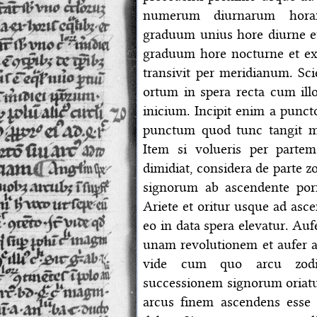
numerum diurnarum hora
graduum unius hore diurne
graduum hore nocturne et exc
transivit per meridianum. Sc
ortum in spera recta cum ill
inicium. Incipit enim a punct
punctum quod tunc tangit m
Item si volueris per part
dimidiat, considera de parte
signorum ab ascendente porr
Ariete et oritur usque ad asc
eo in data spera elevatur. Auf
unam revolutionem et aufer a 
vide cum quo arcu zodi
successionem signorum oriatur 
arcus finem ascendens esse n