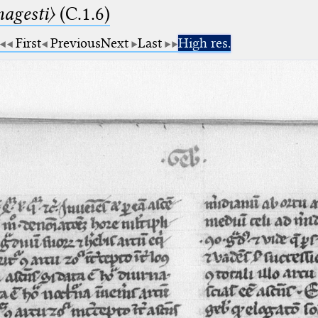
agesti〉
(C.1.6)
First
Previous
Next
Last
High res.