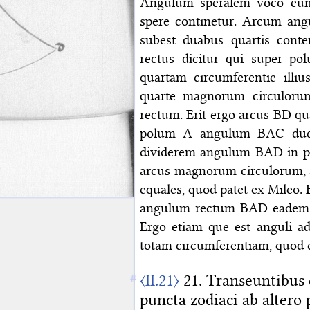
Angulum speralem voco eum 
spere continetur. Arcum ang
subest duabus quartis conte
rectus dicitur qui super po
quartam circumferentie illius
quarte magnorum circuloru
rectum. Erit ergo arcus BD qu
polum A angulum BAC duct
dividerem angulum BAD in pl
arcus magnorum circulorum, 
equales, quod patet ex Mileo. 
angulum rectum BAD eadem e
Ergo etiam que est anguli ad
totam circumferentiam, quod 
〈II.21〉
21. Transeuntibus 
puncta zodiaci ab alter