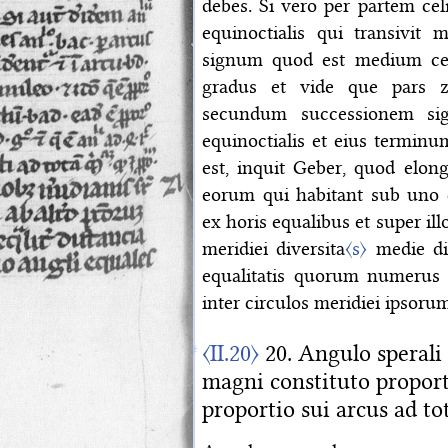
debes. Si vero per partem ce
equinoctialis qui transivit
m
signum quod est medium cel
gradus et vide que pars z
secundum successionem sig
equinoctialis et eius termin
est, inquit Geber, quod elon
eorum qui habitant sub uno 
ex horis equalibus et super il
meridiei diversita
〈s〉
medie di
equalitatis quorum numerus 
inter circulos meridiei ipsoru
〈II.20〉
20. Angulo sperali 
magni constituto proporti
proportio sui arcus ad t