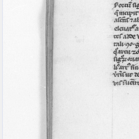
Licenses
·
FAQ
·
Contact
·
Impressum
·
Privacy
· 2013
Print 🖨