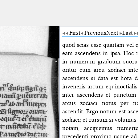
First
Previous
Next
Last
quod scias esse quartam vel 
eam ascendens in ipsa. Hoc 
in numerum graduum suorum 
oritur cum arcu zodiaci int
ascendens si data est hora d
inveneris arcum equinoctiali
inter ascendens et punctum 
arcus zodiaci notus per 
ascendit. Ergo notum est as
zodiaci; et rursum si volumu
notam, accipiemus numeru
precedenti proximo usque ad 