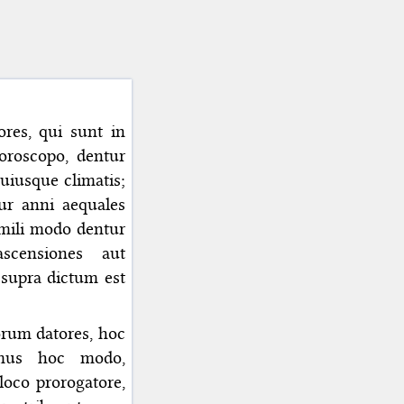
ores, qui sunt in
oroscopo, dentur
uiusque climatis;
ur anni aequales
imili modo dentur
scensiones aut
 supra dictum est
rum datores, hoc
emus hoc modo,
oco prorogatore,