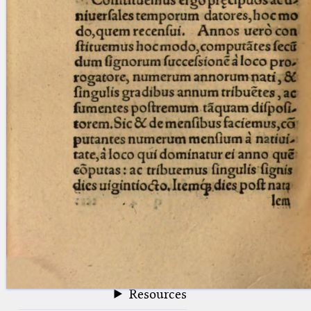
blank space (so that a search ends
at word boundaries).
Publications
Conference
Arabic Works
Arabic Manuscripts
Latin Works
Latin Manuscripts
Latin Early Prints
Images
Texts
beta
Glossary
Resources