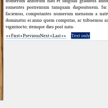
numerum annorum nati et singulis gradibus annu
sumentes postremum tamquam dispositorem. Sic
faciemus, computantes numerum mensium a nativi
dominatur ei anno quem computas, ac tribuemus sin
vigintiocto; itemque dies post nata-
First
Previous
Next
Last
Text only