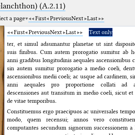
elanchthon) (A.2.11)
lect a page
First
Previous
Next
Last
First
Previous
Next
Last
Text only
ter, et simul adsumantur planetae ut sint disposit
suis finibus. Cum autem prorogatio sumitur ab h
anni gradibus longitudinis aequales ascensionibus c
sin autem sumitur prorogatio a medio coeli, dent
ascensionibus medii coeli; ac usque ad cardinem, s
anni aequales pro proportione collati ad a
descensiones aut transitum in medio coeli, sicut et
de vitae temporibus.
Constituemus ergo praecipuos ac universales tempo
modo, quem recensui; annos vero constitu
computantes secundum signorum successionem a l