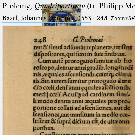
Ptolemy,
Quadripartitum
(tr. Philipp M
Basel, Johannes Oporinus, 1553
·
248
Zoom
Se
Ptolemaeus
Arabus et Latinus
🔎︎
_
(the underscore) is the placeholder
Start
for exactly one character.
%
(the percent sign) is the
Project
placeholder for no, one or more
Team
than one character.
%%
(two percent signs) is the
News
placeholder for no, one or more
than one character, but not for
Jobs