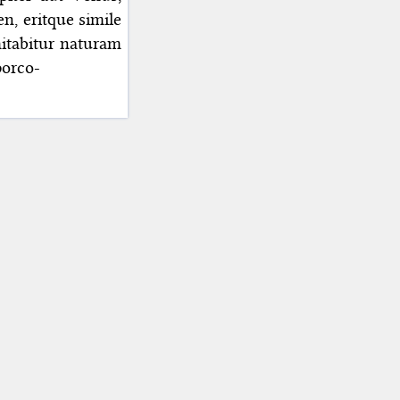
n, eritque simile
mitabitur naturam
porco-