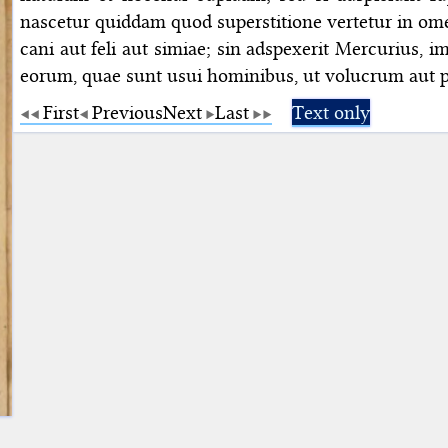
nascetur quiddam quod superstitione vertetur in ome
cani aut feli aut simiae; sin adspexerit Mercurius, i
eorum, quae sunt usui hominibus, ut volucrum aut 
First
Previous
Next
Last
Text only