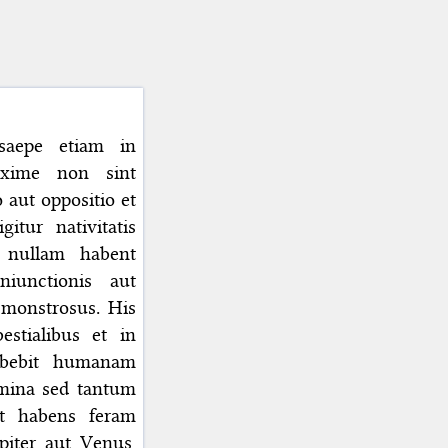
 saepe etiam in
maxime non sint
 aut oppositio et
itur nativitatis
s nullam habent
iunctionis aut
u monstrosus. His
stialibus et in
abebit humanam
umina sed tantum
et habens feram
piter aut Venus,