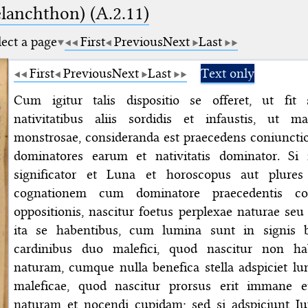
elanchthon) (A.2.11)
lect a page
First
Previous
Next
Last
First
Previous
Next
Last
Text only
Cum igitur talis dispositio se offeret, ut fit
nativitatibus aliis sordidis et infaustis, ut 
monstrosae, consideranda est praecedens coniunctio
dominatores earum et nativitatis dominator. Si ig
significator et Luna et horoscopus aut plure
cognationem cum dominatore praecedentis con
oppositionis, nascitur foetus perplexae naturae se
ita se habentibus, cum lumina sunt in signis be
cardinibus duo malefici, quod nascitur non h
naturam, cumque nulla benefica stella adspiciet l
maleficae, quod nascitur prorsus erit immane 
naturam et nocendi cupidam; sed si adspiciunt Iu