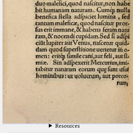
blank space (so that a search ends
at word boundaries).
Publications
Conference
Arabic Works
Arabic Manuscripts
Latin Works
Latin Manuscripts
Latin Early Prints
Images
Texts
beta
Glossary
Resources