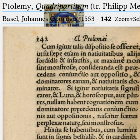
Ptolemy,
Quadripartitum
(tr. Philipp M
Basel, Johannes Oporinus, 1553
·
142
Zoom
Se
Ptolemaeus
Arabus et Latinus
🔎︎
_
(the underscore) is the placeholder
Start
for exactly one character.
%
(the percent sign) is the
Project
placeholder for no, one or more
Team
than one character.
%%
(two percent signs) is the
News
placeholder for no, one or more
than one character, but not for
Jobs