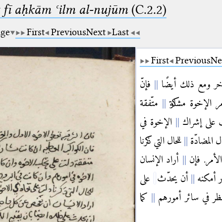
 fī aḥkām ʿilm al-nujūm
(C.2.2)
age
First
Previous
Next
Last
First
Previous
Ne
واخر ومع ذلك أيضًا
فإنّ
مر الإخوة مشاركة
متّفقة
ت على إشراك
الإخوة في
ل المضادّة
للحال التي ذكرنا
لأمر. فإن
أراد الإنسان
ر أمكنه
أن يحدّث
على
نظر في سائر أمورهم
كما