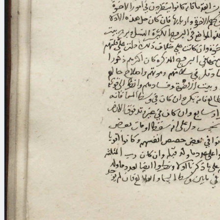
blank space (so that a search ends
at word boundaries).
Publications
Conference
Arabic Works
Arabic Manuscripts
Latin Works
Latin Manuscripts
Latin Early Prints
Images
Texts
beta
Glossary
Resources