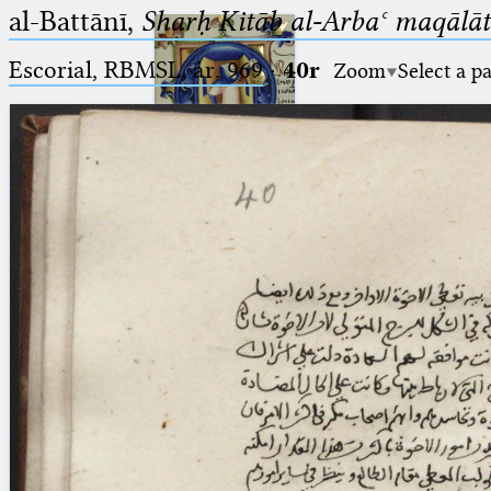
al-Battānī,
Sharḥ Kitāb al-Arbaʿ maqālāt
Escorial, RBMSL, ár. 969
·
40r
Zoom
Select a p
Ptolemaeus
Arabus et Latinus
🔎︎
_
(the underscore) is the placeholder
Start
for exactly one character.
%
(the percent sign) is the
Project
placeholder for no, one or more
Team
than one character.
%%
(two percent signs) is the
News
placeholder for no, one or more
than one character, but not for
Jobs