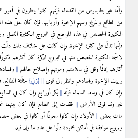
وأمّا غير بطليموس من القدماء فإنّهم كانوا ينظرون في أمور 
من الطالع والمرّيخ وسهم الإخوة وأربابها. فإن كان حلّ هذه ال
الكبيرة الحصص في هذه المواضع في البروج الكثيرة النسل 
فإنّها تدلّ على كثرة الإخوة. وإن كانت على خلاف ذلك دلّت عل
لاسيّما الكثيرة الحصص منها في البروج الذكرة كان أكثرهم ذكورًا
أكثرهم إناثًا وقل في سلامتهم وموتهم وإصلاح حالهم
وفسادها
وبيت الإخوة وفسادهم وانظر إلى قوى
{زلي}
مثلّثة الطالع. ف
وإن كان في وسط السماء فإنّه
بكر أورابع وإن كان في السابع
غير وتد فوق الأرض
فقدمته إلى الطالع فإن كان بينهما ن
مات بعض
الأولاد وإن كانوا سعودًا أو كانوا في بعض حصص
وبروج موافقة في أماكن محمودة دلّوا على عدد ما ولد قبله.