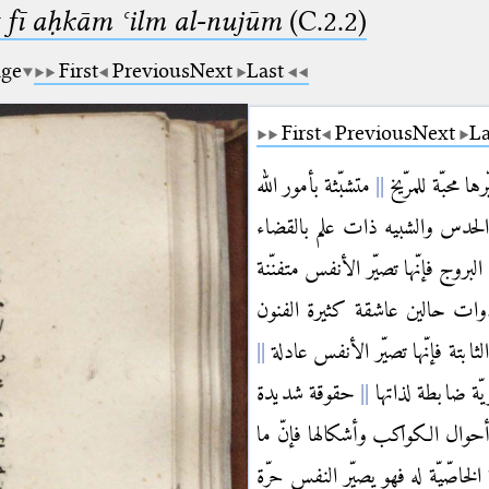
 fī aḥkām ʿilm al-nujūm
(C.2.2)
age
First
Previous
Next
Last
First
Previous
Next
La
ها محبّة للمرّيخ
متشبّثة بأمور الله
لحدس والشبيه ذات علم بالقضاء
لبروج فإنّها تصيّر الأنفس متفنّنة
ذوات حالين عاشقة كثيرة الفنون
لثابتة فإنّها تصيّر الأنفس عادلة
يّة ضابطة لذاتها
حقوقة شديدة
حوال الكواكب وأشكالها فإنّ ما
لخاصّيّة له فهو يصيّر النفس حرّة