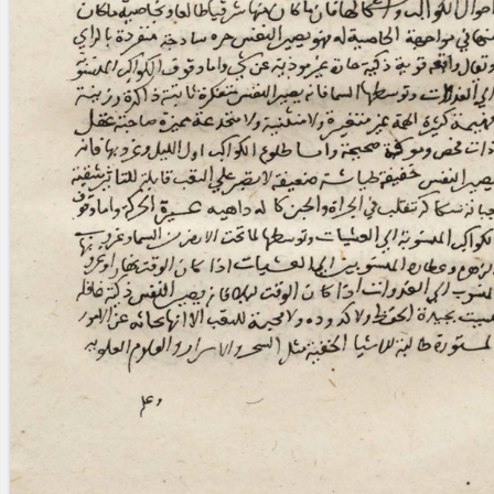
blank space (so that a search ends
at word boundaries).
Publications
Conference
Arabic Works
Arabic Manuscripts
Latin Works
Latin Manuscripts
Latin Early Prints
Images
Texts
beta
Glossary
Resources