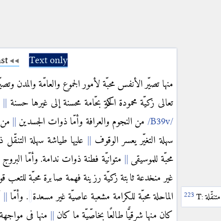
st
Text only
منها تصيّر الأنفس محبّة لأمور الجموع والعامّة والمدن وتصيّر
تعالى زكيّة محمودة الحركة بحّامة محسنة إلى غيرها حسنة
ا
من النجوم والعرافة وأمّا ذوات الجسدين
من ا
سهلة التغيّر يعسر الوقوف
عليها طياشة سهلة التنقّل 
محبّة للموسيقى
متوانيّة فطنة ذوات ندامة. وأمّا البروج ا
غير منخدعة ثابتة زكيّة رزينة فهمة صابرة محبّة للتعب قو
الماحلة محبّة للكرامة مشعبة عاصيّة غير مسعدة
. وأمّا
أ
متنقّلة
T:
كان منها شرقيًّا طالعًا بخاصّيّة ما كان
منها في مواجهة ا