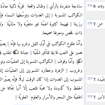
ساذجة منفردة بالرأي
وتقال واقعة
قويّة ذكية حادّة
وقاعه
B:
الكواكب المنسوبة
إلى الغدوات وتوسّطها السماء فإنّه
رزينة
فهيمة كثيرة الهمّة غير متغيّرة ولا منثنيّة
ولا
تشبّثة
عمل
T:
T:
ذات فحص ومعرفة صحيحة.
وأمّا طلوع الكواكب في أوّل الليل وغروبها فإنّه
يصيّر
تصبر على التعب قابلة للتأثير شقّيّة
جبانة شكاكة تنقلب في
الحركة. وأمّا وقوف
الكواكب المنسوبة إلى العشيّات وتو
وغروب
الزهرة وعطارد المنسوبين إلى العشيّات إذ
المنسوب إلى الغدوات إذا كان الوقت ليلًا فإنّه يصيّر ا
حّبيدة
T:
الحفظ ولا كدودة ولا محبّة للتعب إلّا أنّها بحّاثة عن
الخفيّة مثل السحر والأسرار والعلوم
العلويّة
لأمور
T: