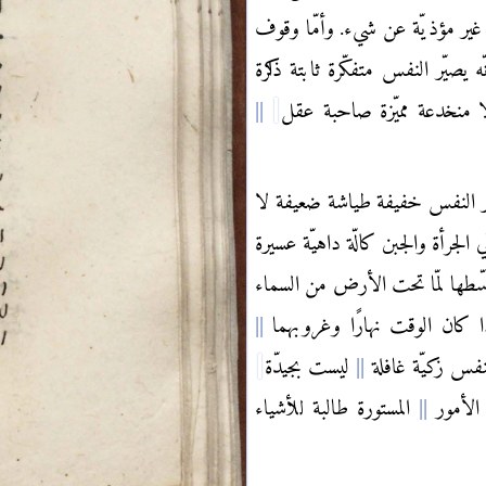
 غير مؤذيّة عن شيء. وأمّا وقوف
 يصيّر النفس متفكّرة ثابتة ذاكرة
 منخدعة مميّزة صاحبة عقل
 النفس خفيفة طياشة ضعيفة لا
 الجرأة والجبن كالّة داهيّة عسيرة
سّطها لمّا تحت الأرض من السماء
ا كان الوقت نهارًا وغروبهما
لنفس زكيّة غافلة
ليست بجيدّة
 الأمور
المستورة طالبة للأشياء