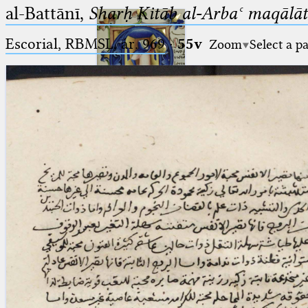
al-Battānī,
Sharḥ Kitāb al-Arbaʿ maqālāt
Escorial, RBMSL, ár. 969
·
55v
Zoom
Select a p
Ptolemaeus
Arabus et Latinus
🔎︎
_
(the underscore) is the placeholder
Start
for exactly one character.
%
(the percent sign) is the
Project
placeholder for no, one or more
Team
than one character.
%%
(two percent signs) is the
News
placeholder for no, one or more
than one character, but not for
Jobs