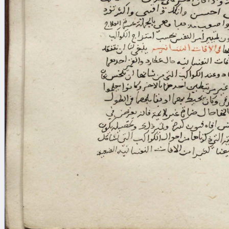
blank space (so that a search ends
at word boundaries).
Publications
Conference
Arabic Works
Arabic Manuscripts
Latin Works
Latin Manuscripts
Latin Early Prints
Images
Texts
beta
Glossary
Resources