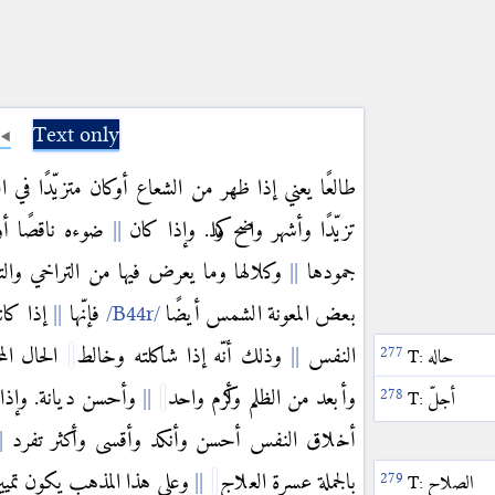
Text only
طالعًا يعني إذا ظهر من الشعاع أوكان متزيّدًا في
تزيّدًا وأشهر واضح واكد. وإذا كان
ضوءه ناقصًا أو 
جمودها
وکلالها وما يعرض فيها من التراخي والت
بعض المعونة الشمس أيضًا
فإنّها
إذا كانت
النفس
وذلك أنّه إذا شاكلته وخالط
الحال ال
حاله
T:
وأبعد من الظلم وأكرم واحد
وأحسن ديانة. وإذا
أجلّ
T:
أخلاق النفس أحسن وأنكد وأقسى وأكثر تفرد
بالجملة عسرة العلاج
وعلى هذا المذهب يكون تمي
الصلاح
T: