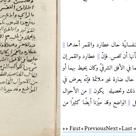
نفسانيّة حال عطارد والقمر أحدهما
نها أن تنحس. فإنّ
عطارد والقمر إن
ا في الأفق الشرقيّ وكان يحيط بهما أو
ال ضارة غير ملائمة فإنّه يعرض في
 ذلك وتحصيله
يكون
من الأحوال
كل
الواضع وقد ميّزنا أيضًا كثيرًا من
First
Previous
Next
Last