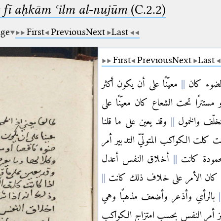
 fī aḥkām ʿilm al-nujūm
(C.2.2)
age
First
Previous
Next
Last
First
Previous
Next
Last
 الضوء كان
معيّنًا على أن يكون أكثر
مستترًا تحت الشعاع كان معيّنًا على
خلّف والخمول
وقد يعين على ما قلنا
 كلت الكواكب المتولّيّ التدبير أمر
محمودة كانت
أخلاق النفس أعدل
 كان الأمر على خلاف ذلك كانت
بالرأي وأذعر وأضعف مذهبًا وهي
يز أمر النفس بحسب امتزاج الكواكب