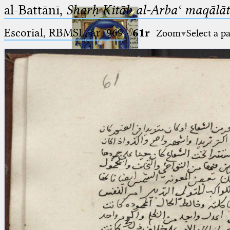
al-Battānī,
Sharḥ Kitāb al-Arbaʿ maqālāt
Escorial, RBMSL, ár. 969
·
61r
Zoom
Select a p
Ptolemaeus
Arabus et Latinus
🔎︎
_
(the underscore) is the placeholder
Start
for exactly one character.
%
(the percent sign) is the
Project
placeholder for no, one or more
Team
than one character.
%%
(two percent signs) is the
News
placeholder for no, one or more
than one character, but not for
Jobs