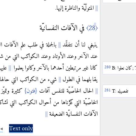
المتولّيّة والناظرة إليها.
〈28〉
في الآفات النفسانيّة
ينبغي لنا أن نتفقّد
بالجملة في طلب علم الآفات ال
عند الآخر وعند الأوتاد وعند الكواكب التي من شأ
كانا غير مرتبطين أحدهما بالآخر وكانوا يعلموا
عليهم
;
كان نعلوا
B:
يقابلهما في الطول
شيء من الكواكب التي حالها ح
الحال الخاصّيّة للنفس آفات
{فتون}
كثيرة وتميّز
تفصيله
T:
الخاصّيّة التي ذكرناها من أحوال الكواكب التي تشا
الآفات النفسانيّة الضعيفة
Text only