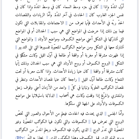
أوّل المدّة وإذا
كان في جزء وسط السماء كان في وسط المدّة وإذا كان في
نفس الجزء الغارب كان
الحادث في آخر المدّة. وأمّا الزيادات والنقصانات
الحدّ ربّه في الأحداث فإنّها تعرف من
الاجتماعات والمقابلات التي تكون
فيما بين ذلك إذا عرضت في المواضع التي هي سبب
الحدثان أو في المواضع
التي تشاركها في الشكل أعني مواضع الكسوف ومواضع الأوتاد
والمواضع التي
تشترك معها في الشكل ومن مواضع الكواكب المتحيّرة تفسيرها التي تلي التدبير
إذا ظهرت مشرقة أو مغربة أو واقفة أو طالعة في أوّل الليل وكانت مشاركة في
الشكل
البروج الكسوف أو بروج الأوتاد التي هي سبب الحدثان وذلك إنّها
كانت مشرقة أو واقفة
كان عنها زيادة الأحداث. وإذا كانت معربة أو تحت
الشعاع وكانت طالعة أوّل الليل
راجعة كان عنها نقصان الأحداث وتنظر في
نقصان الكواكب العلويّة وتباتها في كلّ
واحد من الأزمان أعني وقوف زحل
والمشتري والمرّيخ إذا وقفت وكانت هي أصحاب
الدلالة باستيلائها على مواضع
الكسوفات والأوتاد على الجهة التي سنذكرها.
وأمّا الجنس
الذي يحدث فيه الحادث فيعلم من الأحوال والصور التي تخصّ
البروج التي تعرض فيها
الكسوفات والتي تكون فيها الكواكب المتحيّرة وغير
المتحيّرة التي تدبّر البرج
الذي يكون فيه الكسوف ويعلم المدبّر من الكواكب
وبرج الوتد الذي قبل الكسوف وهذا الكوكب الذي
يجتاز به النيّر