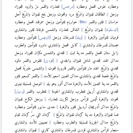
وعطارد طوس للحمل وعطارد
{مرخس}
للعذراء والقمر مرّ والرود للجوزاء
وزحل
الطالقان للميزان والمرّيخ مرد وللحوت وزحل بلخ للميزان والمرّيخ أحل
خراسان
للثور والقمر
خوارزم للتوأمين وزحل. سمرقند للحمل وعطارد
{الدسقوته}
للميزان والمرّيخ
الشاش للعذراء والشمس فرغانة للثور والمشتري
قرميان للتوأمين والزهرة
{يهله}
للسرطان وزحل
{تاوعيس}
للتوأمين وعطارد
سجستان للسرطان والمشتري
كابل للحمل والمشتري داورد للتوأمين والعقرب
زابل ستان للحمل والقمر مدينة ثبت
للجدي والشمس مكران للجوزاء وزحل
مدائن الهند للجدي شامل للميزان والجدي
{قودين}
للقوس والقمر مالود
للجدي والمرّيخ. الهند مار للتوأمين والقمر قارورة للحوت
والشمس طبريّة للحمل
والمرّيخ طعمة للجدي والمشتري مدائن الصين اسعير للأسد
والقمر كسعير للثور
والقمر مدينة الصين للأسد والزهرة مدائن أثور وهو بلد
الموصل للسنبلة نينوى
للجدي والمشتري أربيل للعقرب والمشتري الحومة
للعقرب والقمر
{برسيار}
للحوت والزهرة أليس للرأس وزحل تكريت للعذراء
وزحل الكرخ للميزان
والمرّيخ مدائن أذربيجان أردبيل للثور والزهرة
ىٯدى سابور للتوأمين وعطارد
فسا للميزان والزهرة مدينة كرمان للميزان والمرّيخ
كرمان التي سرّ كرمان للدلو
والمرّيخ مدائن الجزيرة للسنبلة والعقرب وعطارد
نصيبين للأسد والمشاري
سنجار للرأس والمشتري قزدين للسرطان والمشتري كاري
للميزان والمشتري