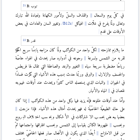
تبوب
B:
في كلّ يوم والسعال
والقذف والسلّ ولأمور الكهانة ولعبادة الله تبارك
وتعالى ولمّا يفرع في غلّات
الهياكل
وتغيير السنن والعادات في بعض
الأوقات على قدم
قدر
B:
ما يلازم ممازحته
لكلّ واحد من الكواكب ولمّا كان مزاجه يابسًا سريع الحركة
لقربه من الشمس ولسرعة
رجوعه في أدواره صار يحدث في الهواء خاصّة
رياحًا مضطربة سريعة سهاه
التغيير والرعد والصاعقة التي تقال لها فريطس
والخسف والزلازل
والبرق وربّما حدث بسبب هذه الأشياء التي ذكرت فسادًا
في الحيوان
والنبات الذي يستعمله الناس كثيرًا ويحدث عند أوقات غيبوبته
نقصان في
المياه والأنهار.
وأمّا عند أوقات طلوعه فإنّه يزيد فيها وكل واحد من هذه الكواكب
إذا كان
على حاله الطبيعيّة الخاصّيّة له فهو يحدث أمثال هذه الأشياء. فإذا مزجت
بعضها ببعض بحسب الاشتراكات في الأشكال وبحسب اختلاف البروج
وبحسب
ظهورها الكائن بقياسها إلى الشمس وبحسب افتراقها واجتماعها ثمّ
من قبل الامتزاج
أيضًا الذي يكون في الأفعال صار فعلها الخاصّيّ مختلف