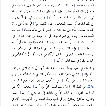
الكسوف خاصّة
من تلك المثلّثة على ما رسمنا وننظر هل يرى الكسوف في
جميع تلك الأماكن أو بعضها.
فإنّ الذي يظهر فيه الكسوف منها لا يحدث فيه
شيء ونضع طالع وسط الكسوف وأوتاده
في المواضع التي نعلم أنّه يرى بها
من تلك البلدان أن نحسب الساعات وارتفاع القطب فيها
ثمّ نستدلّ على زمان
الحادث ومقدار مدّته من بعد ذلك بأن ننظر كم من ساعة معتدلة
منذ طلّه
الكسوف من ابتدائه إلى آخر الانجلاء في كلّ واحد من تلك المساكن. فإن
كان
الكسوف شمسيًّا دام الحادث بعدد الساعات سنينًا وإن كان قمريًّا دام
بعددها شهورًا
وإن كان موضع الكسوف في ناحية المشرق من الأفق علمنا
أن ابتداء الحادث يكون في
الثلث الأوّل من تلك المدّة وإنّ شدّة الأمر في
الحادث يكون في ذلك الثلث الأوّل.
وإذا كان في ناحية وسط السماء استدللنا أنّه يكون في الثلث الثاني من تلك
المدّة وإذا
كان في ناحية المغرب من الأفق كان في الثلث الآخر منها ونميّز
موضع الكسوف من الأفق
على ما أصف لك إن كان موضع الكسوف
من الطالع إلى ناحية وسط السماء أقلّ من أربع
ساعات زمانيّة فهي
في ناحية المشرق. وإذا تجاوز الأربع ساعات إلي أن ينتهي إلى وتد
السماء
ويتجاوزه بساعتين زمانيتين فهو في ناحية وسط السماء وإذا تجاوز ذلك كان في
ناحية المغرب وتعمل في ذلك على أنّه إذا كان في نفس الجزء الطالع كان في