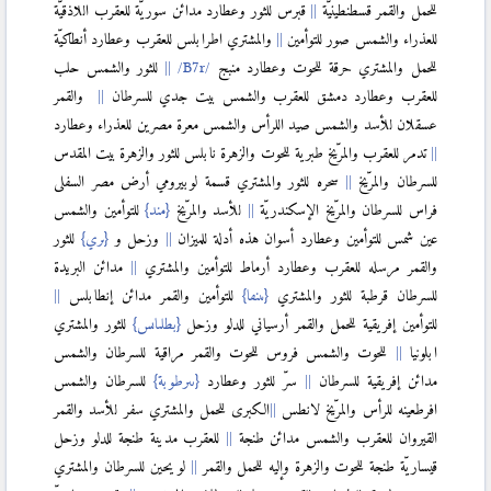
للحمل والقمر قسطنطينيّة
قبرس للثور وعطارد مدائن سوريّة للعقرب اللاذقيّة
للعذراء والشمس صور للتوأمين
والمشتري اطرابلس للعقرب وعطارد أنطاكيّة
للحمل والمشتري حرقة للحوت وعطارد منبج
للثور والشمس حلب
للعقرب وعطارد دمشق للعقرب والشمس بيت جدي للسرطان
والقمر
عسقلان للأسد والشمس صيد اللرأس والشمس معرة مصرين للعذراء وعطارد
تدمر للعقرب والمرّيخ طبرية للحوت والزهرة نابلس للثور والزهرة بيت المقدس
للسرطان والمرّيخ
سحره للثور والمشتري قسمة لوبيرومي أرض مصر السفلى
فراس للسرطان والمرّيخ الإسكندريّة
للأسد والمرّيخ
{مند}
للتوأمين والشمس
عين شمس للتوأمين وعطارد أسوان هذه أدلة للميزان
وزحل و
{ىري}
للثور
والقمر مرسله للعقرب وعطارد أرماط للتوأمين والمشتري
مدائن البريدة
للسرطان قرطبة للثور والمشتري
{ىىنٯا}
للتوأمين والقمر مدائن إنطابلس
للتوأمين إفريقية للحمل والقمر أرسياني للدلو وزحل
{بطلىاىس}
للثور والمشتري
ابلونيا
للحوت والشمس فروس للحوت والقمر مراقية للسرطان والشمس
مدائن إفريقية للسرطان
سرّ للثور وعطارد
{ىىرطوبة}
للسرطان والشمس
افرطعينه للرأس والمرّيخ لانطس
الكبرى للحمل والمشتري سفر للأسد والقمر
القيروان للعقرب والشمس مدائن طنجة
للعقرب مدينة طنجة للدلو وزحل
قيساريّة طنجة للحوت والزهرة وإليه للحمل والقمر
لو يحين للسرطان والمشتري