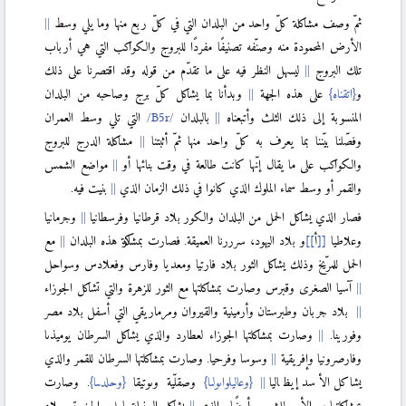
ثمّ وصف مشاكلة كلّ واحد من البلدان التي في كلّ ربع منها وما يلي وسط
الأرض المحمودة منه وصنّفه تصنيفًا مفردًا للبروج والكواكب التي هي أرباب
تلك البروج
ليسهل النظر فيه على ما تقدّم من قوله وقد اقتصرنا على ذلك
و
{اتقناه}
على هذه الجهة
وبدأنا بما يشاكل كلّ برج وصاحبه من البلدان
المنسوبة إلى ذلك الثلث وأتبعناه
بالبلدان
التي تلي وسط العمران
وفصّلنا بيّننا بما يعرف به كلّ واحد منها ثمّ أثبتنا
مشاكلة الدرج للبروج
والكواكب على ما يقال إنّها كانت طالعة في وقت بنائها أو
مواضع الشمس
والقمر أو وسط سماء الملوك الذي كانوا في ذلك الزمان الذي
بنيت فيه.
فصار الذي يشاكل الحمل من البلدان والكور بلاد قرطانيا وفرسطانيا
وجرمانيا
وعلاطيا
[
[
أ
]
]
و بلاد اليهود، سرررنا العميقة. فصارت بمشاركة هذه البلدان
مع
الحمل للمرّيخ وذلك يشاكل الثور بلاد فارتيا ومعديا وفارس وفعلادس وسواحل
آسيا الصغرى وقبرس وصارت بمشاكلتها مع الثور للزهرة والتي تشاكل الجوزاء
بلاد جربان وطبرستان وأرمينية والقيروان ومرماريقي التي أسفل بلاد مصر
وفورينا.
وصارت بمشاكلتها الجوزاء لعطارد والذي يشاكل السرطان يوميذىا
وفارصرونيا وإفريقية
وسوسا وفرحيا. وصارت بمشاكلتها السرطان للقمر والذي
يشاكل الأسد إيظاليا
{وعاليلواىولىا}
وصقلّية وىوتيقا
{وحلدىىا}
. وصارت
بمشاكلتها مع الأمر للشمس أيضًا والذي
يشاكل السنبلة بابل والجزيرة وبلاد