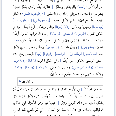
اىور أو الأمن
{واحاىىا}
واقريطش ويشاكل
عطارد أيضًا والذي يشاكل الميزان
ينظر بالي وفاسعيرى وسريقي وساوس وواسيلس
{وطوعلودوطىىعى}
ويشاكل
الزهرة أيضًا مع الميزان الذي يشاكل العقرب
{باطاعونيطس}
{وماوردىطاىىا}
{وعاطولىا}
وسوريا وقوماس
{وفافا}
{حرٯما}
والحجاز ويشاكل المرّيخ أيضًا
والذي
يشاكل القوس
{طرسوسا}
{وىلطىٯى}
{وسفاىىا}
وبلاد الأعراب العامرة أيضًا.
وصارت
مشاكلتها للمشتري والذي يشاكل الجدي بلاد الهند وأريناي،
{ادىا}
الصين
{وحدروسي}
وبراقى ماقادونيا
{واىللودس}
ويشاكل زحل والذي يشاكل
الدلو
{سرماطىٯى}
{وطلساي}
{والسعد}
{وارانياىا}
{ىىوىا}
الوسطى يعني بلاد
الحبش الوسطى وتشاكل زحل أيضًا
والتي تشاكل الحوت
{ىاراىىا}
{وٯعلاعرىىا}
{وىاسيسامرىىطس}
وعارى ما طبقى
{ولوريا}
{وفلىعىا}
{وقالعولىا}
ويشاكل المشتري مع الحوت فجميع هذه ما يميّزه
ما يئتان
B:
وتسعون قطرًا ممّا
في الأربع المذكورة. وممّا يلي وسط العمران منها ويحبّ أن
تضيف إلى ذلك أيضًا إنّ كلّ
واحد من الكواكب الثابتة يشاكل البلدان التي
يشاكلها أجزاء من تلك البروج وتؤثر
جميعها فيها وهي الأجزاء التي تحاذيها
الكواكب وتشامتها على دائرة واحدة من الدوائر
التي تمرّ بقطبي تلك البروج
وبيّن ذلك من عروض الكواكب إذا كان مجازها فوق
سمت الرؤس وهذا