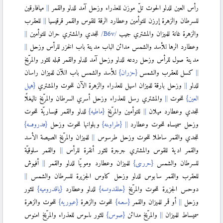
رأس العين للدلو الحوت تلّ موزن للعذراء وزحل آمد للدلو والقمر
ميافارقين
للسرطان والزهرة إرزن للتوأمين وعطارد الرقة للقوس والقمر قرقيسيا
للعقرب
والزهرة غانة للميزان والمشتري جيب
للجدي والمشتري حران للتوأمين
وعطارد الرها للأسد والشمس مدائن الباب مدينة باب الخزر للرأس وزحل
مدينة صول للرأس وزحل ردعه للدلو وزحل آمد للدلو والقمر قبله للثور والمرّيخ
كسل للعقرب والشمس
{حزران}
للأسد والشمس باب اللآن للميزان راسان
للدلو
وزحل بارقة للميزان اسيل للعذراء والزهرة الآن للحوت والمشتري
{هيل
العين}
للحوت
والمشتري رسل للعذراء وزحل أسري السرطان والمرّيخ ناليغلًا
للجدي وعطارد ميلان
للتوأمين والمرّيخ
{ماطيه}
للدلو والقمر قيساريّة للحوت
وزحل سميساه للحوت وعطارد
{طراوىنه}
وبلوانها للحوت وزحل
{ٯدروٯىىه}
للجدي والقمر ساطلا للحوت وزحل طرسوس
للميزان والمرّيخ الصيصة الأسد
والقمر ادية للقوس والمشتري جرجرة للثور أنقرة للرأس
والقمر سلوقيّة
للسرطان والشمس
{حررىىى}
للميزان وعطارد ومويّا للدلو والقمر
أفيوش
للعقرب والقمر سابوس للدلو وزحل كاوس الجزيرة للسرطان والشمس
دوحس الجزيرة للحوت والمرّيخ
{حلقدوىسه}
للدلو وعطارد
{ياقدروميه}
للثور
وزحل
أو قمر للميزان والقمر
{سعىه}
للحوت والزهرة
{عبوريه}
للحوت والزهرة
سميساط للميزان
والمرّيخ مدائن
{صوس}
للثور ىاىىوس للعذراء والمرّيخ امنوس