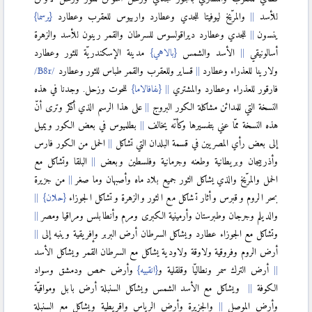
للأسد
والمرّيخ ليوفيتا للجدي وعطارد واربيوس للعقرب وعطارد
{يرسما}
ينسون
للجدي وعطارد ديراقولسوس للسرطان والقمر رينون للأسد والزهرة
أسالونيقي
الأسد والشمس
{بالاهي}
مدينة الإسكندريّة للثور وعطارد
ولارينا للعذراء وعطارد
قساير وللعقرب والقمر طباس للثور وعطارد
فارقور للعذراء وعطارد والمشتري
{ىفافالاما}
للحوت وزحل. وجدنا في هذه
النسخة التي للمدائن مشاكلة الكور البروج
على هذا الرسم الذي أذكر وترى أنّ
هذه النسخة ممّا عني بتفسيرها وكأنّه يخالف
بطلميوس في بعض الكور ويميل
إلى بعض رأي المصريين في قسمة البلدان التي تشاكل
الحمل من الكور فارس
وأذربيجان وبريطانية وطعنه وجرمانية وفلسطين وبعض
البلقا وتشاكل مع
الحمل والمرّيخ والذي يشاكل الثور جميع بلاد ماه وأصبهان وما صغر
من جزيرة
بحر الروم وقبرس وأثار تشاكل مع الثور والزهرة وتشاكل الجوزاء
{حلان}
والديلم وجرجان وطبرستان وأرمينية الكبرى ومرم وأنطابلس ومراقيا ومصر
وتشاكل مع الجوزاء عطارد ويشاكل السرطان أرض البربر وإفريقية وينبه إلى
أرض الروم وفروقية ولاوقة ولاودية يشاكل مع السرطان القمر ويشاكل الأسد
أرض الترك سمر ونطاليّا وقلقلية و
{انقبيه}
وأرض حمص ودمشق وسواد
الكوفة
ويشاكل مع الأسد الشمس ويشاكل السنبلة أرض بابل ومواقيّة
وأرض الموصل
والجزيرة وأرض الرياس وإقريطية ويشاكل مع السنبلة