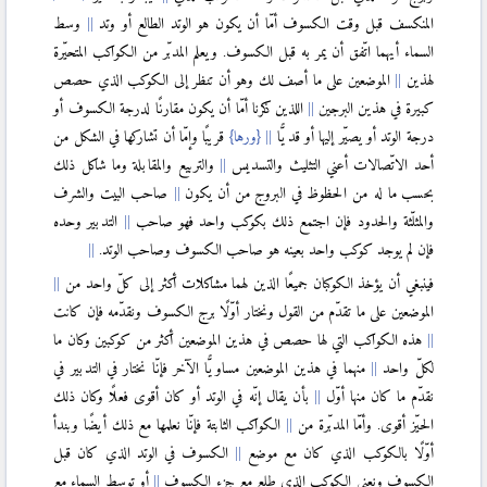
المنكسف قبل وقت الكسوف أمّا أن يكون هو الوتد الطالع أو وتد
وسط
السماء أيهما اتّفق أن يمر به قبل الكسوف. ويعلم المدبّر من الكواكب المتحيّرة
لهذين
الموضعين على ما أصف لك وهو أن تنظر إلى الكوكب الذي حصص
كبيرة في هذين البرجين
اللذين ذكرنا أمّا أن يكون مقارنًا لدرجة الكسوف أو
درجة الوتد أو يصيّر إليها أو قديًّا
{ورها}
قريبًا وإمّا أن تشاركها في الشكل من
أحد الاتّصالات أعني التثليث والتسديس
والتربيع والمقابلة وما شاكل ذلك
بحسب ما له من الحظوظ في البروج من أن يكون
صاحب البيت والشرف
والمثلّثة والحدود فإن اجتمع ذلك بكوكب واحد فهو صاحب
التدبير وحده
فإن لم يوجد كوكب واحد بعينه هو صاحب الكسوف وصاحب الوتد.
فينبغي أن يؤخذ الكوكبان جميعًا الذين لهما مشاكلات أكثر إلى كلّ واحد من
الموضعين على ما تقدّم من القول ونختار أوّلًا برج الكسوف ونقدّمه فإن كانت
هذه الكواكب التي لها حصص في هذين الموضعين أكثر من كوكبين وكان ما
لكلّ واحد
منهما في هذين الموضعين مساويًّا الآخر فإنّا نختار في التدبير في
نقدّم ما كان منها أوّل
بأن يقال إنّه في الوتد أو كان أقوى فعلًا وكان ذلك
الحيّز أقوى. وأمّا المدبّرة من
الكواكب الثابتة فإنّا نعلمها مع ذلك أيضًا وبندأ
أوّلًا بالكوكب الذي كان مع موضع
الكسوف في الوتد الذي كان قبل
الكسوف ونعني الكوكب الذي طلع مع جزء الكسوف
أو توسط السماء مع