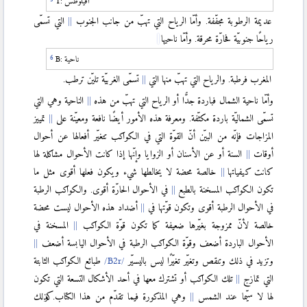
اقيلوطس
T:
عديمة الرطوبة مجفّفة. وأمّا الرياح التي تهبّ من جانب الجنوب
التي تسمّى
رياحًا جنوبيّة فحارّة محرقة. وأمّا ناحيها
ناحية
B:
المغرب فرطبة. والرياح التي تهبّ منها التي
تسمّى الغربيّة تليّن ترطب.
وأمّا ناحية الشمال فباردة جدًّا أو الرياح التي تهبّ من هذه
الناحية وهي التي
تسمّى الشماليّة باردة مكثّفة. ومعرفة هذه الأمور أيضًا نافعة ومعيّنة على
تمييز
المزاجات فإنّه من البيّن أنّ القوّة التي في الكواكب تتغيّر أفعالها عن أحوال
أوقات
السنة أو عن الأسنان أو الزوايا وإنّها إذا كانت الأحوال مشاكلة لها
كانت كيفياتها
خالصة محضة لا يخالطها شيء ويكون فعلها أقوى مثل ما
تكون الكواكب المسخنة بالطبع
في الأحوال الحارّة أقوى. والكواكب الرطبة
في الأحوال الرطبة أقوى وتكون قوّتها في
أضداد هذه الأحوال ليست محضة
خالصة لأنّ ممزوجة بغيّرها ضعيفة كما تكون قوّة الكواكب
المسخنة في
الأحوال الباردة أضعف وقوّة الكواكب الرطبة في الأحوال اليابسة أضعف
وتزيد في ذلك وتنقص وتغيّر تغيّرًا ليس باليسيّر
طبائع الكواكب الثابتة
التي تمازج
تلك الكواكب أو تشترك معها في أحد الأشكال التسعة التي تكون
لها لا سيّما عند الشمس
وهي المذكورة فيما تقدّم من هذا الكتاب. وكذلك