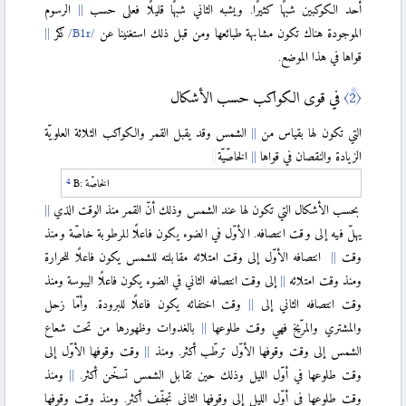
أحد الكوكبين شبهًا كثيرًا. ویشبه الثاني شبهًا قليلًا فعلى حسب
الرسوم
الموجودة هناك تكون مشابهة طبائعها ومن قبل ذلك استغنينا عن
ذكر
قواها في هذا الموضع.
〈2〉
في قوى الكواكب حسب الأشكال
التي تكون لها بقياس من
الشمس وقد يقبل القمر والكواكب الثلاثة العلويّة
الزيادة والنقصان في قواها
الخاصّيّة
الخاصّة
B:
بحسب الأشكال التي تكون لها عند الشمس وذلك أنّ القمر منذ الوقت الذي
يهلّ فيه إلى وقت انتصافه. الأوّل في الضوء يكون فاعلًا للرطوبة خاصّة ومنذ
وقت
انتصافه الأوّل إلى وقت امتلائه مقابلته للشمس يكون فاعلًا للحرارة
ومنذ وقت امتلائه
إلى وقت انتصافه الثاني في الضوء يكون فاعلًا اليبوسة ومنذ
وقت انتصافه الثاني إلى
وقت اختفائه يكون فاعلًا للبرودة. وأمّا زحل
والمشتري والمرّيخ فهي وقت طلوعها
بالغدوات وظهورها من تحت شعاع
الشمس إلى وقت وقوفها الأوّل ترطّب أكثر. ومنذ
وقت وقوفها الأوّل إلى
وقت طلوعها في أوّل الليل وذلك حين تقابل الشمس تسخّن أكثر.
ومنذ
وقت طلوعها في أوّل الليل إلى وقوفها الثاني تجفّف أكثر. ومنذ وقت وقوفها