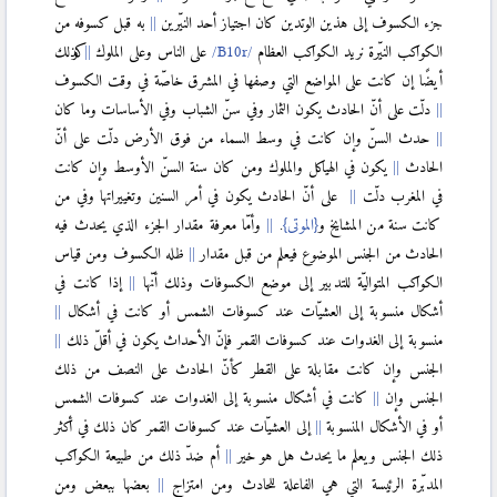
جزء الكسوف إلى هذين الوتدين كان اجتياز أحد النيّرين
به قبل كسوفه من
الكواكب النيّرة نريد الكواكب العظام
على الناس وعلى الملوك
وكذلك
أيضًا إن كانت على المواضع التي وصفها في المشرق خاصّة في وقت الكسوف
دلّت على أنّ الحادث يكون الثمار وفي سنّ الشباب وفي الأساسات وما كان
حدث السنّ وإن كانت في وسط السماء من فوق الأرض دلّت على أنّ
الحادث
يكون في الهياكل والملوك ومن كان سنة السنّ الأوسط وإن كانت
في المغرب دلّت
على أنّ الحادث يكون في أمر السنين وتغييراتها وفي من
كانت سنة من المشايخ و
{الموتى}
.
وأمّا معرفة مقدار الجزء الذي يحدث فيه
الحادث من الجنس الموضوع فيعلم من قبل مقدار
ظله الكسوف ومن قياس
الكواكب المتواليّة للتدبير إلى موضع الكسوفات وذلك أنّها
إذا كانت في
أشكال منسوبة إلى العشيّات عند كسوفات الشمس أو كانت في أشكال
منسوبة إلى الغدوات عند كسوفات القمر فإنّ الأحداث يكون في أقلّ ذلك
الجنس وإن كانت مقابلة على القطر كأنّ الحادث على النصف من ذلك
الجنس وإن
كانت في أشكال منسوبة إلى الغدوات عند كسوفات الشمس
أو في الأشكال المنسوبة
إلى العشيّات عند كسوفات القمر كان ذلك في أكثر
ذلك الجنس ويعلم ما يحدث هل هو خير
أم ضدّ ذلك من طبيعة الكواكب
المدبّرة الرئيسة التي هي الفاعلة للحادث ومن امتزاج
بعضها ببعض ومن