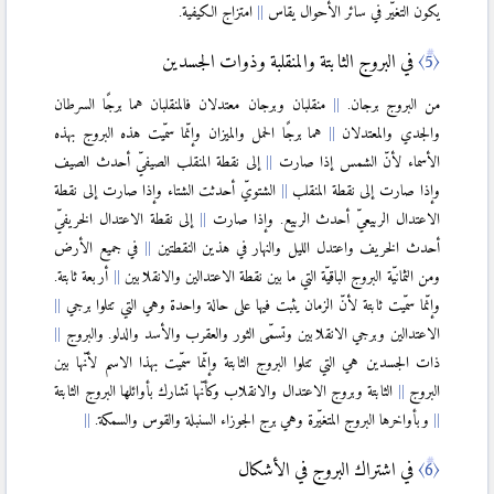
يكون التغيّر في سائر الأحوال يقاس
امتزاج الكيفية
.
〈5〉
في البروج الثابتة والمنقلبة وذوات الجسدين
من البروج برجان.
منقلبان وبرجان معتدلان فالمنقلبان هما برجًا السرطان
والجدي والمعتدلان
هما برجًا الحمل والميزان وإنّما سمّيت هذه البروج بهذه
الأسماء لأنّ الشمس إذا صارت
إلى نقطة المنقلب الصیفيّ أحدث الصيف
وإذا صارت إلى نقطة المنقلب
الشتويّ أحدثت الشتاء وإذا صارت إلى نقطة
الاعتدال الربيعيّ أحدث الربيع. وإذا صارت
إلى نقطة الاعتدال الخريفيّ
أحدث الخريف واعتدل الليل والنهار في هذين النقطتين
في جميع الأرض
ومن الثمانيّة البروج الباقيّة التي ما بين نقطة الاعتدالين والانقلابين
أربعة ثابتة.
وإنّما سمّيت ثابتة لأنّ الزمان يثبت فيها على حالة واحدة وهي التي تتلوا برجي
الاعتدالين وبرجي الانقلابين وتسمّى الثور والعقرب والأسد والدلو. والبروج
ذات الجسدين هي التي تتلوا البروج الثابتة وإنّما سمّيت بهذا الاسم لأنّها بين
البروج
الثابتة وبروج الاعتدال والانقلاب وكأنّها تشارك بأوائلها البروج الثابتة
وبأواخرها البروج المتغيّرة وهي برج الجوزاء السنبلة والقوس والسمكة.
〈6〉
في اشتراك البروج في الأشكال