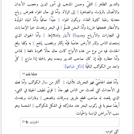
والتدبير الظاهر
التقيّ وحسن المذهب في أمور الدين وخصب الأبدان
والاتّصال بالرؤساء والمصاهرة
إلى الولاة
.
وأمّا في حال الهواء فتعرض رياح
معتدلة رطبة كثيرة الغذاء ويكون الهواء
جيّدًا صافيًّا وأمّا المياه المولّدة
والأمطار فتجعلها غزيرة وأمّا السفن فتسلّم
في البحر ويحدث عنها الإصابات
في التجارات والأرياح ومدود
{ا}
لأنهار وامتلاؤها.
وأمّا الحيوان الذي
يستعمله الناس وثمار الأرض خاصّة فإنّه يكثر ويخصب يتنفع
به وكلما وقع
الحادث فيه من نوع من هذه الأنواع كانت حاله حالًا محمودة نافعة
للناس
وأمّا عطارد فإنّه إذ كان صاحب التدبير وحده وهو بالجملة إذا مازج
كلّ
واحد من الكواكب الباقيّة
{شاكل طبائعها}
ink blot
وأمّا فعله الخاصّيّ فهو التحريك للأشياء
أكثر من سائر الكواكب وأمّا فعله
في الأحداث التي تحدث عن الناس فهو حادّ
قويّ لطيف الحيلة في الشيء
الذي يقصد له صاحب قطع طريق وسرقات وتلصص
وغارات ويحدث
أيضًا صعوبة في ركوب البحر عند مشاركته في الشكل للكواكب
المنحسة وهو
سبب الأمراض اليابسة والحمّيات
الحمايات
B:
التي تنوب