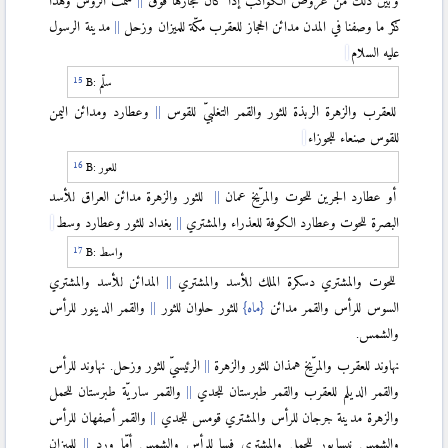
ذكر ما وصفنا في المدن مدائن الحجاز للعقرب مكّة للميزان وزحل
مدينة الرسول
عليه السلام
سلّم
B:
للعقرب والزهرة الربذة للثور والقمر التغلبيّ للقوس
وعطارد ومدائن اليمن
للقوس صنعاء للجوزاء
للعور
B:
أو عطارد الجرين للحوت والمرّيخ عمان
للثور والزهرة مدائن العراق للأسد
البصرة للحوت وعطارد الكوفة للعذراء والمشتري
بغداد للثور وعطارد وسط
واسط
B:
للحوت والمشتري دسكرة الملك للأسد والمشتري
المدائن للأسد والمشتري
السوس للرأس والقمر مدائن
{ماه}
للثور حلوان للثور
والقمر الدينور للرأس
والشمس.
نهاوند للعقرب والمرّيخ همذان للثور والزهرة
الرئيسيّ للثور وزحل. نهاوند للرأس
والقمر الديلم للعقرب والقمر طبرستان للجدي
والقمر ساريّة طبرستان للحمل
والزهرة مدينة جرجان للرأس والمشتري قومس للجدي
والقمر أصفهان للرأس
والشمس نيسابور للحمل والمشتري فسا للرأس والشمس أمّا ورد
للميزان