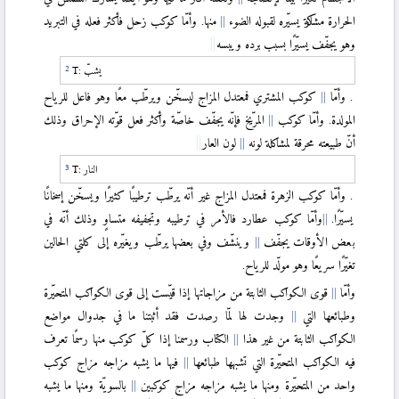
الحرارة مشاركة يسيّره لقبوله الضوء
منها. وأمّا كوكب زحل فأكثر فعله في التبريد
وهو يجفّف يسيّرًا بسبب برده ويبسه
يشبّ
T:
. وأمّا
كوكب المشتري فمعتدل المزاج ليسخّن ویرطّب معًا وهو فاعل للرياح
المولدة. وأمّا كوكب
المرّيخ فإنّه يجفّف خاصّة وأكثر فعل قوّته الإحراق وذلك
أنّ طبيعته محرقة لمشاكلة لونه
لون العار
النار
T:
. وأمّا كوكب الزهرة فمعتدل المزاج غير أنّه يرطّب ترطيبًا كثيرًا ويسخّن إسخانًا
يسيّرًا.
وأمّا كوكب عطارد فالأمر في ترطيبه وتجفيفه متساوٍ وذلك أنّه في
بعض الأوقات يجفّف
وینشّف وفي بعضها یرطّب ويغيّره إلى کلتي الحالين
تغيّرًا سريعًا وهو مولّد للرياح.
وأمّا
قوى الكواكب الثابتة من مزاجاتها إذا قيّست إلى قوى الكواكب المتحیّرة
وطبائعها التي
وجدت لها لمّا رصدت فقد أثبتنا ما في جدوال مواضع
الكواكب الثابتة من غير هذا
الكتاب ورسمنا إذا كلّ كوكب منها رسمًا تعرف
فيه الكواكب المتحیّرة التي تشبهها طبائعها
فيها ما يشبه مزاجه مزاج كوكب
واحد من المتحیّرة ومنها ما یشبه مزاجه مزاج كوكبين
بالسويّة ومنها ما یشبه