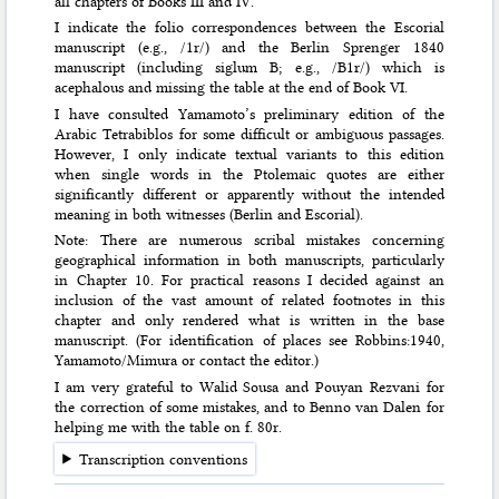
all chapters of Books III and IV.
I indicate the folio correspondences between the Escorial
manuscript (e.g., /1r/) and the Berlin Sprenger 1840
manuscript (including siglum B; e.g., /B1r/) which is
acephalous and missing the table at the end of Book VI.
I have consulted Yamamoto’s preliminary edition of the
Arabic Tetrabiblos for some difficult or ambiguous passages.
However, I only indicate textual variants to this edition
when single words in the Ptolemaic quotes are either
significantly different or apparently without the intended
meaning in both witnesses (Berlin and Escorial).
Note: There are numerous scribal mistakes concerning
geographical information in both manuscripts, particularly
in Chapter 10. For practical reasons I decided against an
inclusion of the vast amount of related footnotes in this
chapter and only rendered what is written in the base
manuscript. (For identification of places see Robbins:1940,
Yamamoto/Mimura or contact the editor.)
I am very grateful to Walid Sousa and Pouyan Rezvani for
the correction of some mistakes, and to Benno van Dalen for
helping me with the table on f. 80r.
Transcription conventions