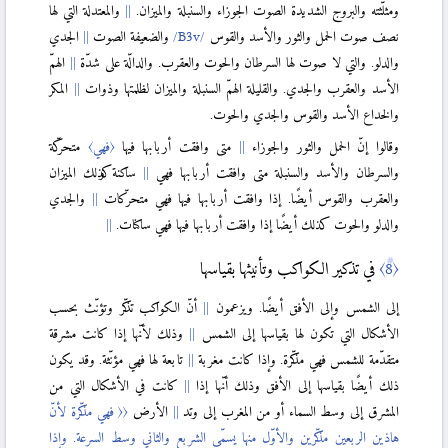
ومثلّثته والبروج الشديدة الصوت الجوزاء والسنبلة والميزان.
والمعتدلة التي لها
نصف صوت الحمل والثور والأسد والقوس
والضعيفة الصوت
الجدي
والدلو. والتي لا صوت لها السرطان والحوت والعقرب. والدالّة على شدّة
الهمّ
الأسد والعقرب والجدي. والقليلة الهمّ السنبلة والميزان لظلمتها وذوات
المكر
والخداع الأسد والقوس والجدي والحوت.
وقالوا إنّ الحمل والثور والجوزاء
متى وافقت أربابها فيها
〈فهي〉
متحرّكة
والسرطان والأسد والسنبلة متى وافقت أربابها فهي
ساكنة وكذلك الميزان
والعقرب والقوس أيضًا. إذا وافقت أربابها فيها فهي متحرّكات
والجدي
والدلو والحوت كذلك أيضًا إذا وافقت أربابها فيها فهي ساكنات.
〈8〉
في تذكير الكواكب وتأنيثها بقياسها
إلى الشمس وإلى الأفق أيضًا. ويزعمون
أنّ الكواكب تذکّر وتؤنّث بحسب
الأشكال التي تكون لها بقياسها إلى الشمس
وذلك لأنّها إذا كانت مشرقة
متقدّمة للشمس فهي مذكّرة. وإذا كانت مغربة
تابعة لها فهي مؤنّثة. وقد يكون
ذلك أيضًا بقياسها إلى الأفق وذلك أنّها إذا
كانت في الأشكال التي من
المشرق إلى وسط السماء أو من المغرب إلى وتد
الأرض
〈
〈 فهي مذكّرة لأنّ
هاذين الربعين مذكّرين والأوّل منها يسمّى الشربع والثاني وسط السرعة. وإذا