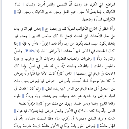
المواضع التي تكون فيها وذلك أنّ الشمس والقمر أمران رئيسان
لسائر
الكواكب فيما يصيّر أنّ سبب جميع الفعل وسبب تدبير الكواكب وسبب قوّة
الكواكب المدبّرة وضعفها.
وأمّا النظر في امتزاج الكواكب المتولّيّة للتدبير بعضها مع
بعض فهو الذي يدلّ
على حال الأحداث التي تحدث فزحل إذا كان صاحب التدبير
وحده فهو
بالجملة يكون سبب فساد يكون عن برد. وأمّا فعله الجزئيّ الخاصّ به فإنّه
إذا
كان الحادث في الناس فهو أحداث الأمراض الطويلة
والسلّ
والذوبان وتأذ
برطوبات وانصباب الفضول وحمايات الربع والهرب والحيرة
والحبس والحزن
والخوف والموت سيّما لمن قد طعن في السنّ. وإذا كان
الحادث في البهائم التي يستعملها
الناس كثيرًا كانت الآفة فيها قلّتها وأنّه يعرض
لمّا كان منها موجودًا فساد أجسامها وأمراض
تعرض فيها فيعرض بسبب ذلك
لمن استعمل أكل هذه البهائم من الناس شبيه بهذه العلل.
وإن كان الحادث في
الهواء عرض برد شديد هع جمد وضباب وحر يحدث وباء وردأة
الهواء
وكثافة الغيوم وظلمة ودمق مفسد ويتولد من ذلك هوام كثيرة مؤذيّة لطبيعة
الناس. وأمّا إذا كانت الدلالة في الأنهار والبحار عرض فيما يشتركان فيه هواء
شات وغرق السفن وصعوبة في ركوب الماء وقلّة السمك وفساده. وأمّا في
الجار خاصّة
فيعرض الجزر والمدّ وأمّا في الأنهار خاصّة فزيادة مفرطة وردأة