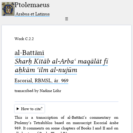
Ptolemaeus
Arabus et Latinus
☰
Work C.2.2
al-Battānī
Sharḥ Kitāb al-Arbaʿ maqālāt fī
aḥkām ʿilm al-nujūm
Escorial, RBMSL, ár. 969
transcribed by Nadine Löhr
How to cite?
This is a transcription of al-Battānī’s commentary on
Ptolemy’s Tetrabiblos based on manuscript Escorial árabe
969. It comments on some chapters of Books I and II and on