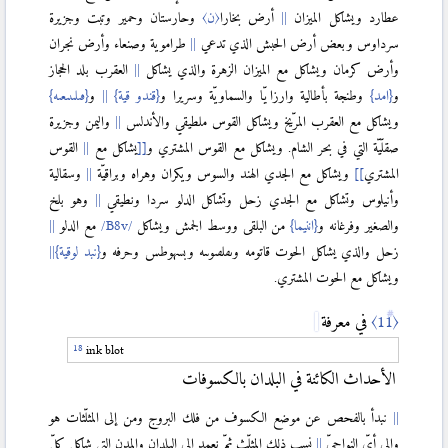
عطارد ويشاكل الميزان
أرض بخارا
〈ن〉
وحارستان وحمير وتبت وجزيرة
سرداوس وبعض أرض الحبش الذي تدعي
طراموية وصنعاء وأرض نجران
وأرض كرمان ويشاكل مع الميزان الزهرة والذي يشاكل
العقرب بلد الحجاز
و
{امد}
وطنجة بأطالية وارزايّا والسماويّة وسريرا و
{قندو قية}
و
{ٯىلىىىعىه}
ويشاكل مع العقرب المرّيخ ويشاكل القوس ملطيقي والأندلس
واليمن وجزيرة
صقلّيّة التي في بحر الشام. ويشاكل مع القوس المشتري و
]
]
يشاكل مع
القوس
المشتري
[
[
ويشاكل مع الجدي الهند والسوس ويكران وهراه وبراقيّة
وسقالية
وأنيلوس وتشاكل مع الجدي زحل وتشاكل الدلو سردا ونطيقي
وهو بلخ
والصغير وفرغانه و
{اننيما}
من البلقى ووسط الجمش ويشاكل
مع الدلو
زحل والذي يشاكل الحوت قاتومه وىٯلٯىوىىه وبسهوطس وحرفه و
{نبد لوقية}
ويشاكل مع الحوت المشتري.
〈11〉
في معرفة
ink blot
الأحداث الكائنة في البلدان بالكسوفات
نبدأ بالفحص عن موضع الكسوف من فلك البروج ومن إلى المثلّثات هو
والي أيّ النواحيّ
نسب ذلك المثلّث ثمّ نعمد إلى البلدان والمدن التي شاكل كلّ