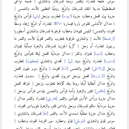
سوس طنجة للعذراء وللقمر روحا للسرطان والمشتري
قسمه نواحيّ
قسطنطينيّة مدينة الملك للسرطان والمرّيخ روميّة العظمى للأسد والشمس
جزيرة يول للحمل وعطارد جزيرة
{ابيرسا}
للعقرب وزحل
{باي}
للرأس والمرّيخ
مدائن الأندلس للقوس باريا قيساريا
للعذراء أو المرّيخ إيحاء وسطًا
للحوت والشمس
البليس لليومان وعطارد قرطوبة للسرطان والمشتري أسطوريا
{ارغسطا}
للأسد
والمشتري طرقونة للعقرب والقمر قلوبيّا للأسد والقمر ما
رينيون للعذراء أو زحل
كريبًا الجزيرة للسرطان والزهرة مسأليّة للميزان
وعطارد
{ىاىوىىا}
للميزان والمقر
مدائن جرمانيّة للحمل لوقة للتوأمين والمرّيخ
{دىاورىا}
للعذراء والمرّيخ سهند
[
ر
]
للجدي والمشتري
{بعطليون}
للعقرب
وزحل
{إزالاطى}
للحمل والشمس
{اىاىا}
للحوت
والمرّيخ سوبر طيون للحمل
والمرّيخ
{لابارزطا}
للحمل وزحل سمريون للجدي والمرّيخ
سندون للعذراء
والمرّيخ مدائن أنطالية أوّلها رومة وقد ذكرناها للعقرب وزحل
طراقه للحمل
والمرّيخ
{ماقلس}
للثور والزهرة رأىسا للرأس والشمس بليدس للرأس وزحل
مدائن جزيرة ورأس الأدنى للتوأمين والقمر
{هاريني}
للعذراء والقمر مدائن
جزيرة سردانيّة سالقو للسرطان وزحل واداس للثور والزهرة طورواس للحوت.
والمرّيخ مدائن جزيرة صقلّيّة ىسىىدي الأسد والقمر
{اعا}
للسرطان والمشتري
سوس للدلو والمشتري
{طرىىقي}
للدلو وعطارد سور اقريسا للحوت وعطارد
قطاي للعقرب والمشتري باجور للجدي وزحل أسوس للثور وزحل لاوس