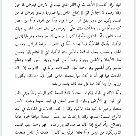
المياه وإذا كانت
الأحداث في الثمار الذي تنبت في الأرض فيعرض لها عوز
وقلّة وفساد لا سيّما في التي
يحتاج الناس إليها ضرورة والذي يعرض لها من
الفساد يكون من دود البقل أو
من الجراد وأمّا من الغرق وأمّا من امطار
كثيرة وأمّا من برد وما أشبه ذلك حتّى
يعرض من ذلك احيانًا الجدب فيهلك
بسببه الناس
.
وأمّا المشتري فإنّه إذا كان
صاحب التدبير وحده وهو بالجملة ينمى
الأشياء وأفعاله الخاصّيّة فيما يحدث أمّا في الناس
فرفعة المراتب وحسب
الحال والخصب وحال السلامة والأمن ونمو الأشياء التي
تحتاج إليها وحسن
حال الأبدان والأنفس وجوائز وعطايًّا من الملوك وتزيد
أمور الملوك وعظم
شأنهم وكبر أنفسهم وهو بالجملة سبب السعادات. وأمّا في
الدوابّ إن كان
الحادث فيها فهو أن ما كان منها يستعمله الناس كثيرًا فإنّه
يكثير
ويزيد حرًّا وما كان منها على ضدّ ذلك يفسد ويهلك.
وأمّا دلالته في الهواء فيكون
معتدلًا فاعلًا للصحة كثير الرياح رطبًا وينمي الثمار
التي تنبت في الأرض ويكون
مسير السفن في البحر سليمًا ومدود الأنهار
معتدلة وجميع ما أشبه هذه الأشياء وكلّما
كانت الدلالة في الحادث في أحد
الأنواع المسماة أصلحها وكان ما يحدث منه حسنًا
معتدلًا موافقًا محمودًا عائدًا
بالصلاح
.
وأمّا المرّيخ إذا كان صاحب التدبير وحده
فهو بالجملة سبب الفساد
الذي يكون من اليبس وأمّا فعالة الجزئيّة إن كان
الحادث في الناس فتحدث