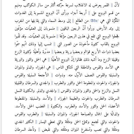
لأنّ
القمر يعرض له الانقلاب لسرعة حركته أكثر من سائر الكواكب ومنهم
من قسم البروج على
أربعة أجزاء ورأى أنّ البروج المنسوبة إلى الغدوات
المذكّرة التي هي
من الطالع
إلى وسط السماء والتي يقابلها من المغرب
إلى وتد الأرض ورأوا أنّ الربعين الباقيين
منسوبان إلى العشیّات مؤنّثين
فجعلوا البروج التي تقع في هذين الربعين مؤنّثة
منسوبة إلى العشیّات. وقد لقّبوا
البروج بالقاب كثيرة مأخوذة من الصور التي
تنسب إليها وذلك انّهم سمّوا
بعضها ذوات الأربع قوائم وبعضها بريئة وبعضها
مدبّرة وأهليّة وكثيرة الزرع
وقليلة الزرع وما أشبه ذلك فقالوا إنّ البروج الأهليّة
هي الحمل والثور والبريئة
هي الأسد والقوس والناطقة التي تشاكل الناس
هي الجوزاء والدلو والميزان
والسنبلة والقوس النصف الأوّل منه. وذوات
الأجنحة السنبلة والقوس
والجوزاء والحوت والمعقومة الحمل والثور والعقرب
والجدي والسرطان والقليلة
النسل والزرع والحمل والثور والميزان والقوس
والجدي والدلو. والكثيرة النسل
السرطان والعقرب والحوت والعقيمة الجوزاء
والأسد والسنبلة. والمقطوعة
الأعضاء الحمل والثور والأسد والعقرب. والكثيرة
الغضب الحمل والأسد.
والدالّة على الجمال والصباحة الجوزاء والميزان والسنبلة
والعقرب والقوس
والحوت والتي تجتمع وتمتلئ الحمل ومثلّثة والتي تعطي اليسار
الكثير الجدي
ومثلّثة والتي تصب وتستفرغ الميزان ومثلّثته والتي نقبض
وتأخذ السرطان