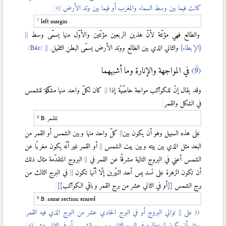
كانت فيما بين وسط السماء والمغرب أو فيما بين وتد الأرض 〉
〉
left margin
والطالع فهي مؤنّثة لأنّ هذين الربعين مؤنّثين والأوّل منها يسمّى وسط
{الإبطاء}
والثاني الذي بين الطالع ووتد الأرض يسمّى البطن الثقيل.
〈9〉
في المواجهة والإنارة وما أشبههما
وقد يقال إنّ للكواكب مواجة خاصّيّة إذا
كان لكلّ واحد منها مشاركة للشمس
في الشكل والقمر
للقمر
B:
على هذه السبيل وهو أن يكون بين
كلّ واحد منها وبين الشمس أو القمر من
البعد مثل الذي بين بيته وبين بيت الشمس
أو القمر غير أنّه يكون مغربًا عن
الشمس أعني في البروج التالية مشرقًا عن القمر في
البروج المتقدّمة مثال ذلك
أن تكون الزهرة على تسد يس أحد النيّرين إلّا أنّها تكون
في البرج الثالث من
برج الشمس
[
[
أو في الثاني عشر من برج القمر وباقي الكواكب
]
]
B: same section erased
〈
〈 على
توالي البروج أو في البرج الحادي عشر من البرج الذي فيه القمر.
ومثل أن يكون
عطارد في البرج الثاني من برج الشمس أو في الثاني عشر 〉
〉