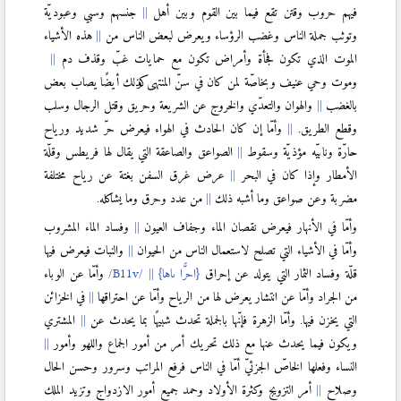
فيهم حروب وقتن تقع فيما بين القوم وبين أهل
جنسهم وسبي وعبوديّة
وتوثب جملة الناس وغضب الرؤساء ويعرض لبعض الناس من
هذه الأشياء
الموت الذي تكون فجأة وأمراض تكون مع حمايات غبّ وقذف دم
وموت وحي عنيف وبخاصّة لمن كان في سنّ المنتهى وكذلك أيضًا يصاب بعض
بالغضب
والهوان والتعدّي والخروج عن الشريعة وحريق وقتل الرجال وسلب
وقطع الطريق.
وأمّا إن كان الحادث في الهواء فيعرض حرّ شديد ورياح
حارّة ونابيّه مؤذيّة وسقوط
الصواعق والصاعقة التي يقال لها فريطس وقلّة
الأمطار وإذا كان في البحر
عرض غرق السفن بغتة عن رياح مختلفة
مضربة وعن صواعق وما أشبه ذلك
من عدد وحرق وما يشاكله.
وأمّا في الأنهار فيعرض نقصان الماء وجفاف العيون
وفساد الماء المشروب
وأمّا في الأشياء التي تصلح لاستعمال الناس من الحيوان
والنبات فيعرض فيها
قلّة وفساد الثمار التي يتولد عن إحراق
{احرًّا ىاها}
وأمّا عن الوباء
من الجراد وأمّا عن انتشار يعرض لها من الرياح وأمّا عن احتراقها
في الخزائن
التي يخزن فيها. وأمّا الزهرة فإنّها بالجملة تحدث شبيهًا بما يحدث عن
المشتري
ويكون فيما يحدث عنها مع ذلك تحريك أمر من أمور الجماع واللهو وأمور
النساء وفعلها الخاصّ الجزئيّ أمّا في الناس فرفع المراتب وسرور وحسن الحال
وصلاح
أمر التزويج وكثرة الأولاد وحمد جميع أمور الازدواج وتزيد الملك