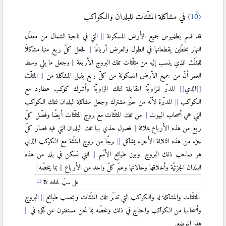
〈10〉
في مشاكلة المثلّثات للبلدان والكواكب
قد قسم بطلميوس جميع الأرض المسكونة
التي في ناحية الشمال من معدّل
النهار بخطّين يقطعانها في الطول والعرض أرباعًا
فجعل كلّ ربع منها مشاكلًا
للمثلّث الذي ينسب إليه من مثلّثات تلك البروج الأربعة
وجعل ما يلي وسط
العمر أنّ من جميع الأرض المسكونة من كلّ ربع يقبل المشاكلة من
المثلّث
[
[
الذي
]
]
المدبّر للزاويّة المقابلة لتلك الزاويّة وأشرك كوكب عطارد مع
الكواكب
المدبّرة لأنّه من حيّز مشترك وجعل مشاكلة البلدان لتلك الكواكب
التي هي أصحاب البيوت
من تلك المثلّثات مع بروج المثلّثات أيضًا وفصّل كلّ
ربع من هذه الأرباع بثلاثة
فصول حذي بها تلك البلدان التي فيه فصار كلّ
جزء من هذه الثلاثة الأجزاء يشاكل
برجًا من بروج المثلّثة مع الكوكب الذي
هو صاحب ذلك البروج. وبين طبائع الأمّم
التي تسكن في بلد من هذه
البلدان الجزئيّة وأخلاقها وحالاتها وعمّ كلّ واحد من الأرباع
بما يخصّه
على سبّ
B: add.
المثلّثات والمشاكلة له والكواكب التي تدبّر تلك المثلّثات وبحسب طبائع
البروج
وأصحابها من الكواكب واحتاج في ذلك ولخصّه بما نحن مستغنون عن ذكره في
هذا الموضع.