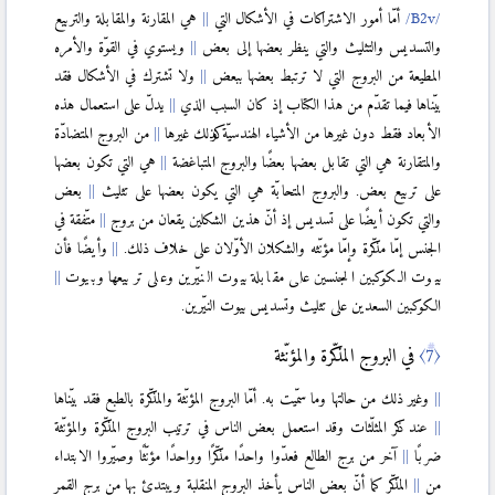
أمّا أمور الاشتراكات في الأشكال التي
هي المقارنة والمقابلة والتربيع
والتسديس والتثليث والتي ينظر بعضها إلى بعض
ويستوي في القوّة والأمره
المطيعة من البروج التي لا ترتبط بعضها ببعض
ولا تشترك في الأشكال فقد
بيّناها فيما تقدّم من هذا الكتاب إذ كان السبب الذي
يدلّ على استعمال هذه
الأبعاد فقط دون غيرها من الأشياء الهندسيّة وكذلك غيرها
من البروج المتضادّة
والمتقارنة هي التي تقابل بعضها بعضًا والبروج المتباغضة
هي التي تكون بعضها
على تربيع بعض. والبروج المتحابّة هي التي يكون بعضها على تثليث
بعض
والتي تكون أيضًا على تسديس إذ أنّ هذين الشكلين يقعان من بروج
متّفقة في
الجنس إمّا مذكّرة وإمّا مؤنّثه والشكلان الأوّلان على خلاف ذلك.
وأيضًا فأن
بيوت الكوكبين الجنسين على مقابلة بيوت النيّرين وعلى تربيعها وبيوت
الكوكبين السعدين على تثليث وتسديس بيوت النيّرين.
〈7〉
في البروج المذكّرة والمؤنّثة
وغير ذلك من حالتها وما سمّيت به. أمّا البروج المؤنّثة والمذكّرة بالطبع فقد بيّناها
عند ذكر المثلّثات وقد استعمل بعض الناس في ترتيب البروج المذكّرة والمؤنّثة
ضربًا
آخر من برج الطالع فعدّوا واحدًا مذكّرًا وواحدًا مؤنّثًا وصیّروا الابتداء
من
المذكّر كما أنّ بعض الناس يأخذ البروج المنقلبة ويبتدئ بها من برج القمر