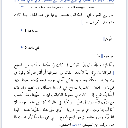
in the main text and again in the left margin
[
erased
]
من برج القمر وباقي
الكواكب فتحسب بيوتها على هذه الحال. فإذا كانت
هذه حال الكواكب عند
أحد
B: add.
النيّرين
فهي
B: add.
مواجهة
لها.
وأمّا الإنارة فإنّه يقال إنّ الكواكب إذا كانت في حيّزها وما أشبهه من المواضع
الموافقة لها. وإذا تهیّأ لأحدها حظان من حظوظها أو أكثر مثل أن يكون في
بيته وشرفه
ومثلّثة وحده وما يشاكل أنّه في موضع فرحة وكرامته وحينئذ تزيد
قوبتها في أفعالها
المتشابهة للبروج التي هي لها ومشاكلتها في الطبع وقد يقال
أيضًا إنّها تفرح إذا
كانت في حظوظ الكواكب التي من حيّزها وهذا أضعف
من الأوّل لأنّه دونها في القوّة
ولكنّها على حال تشاركها على هذه الجهة مشاركة
كما أنّها إذا وجهت في مواضع غريبة
أو في حيّز مخالف لحيّزها تضعف قوّتها
الخاصّيّة ونضير مخالفة مزاجها لمزاج البروج
التي هي فيها سببًا لأن يحدث لها
فعل مرکّب من الطبيعتين
المختلفتين.