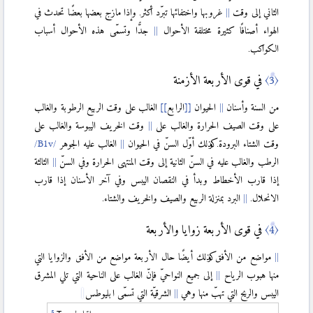
الثاني إلى وقت
غروبها واختفائها تبرّد أكثر. وإذا مازج بعضها بعضًا تحدث في
الهواء أصنافًا كثيرة مختلفة الأحوال
جدًّا وتسمّى هذه الأحوال أسباب
الكواكب.
〈3〉
في قوى الأربعة الأزمنة
من السنة وأسنان
الحيوان
[
[
الرابع
]
]
الغالب على وقت الربيع الرطوبة والغالب
على وقت الصيف الحرارة والغالب على
وقت الخريف اليبوسة والغالب على
وقت الشتاء البرودة. وكذلك أوّل السنّ في الحيوان
الغالب عليه الجوهر
الرطب والغالب عليه في السنّ الثانية إلى وقت المنتهى الحرارة وفي السنّ
الثالثة
إذا قارب الأخطاط وبدأ في النقصان اليبس وفي آخر الأسنان إذا قارب
الانحلال.
البرد بمنزلة الربيع والصيف والخريف والشتاء.
〈4〉
في قوى الأربعة زوايا والأربعة
مواضع من الأفق وكذلك أيضًا حال الأربعة مواضع من الأفق والزوايا التي
منها هبوب الرياح
إلى جميع النواحيّ فإنّ الغالب على الناحية التي تلي المشرق
اليبس والريح التي تهبّ منها وهي
الشرقيّة التي تسمّى ابليوطس