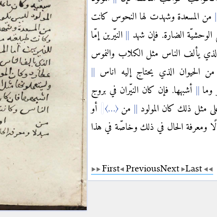
من المسعدة وشهدت لها النحوس كانت
 الوحشيّة الضارة. فإن شهد
النيّرين إمّا
ذي يألف الناس مثل الكلاب والنموس
من الحيوان الذي يحتاج إليه اناس
ز وما
أشبهها. فإن كان النيّران في بروج
لى مثل ذلك كان المولود
من
〈
…
〉
أو
لًا ومعرفة الحال في ذلك وخاصّة في هذا
First
Previous
Next
Last