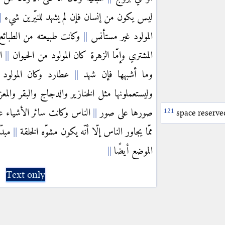
ليس يكون من إنسان فإن لم يشهد للنيّرين شيء
المولود غير مستأنس
وكانت طبيعته من الطبائع
المشتري وإمّا الزهرة كان المولود من الحيوان
ال
وما أشبهها فإن شهد
عطارد وكان المولود 
وليستعملونها مثل الخنازير والدجاج والبقر والمع
صورها على صور
الناس وكانت سائر الأشياء ع
space reserved
ممّا يجاور الناس إلّا أنّه يكون مشوّه الخلقة
مبدّ
الموضع أيضًا
Text only