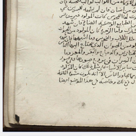
blank space (so that a search ends
at word boundaries).
Publications
Conference
Arabic Works
Arabic Manuscripts
Latin Works
Latin Manuscripts
Latin Early Prints
Images
Texts
beta
Glossary
Resources