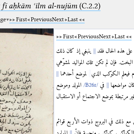
 fī aḥkām ʿilm al-nujūm
(C.2.2)
age
First
Previous
Next
Last
First
Previous
Next
Last
 على هذه الحال فقد
ينبغي إذ كان ذلك
لبخت. فإن لم تكن تلك المواليد لمشوّهي
م فيعلم الكوكب الذي
لموضع أحدهما
كان مواضعها
في
المولد وموضع
ر مرتبطة بموضع الاجتماع أو الاستقبال
ن مع ذلك في البروج ذوات الأربع قوائم
ن الكواكب كواكب منحسة فإنّ
المولود