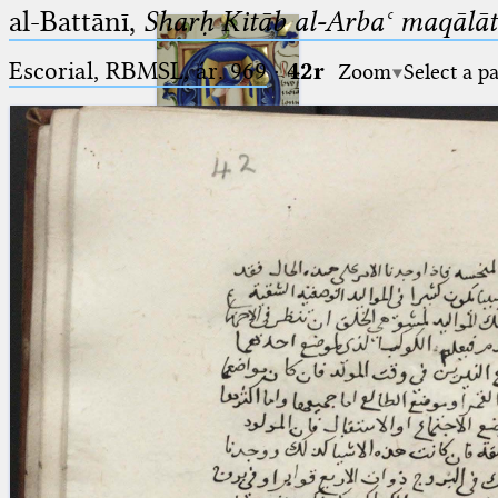
al-Battānī,
Sharḥ Kitāb al-Arbaʿ maqālāt
Escorial, RBMSL, ár. 969
·
42r
Zoom
Select a p
Ptolemaeus
Arabus et Latinus
🔎︎
_
(the underscore) is the placeholder
Start
for exactly one character.
%
(the percent sign) is the
Project
placeholder for no, one or more
Team
than one character.
%%
(two percent signs) is the
News
placeholder for no, one or more
than one character, but not for
Jobs