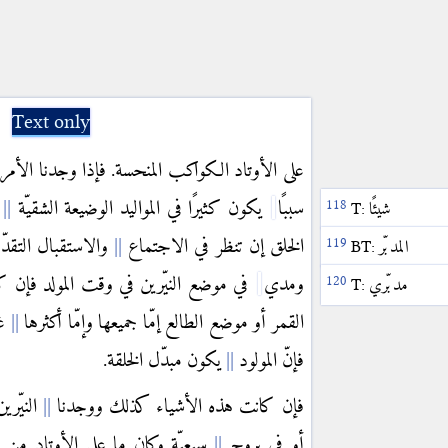
Text only
على الأوتاد الكواكب المنحسة. فإذا وجدنا الأمر
سببًا
يكون كثيرًا في المواليد الوضيعة الشقيّة
ا
شيئًا
T:
الخلق إن تنظر في الاجتماع
والاستقبال التقدّ
المدبّر
BT:
ومدي
في موضع النيّرين في وقت المولد فإن 
مدبّري
T:
القمر أو موضع الطالع إمّا جميعها وإمّا أكثرها
غي
فإنّ المولود
يكون مبدّل الخلقة.
فإن كانت هذه الأشياء كذلك ووجدنا
النيّري
أو في بروج
سبعيّة وكان ما على الأوتاد م