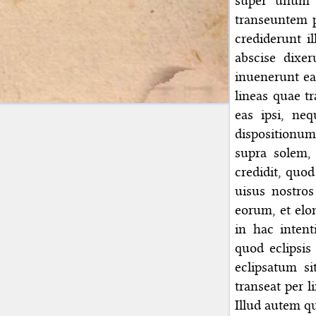
super unum i
transeuntem p
crediderunt il
abscise dixer
inuenerunt ea
lineas quae t
eas ipsi, neq
dispositionum
supra solem,
credidit, quo
uisus nostros
eorum, et elo
in hac intent
quod eclipsis
eclipsatum s
transeat per 
Illud autem q