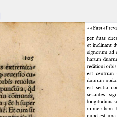
First
Prev
per duas cir
et inclinant
signorum ad s
harum duarum 
reditioni orbi
est centrum 
duorum nodoru
est sectio c
secantes si
longitudinis 
in meridiem. 
quod est una d