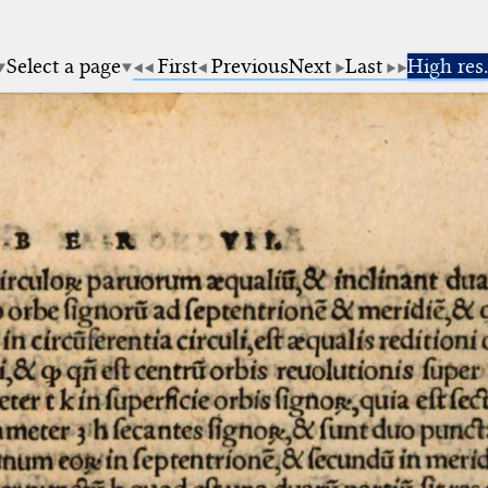
Select a page
First
Previous
Next
Last
High res.