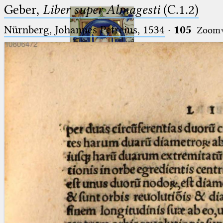
Geber,
Liber super Almagesti
(C.1.2)
Nürnberg, Johannes Petreius, 1534
·
105
Zoom
Ptolemaeus
Arabus et Latinus
🔎︎
_
(the underscore) is the placeholder
Start
for exactly one character.
%
(the percent sign) is the
Project
placeholder for no, one or more
Team
than one character.
%%
(two percent signs) is the
News
placeholder for no, one or more
than one character, but not for
Jobs