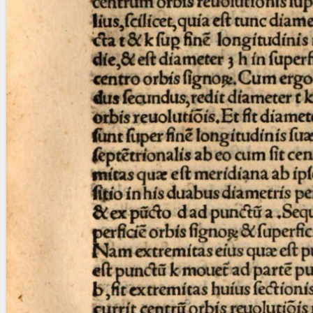
blank space (so that a search ends
at word boundaries).
Publications
Conference
Arabic Works
Arabic Manuscripts
Latin Works
Latin Manuscripts
Latin Early Prints
Images
Texts
beta
Glossary
Resources