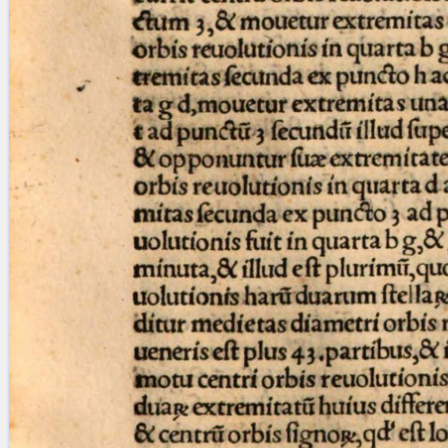
Licenses
·
FAQ
·
Contact
·
Impressum
·
Privacy
· 2013
Print 🖨