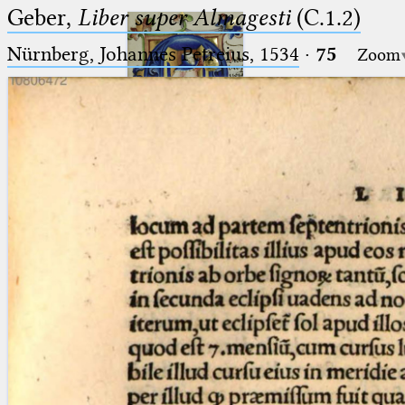
Geber,
Liber super Almagesti
(C.1.2)
Nürnberg, Johannes Petreius, 1534
·
75
Zoom
Ptolemaeus
Arabus et Latinus
🔎︎
_
(the underscore) is the placeholder
Start
for exactly one character.
%
(the percent sign) is the
Project
placeholder for no, one or more
Team
than one character.
%%
(two percent signs) is the
News
placeholder for no, one or more
than one character, but not for
Jobs