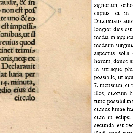
signorum, scili
capitis, et i
Diuersitatis aut
longior dies es
media in applica
medium uirgini
aspectus soli
horum, donec si
in utrisque plu
possibile, ut ap
7. mensium, et 
illos, quorum h
tunc possibilita
cursus lunae fue
cum in eclipsi
secunda est re