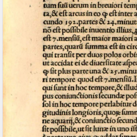
blank space (so that a search ends
at word boundaries).
Publications
Conference
Arabic Works
Arabic Manuscripts
Latin Works
Latin Manuscripts
Latin Early Prints
Images
Texts
beta
Glossary
Resources