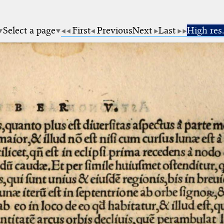
Select a page
First
Previous
Next
Last
High res.