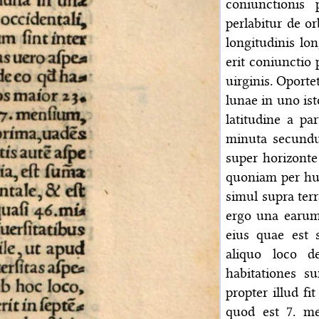
coniunctionis
perlabitur de o
longitudinis lo
erit coniunctio 
uirginis. Oporte
lunae in uno ist
latitudine a p
minuta secundu
super horizonte 
quoniam per hu
simul supra ter
ergo una earum 
eius quae est s
aliquo loco 
habitationes s
propter illud fi
quod est 7. m