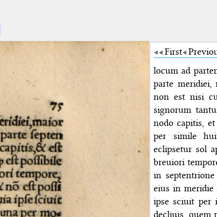
First
Previo
locum ad partem
parte meridiei, 
non est nisi c
signorum tantum
nodo capitis, e
per simile hui
eclipsetur sol a
breuiori tempor
in septentrione
eius in meridie 
ipse sciuit per
decliuis, quem