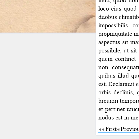
illud, quod non
loco eius quod 
duobus climatibu
impossibilis c
propinquitate in
aspectus sit ma
possibile, ut si
quem continet t
non consequatu
quibus illud qu
est. Declarauit 
orbis decliui
breuiori tempore
et pertinet uni
nodus est in me
First
Previo