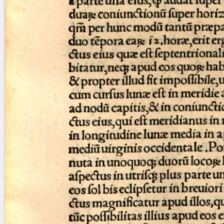
Licenses
·
FAQ
·
Contact
·
Impressum
·
Privacy
· 2013
Print 🖨