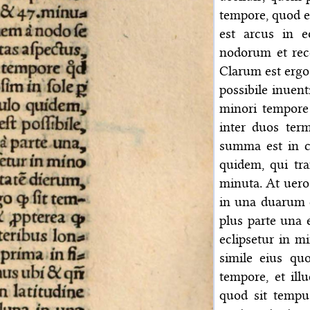
tempore, quod es
est arcus in 
nodorum et rec
Clarum est ergo
possibile inuent
minori tempore
inter duos ter
summa est in ci
quidem, qui tra
minuta. At uero 
in una duarum c
plus parte una e
eclipsetur in m
simile eius qu
tempore, et ill
quod sit tempu