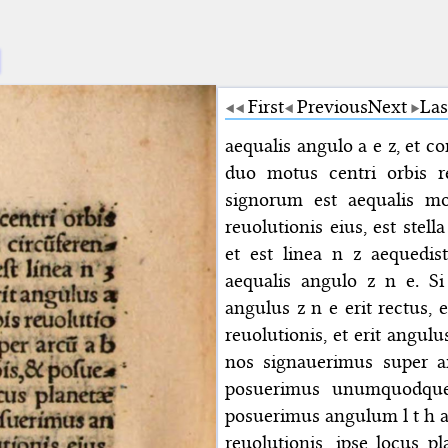
First
Previous
Next
Las
aequalis angulo a e z, et c
duo motus centri orbis r
signorum est aequalis mo
reuolutionis eius, est stel
et est linea n z aequedis
aequalis angulo z n e. Si
angulus z n e erit rectus, 
reuolutionis, et erit angulu
nos signauerimus super a
posuerimus unumquodque 
posuerimus angulum l t h a
reuolutionis, ipse locus p