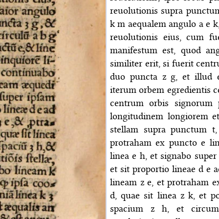
reuolutionis supra punctum
k m aequalem angulo a e k,
reuolutionis eius, cum f
manifestum est, quod ang
similiter erit, si fuerit cen
duo puncta z g, et illud
iterum orbem egredientis cen
centrum orbis signorum 
longitudinem longiorem e
stellam supra punctum t,
protraham ex puncto e lin
linea e h, et signabo supe
et sit proportio lineae d e 
lineam z e, et protraham e
d, quae sit linea z k, e
spacium z h, et circum