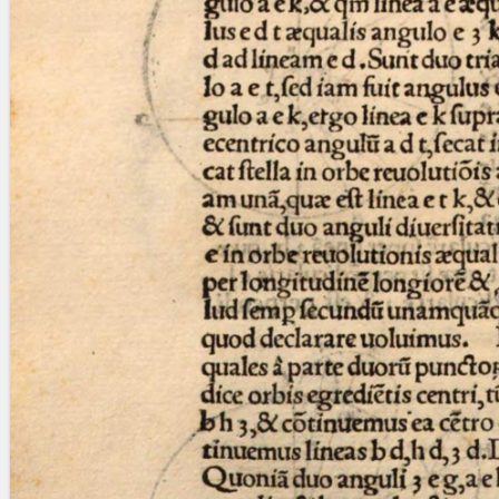
Licenses
·
FAQ
·
Contact
·
Impressum
·
Privacy
· 2013
Print 🖨