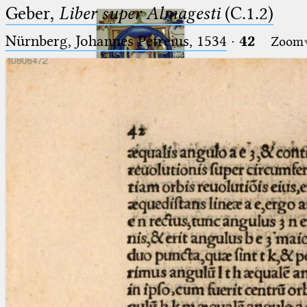
Geber,
Liber super Almagesti
(C.1.2)
Nürnberg, Johannes Petreius, 1534
·
42
Zoom
Ptolemaeus
Arabus et Latinus
🔎︎
_
(the underscore) is the placeholder
Start
for exactly one character.
%
(the percent sign) is the
Project
placeholder for no, one or more
Team
than one character.
%%
(two percent signs) is the
News
placeholder for no, one or more
than one character, but not for
Jobs