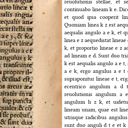
reuolutionis stellae, et
continuabo lineam k e. Dic
et quod ipsa cooperit li
Quoniam linea k z est aeque
aequalis angulo a e k, et q
linea e z aequedistat lineae 
k, et proportio lineae e z a
ad lineam e d. Sunt duo tria
k est aequalis angulo a e t,
a e k, ergo angulus a e t 
supraponitur lineae e t, er
ecentrico angulum a d t
reuolutionis angulum a e 
angulum h z k, et uidet
lineam unam, quae est linea 
utrisque radicibus angulus 
sunt duo anguli d t e et k 