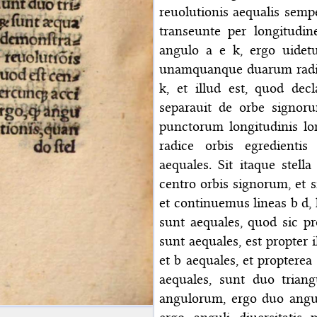
reuolutionis aequalis sempe
transeunte per longitudin
angulo a e k, ergo uidet
unamquanque duarum radic
k, et illud est, quod dec
separauit de orbe signor
punctorum longitudinis lon
radice orbis egredientis
aequales. Sit itaque stel
centro orbis signorum, et si
et continuemus lineas b d, h
sunt aequales, quod sic p
sunt aequales, est propter i
et b aequales, et propterea
aequales, sunt duo trian
angulorum, ergo duo angu