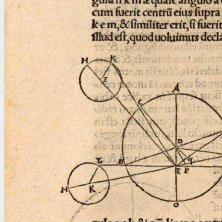
blank space (so that a search ends
at word boundaries).
Publications
Conference
Arabic Works
Arabic Manuscripts
Latin Works
Latin Manuscripts
Latin Early Prints
Images
Texts
beta
Glossary
Resources