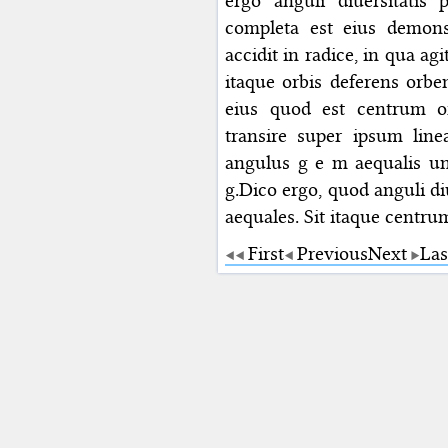
ergo anguli diuersitatis
completa est eius demons
accidit in radice, in qua a
itaque orbis deferens orbe
eius quod est centrum o
transire super ipsum line
angulus g e m aequalis u
g.Dico ergo, quod anguli d
aequales. Sit itaque centru
First
Previous
Next
Las