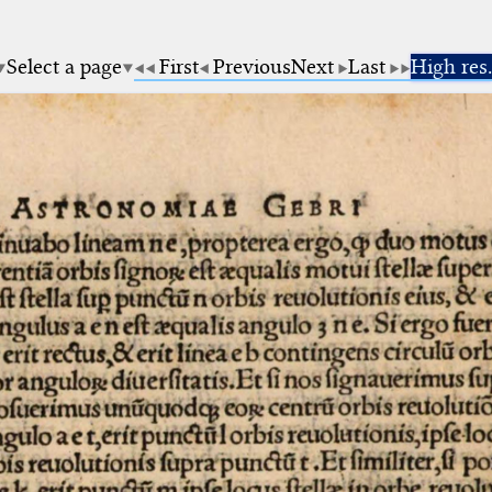
Select a page
First
Previous
Next
Last
High res.