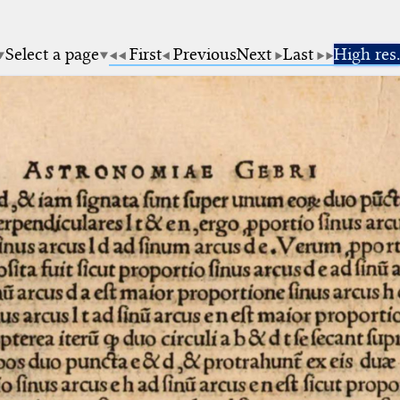
Select a page
First
Previous
Next
Last
High res.