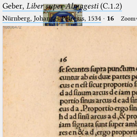
Geber,
Liber super Almagesti
(C.1.2)
Nürnberg, Johannes Petreius, 1534
·
16
Zoom
Ptolemaeus
Arabus et Latinus
🔎︎
_
(the underscore) is the placeholder
Start
for exactly one character.
%
(the percent sign) is the
Project
placeholder for no, one or more
Team
than one character.
%%
(two percent signs) is the
News
placeholder for no, one or more
than one character, but not for
Jobs