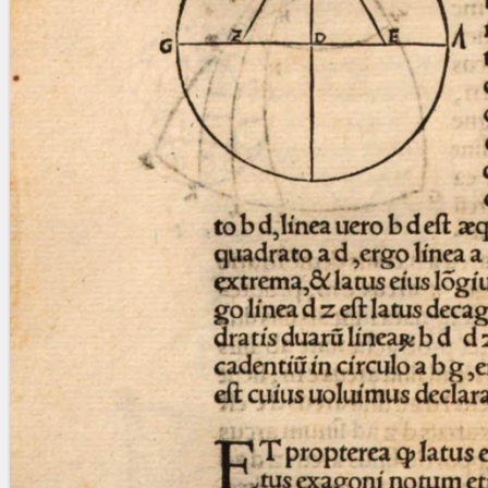
Licenses
·
FAQ
·
Contact
·
Impressum
·
Privacy
· 2013
Print 🖨