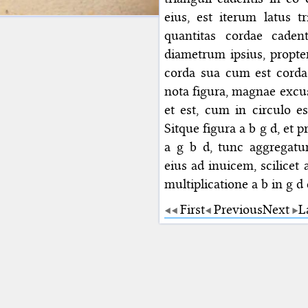
eius, est iterum latus t
quantitas cordae cadent
diametrum ipsius, propt
corda sua cum est corda
nota figura, magnae excus
et est, cum in circulo es
Sitque figura a b g d, et 
a g b d, tunc aggregatu
eius ad inuicem, scilicet
multiplicatione a b in g d
First
Previous
Next
L