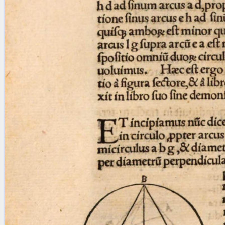
blank space (so that a search ends
at word boundaries).
Publications
Conference
Arabic Works
Arabic Manuscripts
Latin Works
Latin Manuscripts
Latin Early Prints
Images
Texts
beta
Glossary
Resources