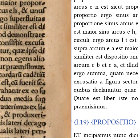
arcus e n est sicut prop
proportio ergo sinus 
proportione sinus arcus e
est maior sinu arcus e h
circuli, ergo arcus l t es
supra arcum e a est maior
similiter est dispositio
arcum e b et e a, et ill
ergo summa, quam neces
excusatio a figura sector
quibus declarantur, quae 
Quare est liber iste n
praemisimus.
〈I.19〉
〈PROPOSITIO〉
ET incipiamus nunc dice