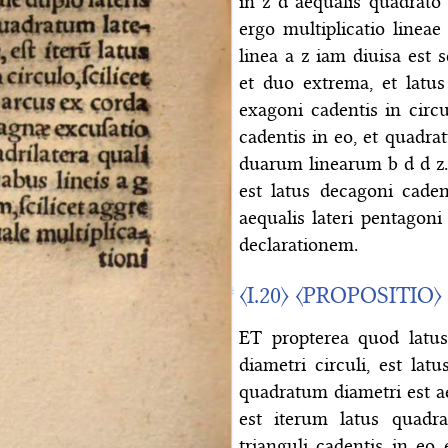
in z d aequalis quadrato 
ergo multiplicatio lineae
linea a z iam diuisa e
et duo extrema, et latus
exagoni cadentis in circu
cadentis in eo, et quadra
duarum linearum b d d z. 
est latus decagoni caden
aequalis lateri pentagoni
declarationem.
〈I.20〉
〈PROPOSITIO〉
ET propterea quod latus
diametri circuli, est la
quadratum diametri est ae
est iterum latus quadr
trianguli cadentis in eo