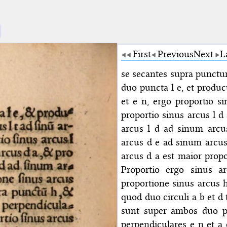
First
Previous
Next
L
se secantes supra punctu
duo puncta l e, et produc
et e n, ergo proportio s
proportio sinus arcus l 
arcus l d ad sinum arcus
arcus d e ad sinum arcus
arcus d a est maior prop
Proportio ergo sinus 
proportione sinus arcus 
quod duo circuli a b et d
sunt super ambos duo pu
perpendiculares e n et a