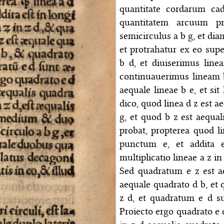
quantitate cordarum ca
quantitatem arcuum pr
semicirculus a b g, et di
et protrahatur ex eo supe
b d, et diuiserimus lin
continuauerimus lineam b
aequale lineae b e, et si
dico, quod linea d z est ae
g, et quod b z est aequal
probat, propterea quod l
punctum e, et addita e
multiplicatio lineae a z i
Sed quadratum e z est a
aequale quadrato d b, et q
z d, et quadratum e d su
Proiecto ergo quadrato e 