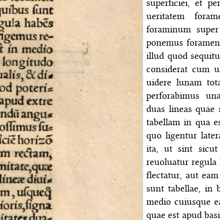
superficiei, et 
ueritatem for
foraminum super 
ponemus foramen 
illud quod sequit
considerat cum 
uidere lunam tot
perforabimus un
duas lineas quae
tabellam in qua e
quo ligentur late
ita, ut sint sicu
reuoluatur regula 
flectatur, aut ea
sunt tabellae, in
medio cuiusque e
quae est apud basi