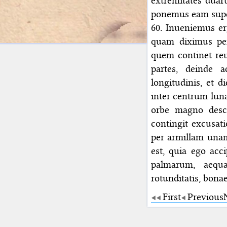
extremitates duar
ponemus eam super
60. Inueniemus er
quam diximus per 
quem continet reuo
partes, deinde 
longitudinis, et d
inter centrum luna
orbe magno descr
contingit excusat
per armillam unam
est, quia ego acc
palmarum, aequal
rotunditatis, bonae
First
Previous