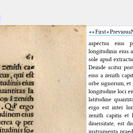
First
Previous
aspectus eius p
longitudinis eius a
sole apud extracti
Deinde scitur pos
eius a zenith capi
orbe signorum, et q
longitudine loci ei
latitudine quantit
ergo est inter l
zenith capitis et
diuersitate, est d
instrumenta praedi