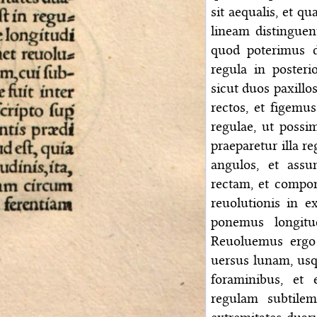
sit aequalis, et qu
lineam distinguen
quod poterimus d
regula in posteri
sicut duos paxill
rectos, et figem
regulae, ut possi
praeparetur illa r
angulos, et ass
rectam, et compon
reuolutionis in e
ponemus longitu
Reuoluemus ergo
uersus lunam, usq
foraminibus, et
regulam subtile