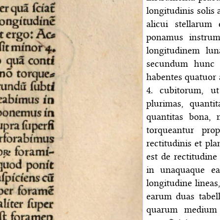
longitudinis solis
alicui stellarum
ponamus instrume
longitudinem luna
secundum hunc m
habentes quatuor 
4. cubitorum, ut
plurimas, quant
quantitas bona,
torqueantur pro
rectitudinis et pl
est de rectitudi
in unaquaque ea
longitudine linea
earum duas tabell
quarum medium s