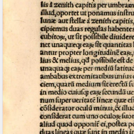
blank space (so that a search ends
at word boundaries).
Publications
Conference
Arabic Works
Arabic Manuscripts
Latin Works
Latin Manuscripts
Latin Early Prints
Images
Texts
beta
Glossary
Resources