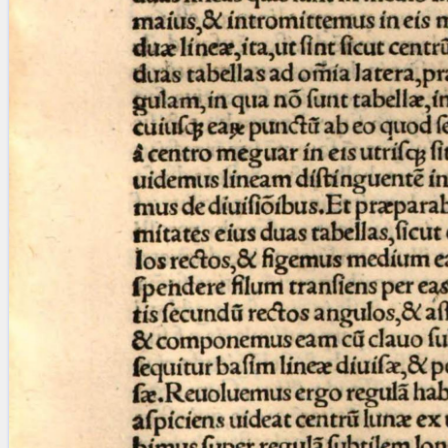
Licenses
·
FAQ
·
Contact
·
Impressum
·
Privacy
· 2013
Print 🖨