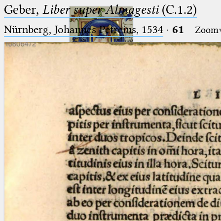
Geber,
Liber super Almagesti
(C.1.2)
Nürnberg, Johannes Petreius, 1534
·
61
Zoom
Ptolemaeus
Arabus et Latinus
🔎︎
_
(the underscore) is the placeholder
Start
for exactly one character.
%
(the percent sign) is the
Project
placeholder for no, one or more
Team
than one character.
%%
(two percent signs) is the
News
placeholder for no, one or more
than one character, but not for
Jobs