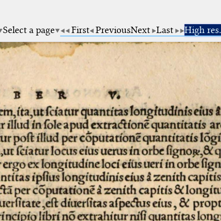
Select a page
First
Previous
Next
Last
High res.