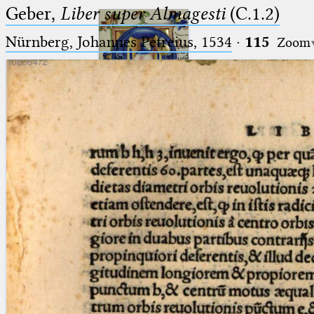
Geber,
Liber super Almagesti
(C.1.2)
Nürnberg, Johannes Petreius, 1534
·
115
Zoom
Ptolemaeus
Arabus et Latinus
🔎︎
_
(the underscore) is the placeholder
Start
for exactly one character.
%
(the percent sign) is the
Project
placeholder for no, one or more
Team
than one character.
%%
(two percent signs) is the
News
placeholder for no, one or more
than one character, but not for
Jobs