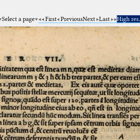
Select a page
First
Previous
Next
Last
High res.