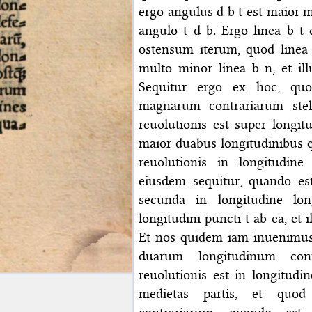
ergo angulus d b t est maior m
angulo t d b. Ergo linea b t 
ostensum iterum, quod linea 
multo minor linea b n, et il
Sequitur ergo ex hoc, quo
magnarum contrariarum stel
reuolutionis est super longitu
maior duabus longitudinibus q
reuolutionis in longitudine 
eiusdem sequitur, quando est
secunda in longitudine lon
longitudini puncti t ab ea, et
Et nos quidem iam inuenimus 
duarum longitudinum con
reuolutionis est in longitudin
medietas partis, et quod