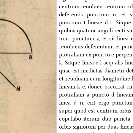
centrum reuoluen centrum orb
deferentis punctum n, et s
punctum t lineae d t. Sitque 
quibus quatuor anguli recti sun
tunc punctum z, et sit linea 
reuoluens deferentem, et punc
protraham ex puncto e perpend
k. Sitque linea e l aequalis lin
quae est medietas diametri de
et reuoluam cum longitudine l
lineam k e, donec occurrat ci
protraham a puncto d lineam
linea d n, erit ergo punctu
super quod est centrum orbis r
copulabo iterum duo puncta
orbis signorum per duas lineas