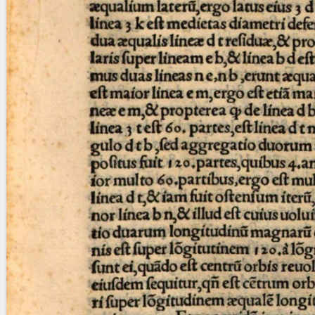
Licenses
·
FAQ
·
Contact
·
Impressum
·
Privacy
· 2013
Print 🖨