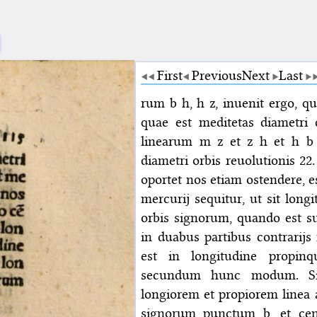
First
Previous
Next
Last
rum b h, h z, inuenit ergo, q
quae est meditetas diametri 
linearum m z et z h et h b 
diametri orbis reuolutionis 22
oportet nos etiam ostendere, est
mercurij sequitur, ut sit long
orbis signorum, quando est su
in duabus partibus contrarijs
est in longitudine propinqu
secundum hunc modum. Sit 
longiorem et propiorem linea a
signorum punctum b, et cen