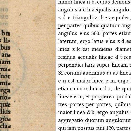
minor linea n b, cuius demonst
angulus a e h aequalis angulo a
z d e trianguli z d e aequales
per partes quibus quatuor angu
angulus eius 360. partes etia
laterum, ergo latus eius z d e
linea z k est medietas diametr
residua aequalis lineae d t re
perpendicularis super lineam e 
Si continuauerimus duas lineas
e n est maior linea e m, ergo 
etiam maior linea d t, de qu
lineae e m, et propterea quod 
tres partes per partes, quibus
maior linea d b, ergo angulus 
aggregatio duorum angulorum d
qui iam positus fuit 120. partes