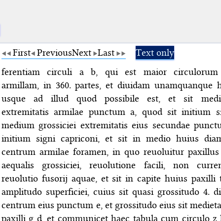
First
Previous
Next
Last
Text only
ferentiam circuli a b, qui est maior circulorum
armillam, in 360. partes, et diuidam unamquanque
usque ad illud quod possibile est, et sit medi
extremitatis armilae punctum a, quod sit initium si
medium grossiciei extremitatis eius secundae punct
initium signi capriconi, et sit in medio huius dia
centrum armilae foramen, in quo reuoluitur paxillus
aequalis grossiciei, reuolutione facili, non curre
reuolutio fusorij aquae, et sit in capite huius paxilli
amplitudo superficiei, cuius sit quasi grossitudo 4. di
centrum eius punctum e, et grossitudo eius sit medieta
paxilli g d, et communicet haec tabula cum circulo z 