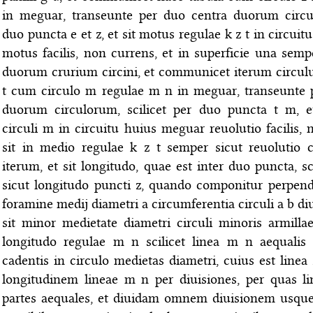
in meguar, transeunte per duo centra duorum circul
duo puncta e et z, et sit motus regulae k z t in circui
motus facilis, non currens, et in superficie una sem
duorum crurium circini, et communicet iterum circulu
t cum circulo m regulae m n in meguar, transeunte 
duorum circulorum, scilicet per duo puncta t m, et
circuli m in circuitu huius meguar reuolutio facilis, 
sit in medio regulae k z t semper sicut reuolutio c
iterum, et sit longitudo, quae est inter duo puncta, sci
sicut longitudo puncti z, quando componitur perpendi
foramine medij diametri a circumferentia circuli a b diui
sit minor medietate diametri circuli minoris armilla
longitudo regulae m n scilicet linea m n aequalis l
cadentis in circulo medietas diametri, cuius est linea 
longitudinem lineae m n per diuisiones, per quas lin
partes aequales, et diuidam omnem diuisionem usque