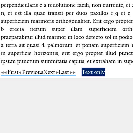
perpendicularis c s reuolutione facili, non currente, et s
n, et est illa quae transit per duos paxillos f q et c
superficiem marmoris orthogonaliter. Erit ergo propter 
b erecta iterum super illam superficiem ortho
praeparabitur illud marmor in loco detecto sol in podio,
a terra sit quasi 4. palmorum, et ponam superficiem 
in superficie horizontis, erit ergo propter illud pun
ipsum punctum summitatis capitis, et extraham in supe
First
Previous
Next
Last
Text only