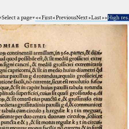
Select a page
First
Previous
Next
Last
High res.