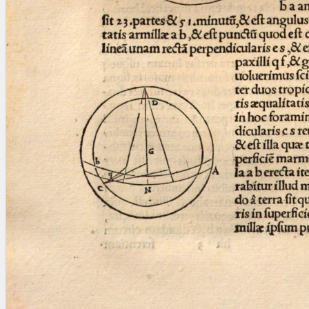
Licenses
·
FAQ
·
Contact
·
Impressum
·
Privacy
· 2013
Print 🖨