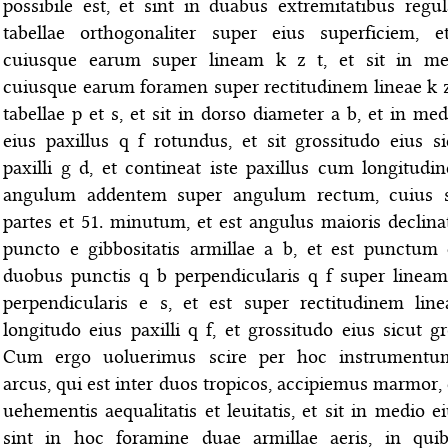
possibile est, et sint in duabus extremitatibus regu
tabellae orthogonaliter super eius superficiem, 
cuiusque earum super lineam k z t, et sit in med
cuiusque earum foramen super rectitudinem lineae k z 
tabellae p et s, et sit in dorso diameter a b, et in med
eius paxillus q f rotundus, et sit grossitudo eius s
paxilli g d, et contineat iste paxillus cum longitudi
angulum addentem super angulum rectum, cuius 
partes et 51. minutum, et est angulus maioris declinati
puncto e gibbositatis armillae a b, et est punctu
duobus punctis q b perpendicularis q f super line
perpendicularis e s, et est super rectitudinem line
longitudo eius paxilli q f, et grossitudo eius sicut gro
Cum ergo uoluerimus scire per hoc instrumentu
arcus, qui est inter duos tropicos, accipiemus marmor, c
uehementis aequalitatis et leuitatis, et sit in medio e
sint in hoc foramine duae armillae aeris, in qui