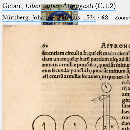
Geber,
Liber super Almagesti
(C.1.2)
Nürnberg, Johannes Petreius, 1534
·
62
Zoom
Ptolemaeus
Arabus et Latinus
🔎︎
_
(the underscore) is the placeholder
Start
for exactly one character.
%
(the percent sign) is the
Project
placeholder for no, one or more
Team
than one character.
%%
(two percent signs) is the
News
placeholder for no, one or more
than one character, but not for
Jobs