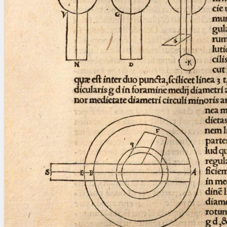
blank space (so that a search ends
at word boundaries).
Publications
Conference
Arabic Works
Arabic Manuscripts
Latin Works
Latin Manuscripts
Latin Early Prints
Images
Texts
beta
Glossary
Resources