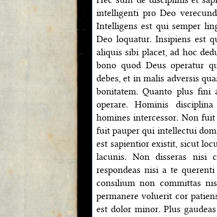
intelligenti pro Deo verecund
Intelligens est qui semper li
Deo loquatur. Insipiens est q
aliquis sibi placet, ad hoc ded
bono quod Deus operatur qua
debes, et in malis adversis qu
bonitatem. Quanto plus fin
operare. Hominis disciplina
homines intercessor. Non fuit 
fuit pauper qui intellectui dom
est sapientior existit, sicut l
lacunis. Non disseras nisi
respondeas nisi a te querenti
consilium non committas nis
permanere voluerit cor patien
est dolor minor. Plus gaudea