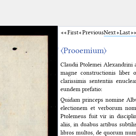
First
Previous
Next
Last
〈Prooemium〉
Claudii Ptolemei Alexandrini
magne constructionis liber
clarissimis sententiis enucle
eundem prefatio:
Quidam princeps nomine Albu
electionem et verborum nomi
Ptolemeus fuit vir in discipl
aliis, in duabus artibus subtili
libros multos, de quorum numer