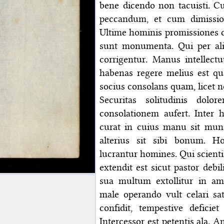
bene dicendo non tacuisti. 
peccandum, et cum dimissio v
Ultime hominis promissiones 
sunt monumenta. Qui per alio
corrigentur. Manus intellec
habenas regere melius est qu
socius consolans quam, licet 
Securitas solitudinis dolo
consolationem aufert. Inter 
curat in cuius manu sit mund
alterius sit sibi bonum. H
lucrantur homines. Qui scienti
extendit est sicut pastor debi
sua multum extollitur in am
male operando vult celari sa
confidit, tempestive deficiet 
Intercessor est petentis ala. 