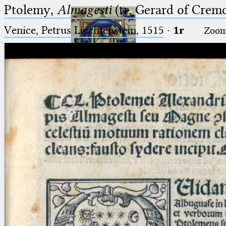
Ptolemy,
Almagesti
(tr. Gerard of Cremo
Venice, Petrus Liechtenstein, 1515
·
1r
Zoo
Ptolemaeus
Arabus et Latinus
🔎︎
_
(the underscore) is the placeholder
Start
for exactly one character.
%
(the percent sign) is the
Project
placeholder for no, one or more
Team
than one character.
%%
(two percent signs) is the
News
placeholder for no, one or more
than one character, but not for
Jobs