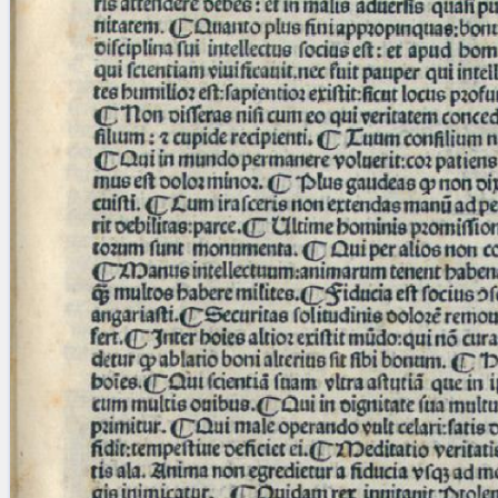
Licenses
·
FAQ
·
Contact
·
Impressum
·
Privacy
· 2013
Print 🖨