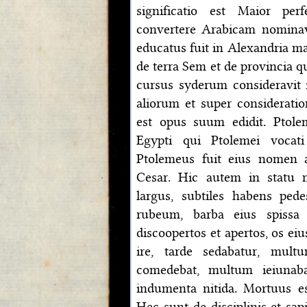
significatio est Maior pe
convertere Arabicam nominav
educatus fuit in Alexandria ma
de terra Sem et de provincia q
cursus syderum consideravit 
aliorum et super considerati
est opus suum edidit. Ptol
Egypti qui Ptolemei vocati
Ptolemeus fuit eius nomen a
Cesar. Hic autem in statu m
largus, subtiles habens ped
rubeum, barba eius spissa 
discoopertos et apertos, os eiu
ire, tarde sedabatur, mult
comedebat, multum ieiunaba
indumenta nitida. Mortuus e
Hec sunt de disciplinis et sap