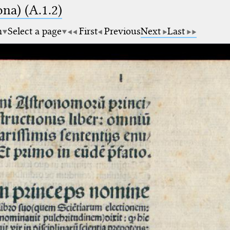
na) (A.1.2)
m
Select a page
First
Previous
Next
Last