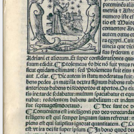
blank space (so that a search ends
at word boundaries).
Publications
Conference
Arabic Works
Arabic Manuscripts
Latin Works
Latin Manuscripts
Latin Early Prints
Images
Texts
beta
Glossary
Resources