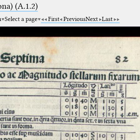
na) (A.1.2)
m
Select a page
First
Previous
Next
Last