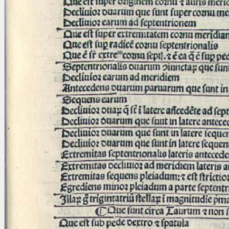
Licenses
·
FAQ
·
Contact
·
Impressum
·
Privacy
· 2013
Print 🖨