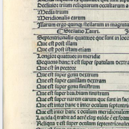
blank space (so that a search ends
at word boundaries).
Publications
Conference
Arabic Works
Arabic Manuscripts
Latin Works
Latin Manuscripts
Latin Early Prints
Images
Texts
beta
Glossary
Resources