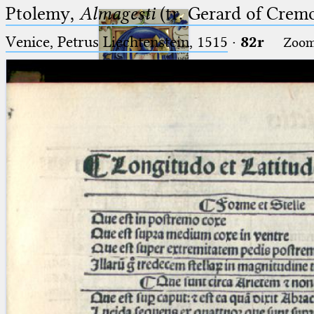
Ptolemy,
Almagesti
(tr. Gerard of Cremo
Venice, Petrus Liechtenstein, 1515
·
82r
Zoo
Ptolemaeus
Arabus et Latinus
🔎︎
_
(the underscore) is the placeholder
Start
for exactly one character.
%
(the percent sign) is the
Project
placeholder for no, one or more
Team
than one character.
%%
(two percent signs) is the
News
placeholder for no, one or more
than one character, but not for
Jobs