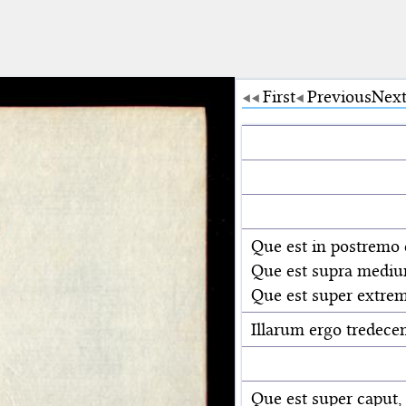
First
Previous
Nex
Que est in postremo
Que est supra mediu
Que est super extrem
Illarum ergo tredecem
Que est super caput,