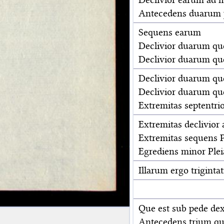
Antecedens duarum 
Sequens earum
Declivior duarum que
Declivior duarum que
Declivior duarum que
Declivior duarum que
Extremitas septentrio
Extremitas declivior 
Extremitas sequens Pl
Egrediens minor Plei
Illarum ergo triginta
Que est sub pede dex
Antecedens trium qu