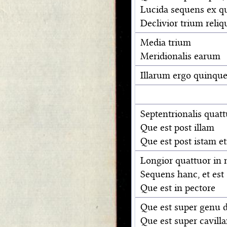
Lucida sequens ex q
Declivior trium rel
Media trium
Meridionalis earum
Illarum ergo quinque 
Septentrionalis quatt
Que est post illam
Que est post istam e
Longior quattuor in 
Sequens hanc, et est
Que est in pectore
Que est super genu 
Que est super cavil