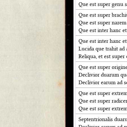
Que est super genu 
Que est super brach
Que est super narem 
Que est inter hanc e
Que est inter hanc 
Lucida que trahit ad
Reliqua, et est supe
Que est super origi
Declivior duarum qu
Declivior earum ad 
Que est super extre
Que est super radice
Que est super extrem
Septentrionalis duar
Declivior earum ad 