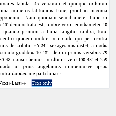
lunares tabulas 45 versuum et quinque ordinum
prima numeros latitudinis Lune, prout in maxima
, apponemus. Nam quoniam semidiameter Lune in
5 40′ demonstrata est, umbre vero semidiameter 40
t, quando primum a Luna tangitur umbra, tunc
centro quidem umbre in circulo qui per centra
s describitur 56 24′′ sexagesimis distet, a nodis
irculo gradibus 10 48′, ideo in primis versibus 79
0 48′ conscribemus, in ultimis vero 100 48′ et 259
modo ut prius augebimus minuemusve ipsos
antur duodecime parti lunaris
Next
Last
Text only