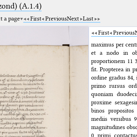
zond) (A.1.4)
ct a page
First
Previous
Next
Last
First
Previous
maximus per centr
et a nodo in ob
proportionem 11 
fit. Propterea in
ordine gradus 84, 
primo rursus ord
quoniam duodecim
proxime sexages
binos propositos 
mediis versibus 
magnitudines obscu
0 primi contactu