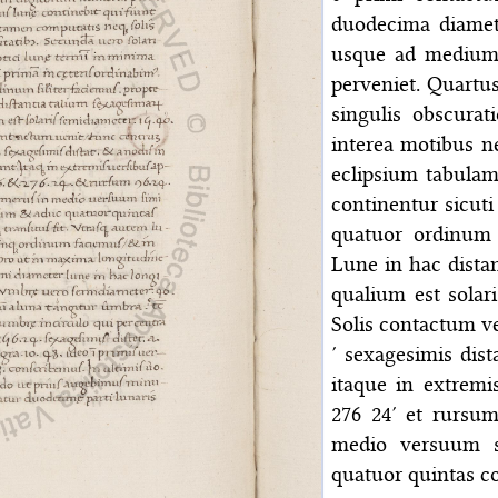
duodecima diametr
usque ad medium
perveniet. Quartus
singulis obscura
interea motibus n
eclipsium tabulam
continentur sicut
quatuor ordinum 
Lune in hac dista
qualium est solar
Solis contactum ve
′ sexagesimis dist
itaque in extremi
276 24′ et rursu
medio versuum s
quatuor quintas co