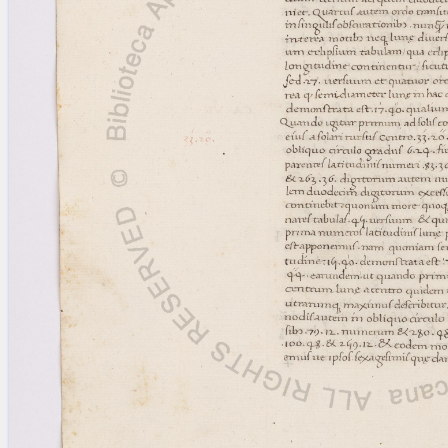
blank space (so that a search ends
at word boundaries).
Publications
Conference
Arabic Works
Arabic Manuscripts
Latin Works
Latin Manuscripts
Latin Early Prints
Images
Texts
beta
Glossary
Resources