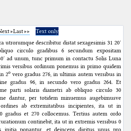
Next
Last
Text only
a utrorumque describitur distat sexagesimis 31 20′
liquo circulo gradibus 6 secundum expositam
30′ ad unum, tunc primum in contactu Solis Luna
 primis versibus ordinum ponemus in primo quidem
o
in 2
vero gradus 276, in ultimis autem versibus in
ine gradus 96, in secundo vero gradus 264. Et
e parti solaris diametri ab obliquo circulo 30
ime dantur, per totidem minuemus augebimusve
ordines ab extremitatibus incipientes, ita ut in
90 gradus et 270 collocemus. Tertius autem ordo
rationum continebit, ita ut in extremis versibus 0
s initia ponantur, et deinceps digitus unus pro