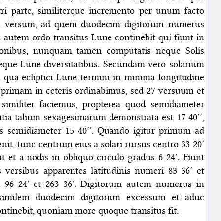
i parte, similiterque incremento per unum facto
 versum, ad quem duodecim digitorum numerus
 autem ordo transitus Lune continebit qui fiunt in
tionibus, nunquam tamen computatis neque Solis
eque Lune diversitatibus. Secundam vero solarium
 qua ecliptici Lune termini in minima longitudine
i primam in ceteris ordinabimus, sed 27 versuum et
similiter faciemus, propterea quod semidiameter
ntia talium sexagesimarum demonstrata est 17 40′′,
is semidiameter 15 40′′. Quando igitur primum ad
nit, tunc centrum eius a solari rursus centro 33 20′
at et a nodis in obliquo circulo gradus 6 24′. Fiunt
s versibus apparentes latitudinis numeri 83 36′ et
m 96 24′ et 263 36′. Digitorum autem numerus in
imilem duodecim digitorum excessum et aduc
ntinebit, quoniam more quoque transitus fit.