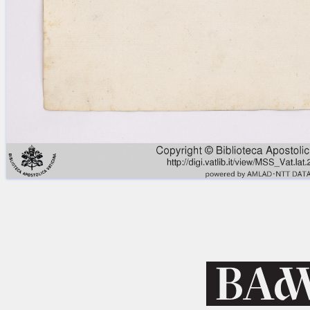
Licenses
·
FAQ
·
Contact
·
Impressum
·
Privacy
· 2013
Print 🖨