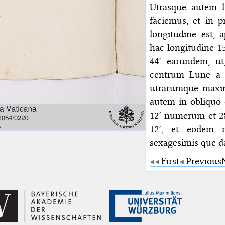
Utrasque autem 
faciemus, et in 
longitudine est
hac longitudine 1
44′ earundem, u
centrum Lune a 
utrarumque maximu
autem in obliquo c
12′ numerum et 28
12′, et eodem 
sexagesimis que d
First
Previous