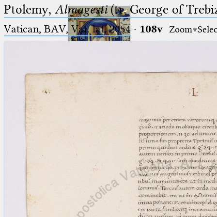
Ptolemy,
Almagesti
(tr. George of Trebi
Vatican, BAV, Vat. lat. 2054
·
108v
Zoom
Sele
Ptolemaeus
Arabus et Latinus
🔎︎
_
(the underscore) is the placeholder
Start
for exactly one character.
%
(the percent sign) is the
Project
placeholder for no, one or more
Team
than one character.
%%
(two percent signs) is the
News
placeholder for no, one or more
than one character, but not for
Jobs