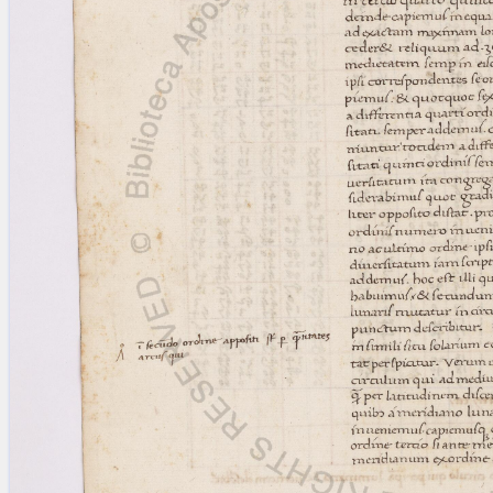
blank space (so that a search ends
at word boundaries).
Publications
Conference
Arabic Works
Arabic Manuscripts
Latin Works
Latin Manuscripts
Latin Early Prints
Images
Texts
beta
Glossary
Resources