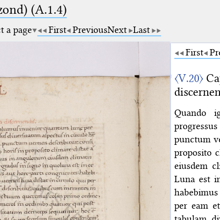
zond) (A.1.4)
ct a page
First
Previous
Next
Last
First
Pr
〈V.20〉
Cap
discernen
Quando ig
progressus
punctum ver
proposito 
eiusdem cl
Luna est i
habebimus i
per eam et
tabulam di