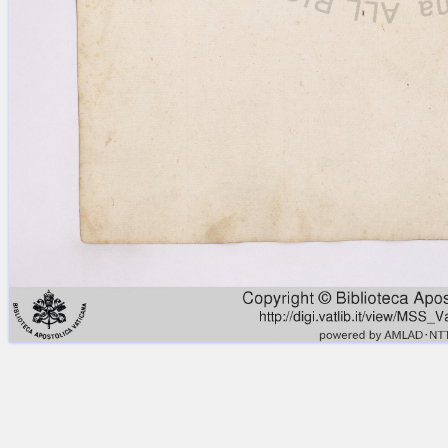
Licenses
·
FAQ
·
Contact
·
Impressum
·
Privacy
· 2013
Print 🖨