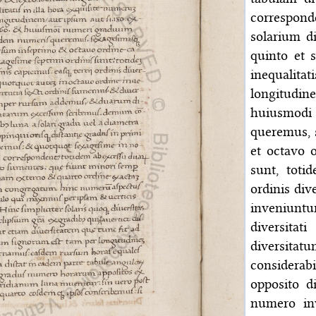
correspond
solarium di
quinto et 
inequalita
longitudin
huiusmodi
queremus, 
et octavo 
sunt, toti
ordinis div
inveniunt
diversita
diversita
considerabi
opposito di
numero in