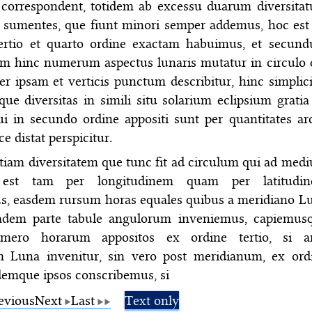
i correspondent, totidem ab excessu duarum diversita
 sumentes, que fiunt minori semper addemus, hoc est i
rtio et quarto ordine exactam habuimus, et secun
m hinc numerum aspectus lunaris mutatur in circulo 
 ipsam et verticis punctum describitur, hinc simplici
que diversitas in simili situ solarium eclipsium gratia
ui in secundo ordine appositi sunt per quantitates ar
ce distat perspicitur.
tiam diversitatem que tunc fit ad circulum qui ad med
 est tam per longitudinem quam per latitudi
s, easdem rursum horas equales quibus a meridiano L
eadem parte tabule angulorum inveniemus, capiemus
mero horarum appositos ex ordine tertio, si a
 Luna invenitur, sin vero post meridianum, ex ord
demque ipsos conscribemus, si
evious
Next
Last
Text only