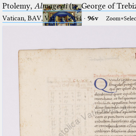
Ptolemy,
Almagesti
(tr. George of Trebi
Vatican, BAV, Vat. lat. 2054
·
96v
Zoom
Sele
Ptolemaeus
Arabus et Latinus
🔎︎
_
(the underscore) is the placeholder
Start
for exactly one character.
%
(the percent sign) is the
Project
placeholder for no, one or more
Team
than one character.
%%
(two percent signs) is the
News
placeholder for no, one or more
than one character, but not for
Jobs