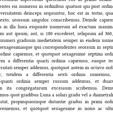
entes eis numeros in ordinibus quatuor qui post ordi
versitatem deinceps sequuntur, hoc est in tertio, qua
sexto, seorsum singulos conscribemus. Deinde capie
tis in illa hora exquisite numerum ad exactam maxi
em aut ipsum, aut, si 180 excederet, reliquum ad 360,
 numeri graduum medietatem semper in eisdem nume
sexagesimasque ipsi correspondentes seorsum in sept
ordine capiemus, et quotquot sexagesime septimi ordi
dem a differentia quarti ordinis capiemus, easque ter
ersitati semper addemus, quotquot autem in octavo ord
ur, totidem a differentia sexti ordinis sumemus,
ti quinti ordinis semper rursum addemus, et dua
tum ita congregatarum excessum scribemus. De
mus quot gradibus Luna a solari gradu vel a diametrali
stat, propinquiorisque distantie gradus in primi ordi
veniemus, et quotquot sexagesime in nono ac ult