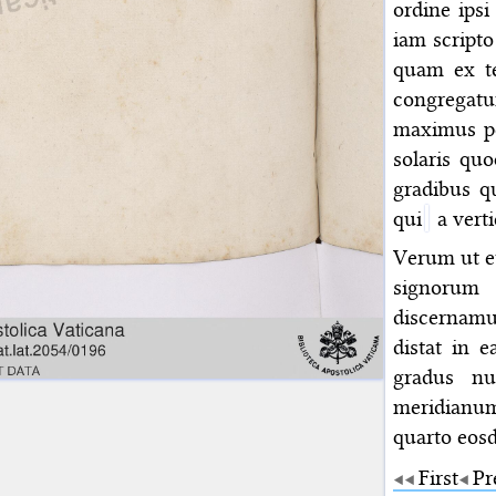
ordine ips
iam scripto
quam ex te
congregatu
maximus per
solaris quo
gradibus q
qui
a verti
Verum ut e
signorum
discernamu
distat in 
gradus nu
meridianum
quarto eos
First
Pr