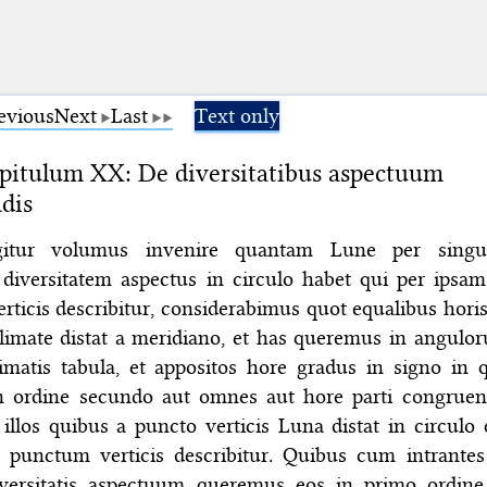
evious
Next
Last
Text only
itulum XX: De diversitatibus aspectuum
dis
itur volumus invenire quantam Lune per singu
 diversitatem aspectus in circulo habet qui per ipsam
ticis describitur, considerabimus quot equalibus horis
climate distat a meridiano, et has queremus in angulo
imatis tabula, et appositos hore gradus in signo in 
n ordine secundo aut omnes aut hore parti congruen
llos quibus a puncto verticis Luna distat in circulo 
 punctum verticis describitur. Quibus cum intrantes
versitatis aspectuum queremus eos in primo ordine