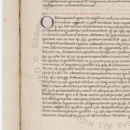
blank space (so that a search ends
at word boundaries).
Publications
Conference
Arabic Works
Arabic Manuscripts
Latin Works
Latin Manuscripts
Latin Early Prints
Images
Texts
beta
Glossary
Resources