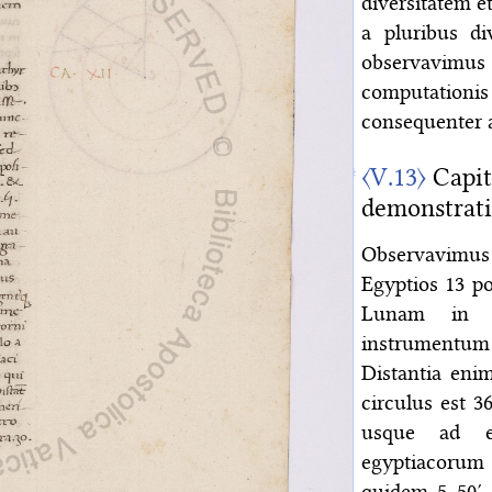
diversitatem e
a pluribus di
observavim
computation
consequenter a
〈V.13〉
Capit
demonstrat
Observavimus
Egyptios 13 po
Lunam in me
instrumentum g
Distantia eni
circulus est 
usque ad e
egyptiacorum
quidem 5 50′,