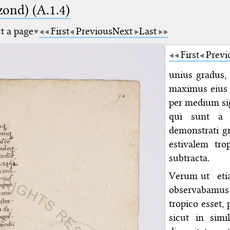
zond) (A.1.4)
ct a page
First
Previous
Next
Last
First
Previ
unius gradus,
maximus eius 
per medium si
qui sunt a p
demonstrati g
estivalem tr
subtracta.
Verum ut
eti
observabamus
tropico esset,
sicut in simi