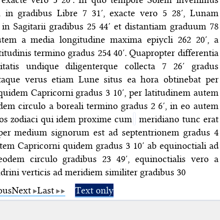
in gradibus Libre 7 31′, exacte vero 5 28′, Lunam
in Sagitarii gradibus 25 44′ et distantiam graduum 78
utem a media longitudine maxima epiycli 262 20′, a
atitudinis termino gradus 254 40′. Quapropter differentia
itatis undique diligenterque collecta 7 26′ gradus
itaque verus etiam Lune situs ea hora obtinebat per
quidem Capricorni gradus 3 10′, per latitudinem autem
dem circulo a boreali termino gradus 2 6′, in eo autem
los zodiaci qui idem proxime cum
meridiano tunc erat
 per medium signorum est ad septentrionem gradus 4
utem Capricorni quidem gradus 3 10′ ab equinoctiali ad
odem circulo gradibus 23 49′, equinoctialis vero a
rini verticis ad meridiem similiter gradibus 30
ous
Next
Last
Text only