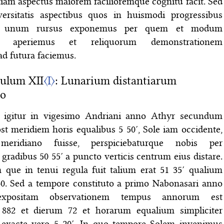
tiam aspectus maiorem facilioremque cognitu facit. Sed
versitatis aspectibus quos in huismodi progressibus
us unum rursus exponemus per quem et modum
is aperiemus et reliquorum demonstrationem
d futura faciemus.
ulum XII
〈I〉
: Lunarium distantiarum
io
 igitur in vigesimo Andriani anno Athyr secundum
st meridiem horis equalibus 5 50′, Sole iam occidente,
ridiano fuisse, perspiciebaturque nobis per
radibus 50 55′ a puncto verticis centrum eius distare.
m que in tenui regula fuit talium erat 51 35′ qualium
360. Sed a tempore constituto a primo Nabonasari anno
xpositam observationem tempus annorum est
 882 et dierum 72 et horarum equalium simpliciter
 exacte vero 5 20′. In quo tempore Solem invenimus