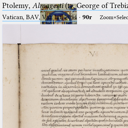
Ptolemy,
Almagesti
(tr. George of Trebi
Vatican, BAV, Vat. lat. 2054
·
90r
Zoom
Sele
Ptolemaeus
Arabus et Latinus
🔎︎
_
(the underscore) is the placeholder
Start
for exactly one character.
%
(the percent sign) is the
Project
placeholder for no, one or more
Team
than one character.
%%
(two percent signs) is the
News
placeholder for no, one or more
than one character, but not for
Jobs