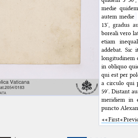
medie quidem 
autem medie
13′, gradus a
boreali vero l
etiam inequal
addebat. Sic 
longitudinem 
in obliquo qui
qui est per po
a circulo qui
59′. Distant a
meridiem in e
puncto Alexand
First
Previ