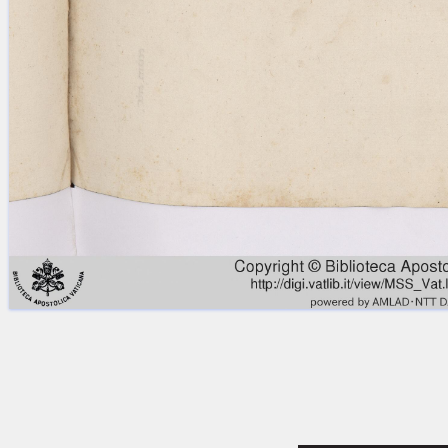
Licenses
·
FAQ
·
Contact
·
Impressum
·
Privacy
· 2013
Print 🖨