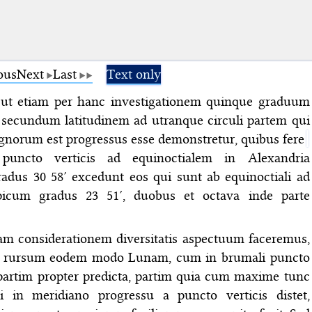
ous
Next
Last
Text only
 ut etiam per hanc investigationem quinque graduum
secundum latitudinem ad utranque circuli partem qui
gnorum est progressus esse demonstretur, quibus fere
uncto verticis ad equinoctialem in Alexandria
radus 30 58′ excedunt eos qui sunt ab equinoctiali ad
opicum gradus 23 51′, duobus et octava inde parte
am considerationem diversitatis aspectuum faceremus,
 rursum eodem modo Lunam, cum in brumali puncto
 partim propter predicta, partim quia cum maxime tunc
li in meridiano progressu a puncto verticis distet,