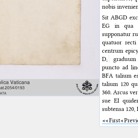
nobis invenien
Sit ABGD exce
EG in qua ce
supponatur r
quatuor recti
centrum epicy
D,
graduum 1
puncto ad li
BFA talium es
talium 120 qu
360. Arcus ver
sue EI quide
subtensa 120,
First
Previ