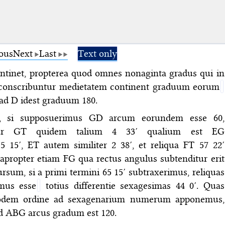
ous
Next
Last
Text only
continet, propterea quod omnes nonaginta gradus qui in
 conscribuntur medietatem continent graduum eorum
 ad D idest graduum 180.
 si supposuerimus GD arcum eorundem esse 60,
itur GT quidem talium 4 33′ qualium est EG
5 15′, ET autem similiter 2 38′, et reliqua FT 57 22′
propter etiam FG qua rectus angulus subtenditur erit
ursum, si a primi termini 65 15′ subtraxerimus, reliquas
emus esse
totius differentie sexagesimas 44 0′. Quas
 eodem ordine ad sexagenarium numerum apponemus,
d ABG arcus gradum est 120.