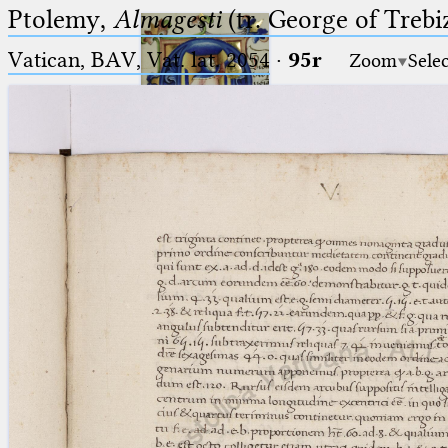
Ptolemy,
Almagesti
(tr. George of Trebi
Vatican, BAV, Vat. lat. 2054
·
95r
Zoom
Sele
Ptolemaeus
Arabus et Latinus
🔎︎
_
(the underscore) is the placeholder
Start
for exactly one character.
%
(the percent sign) is the
Project
placeholder for no, one or more
Team
than one character.
%%
(two percent signs) is the
News
placeholder for no, one or more
than one character, but not for
Jobs