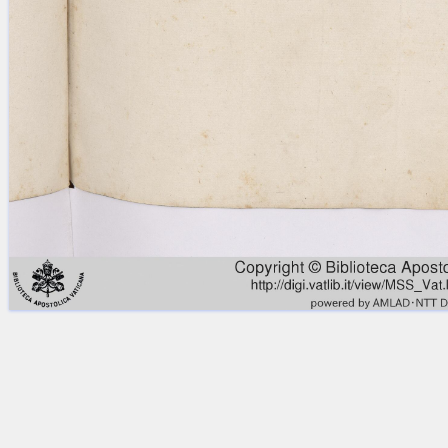
Licenses
·
FAQ
·
Contact
·
Impressum
·
Privacy
· 2013
Print 🖨