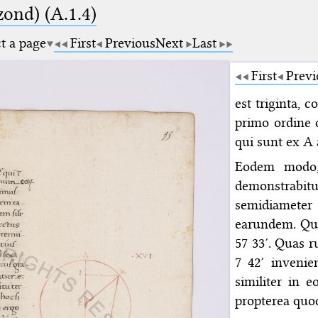
zond) (A.1.4)
ct a page
First
Previous
Next
Last
First
Previ
est triginta, 
primo ordine
qui sunt ex A
Eodem modo,
demonstrab
semidiameter 
earundem. Qua
57 33′. Quas r
7 42′ inveni
similiter in
propterea quo