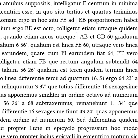
 arcubus suppositis, intelligatur E centrum in minima
centrici esse, in quo situ tertius et quartus teriminus
uoniam ergo in hoc situ FE ad
EB proportionem habet
lium ergo BE est octo, colligetur etiam utraque quidem
a, quando etiam arcus utreque
AB et GD 60 graduum
lium 6 56′, qualium est linea FE 60, utraque vero linea
′ earundem, quare cum FI earundem fiat 64, FT vero
 colligetur etiam FB que rectum angulum subtendit 64
 talium 56 26′ qualium est tercii quidem termini linea
 linea differentie tercii ad quartum 16. Si ergo 64 23′ a
, relinquuntur 3 37′ que totius differentie 16 sexagesime
quas apponemus similiter in ordine octavo ad numerum
m 56 26′ a 68 subtraxerimus, remanebunt 11 34′ que
us differentie 16 sexagesime fiunt 43 24′ quas apponemus
eodem ordine ad numerum 60. Sed differentias quidem
tur propter Lune in epicyclo progressum hoc modo
e vero propter ipsius epicycli in excentrico motum sic