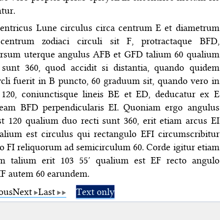
tur.
ntricus Lune circulus circa centrum E et diametrum
ntrum zodiaci circuli sit F, protractaque BFD,
ursum uterque angulus AFB et GFD talium 60 qualium
 sunt 360, quod accidit si distantia, quando quidem
cli fuerit in B puncto, 60 graduum sit, quando vero in
20, coniunctisque lineis BE et ED, deducatur ex E
neam BFD perpendicularis EI. Quoniam ergo angulus
t 120 qualium duo recti sunt 360, erit etiam arcus EI
alium est circulus qui rectangulo EFI circumscribitur
o FI reliquorum ad semicirculum 60. Corde igitur etiam
m talium erit 103 55′ qualium est EF recto angulo
 IF autem 60 earundem.
ous
Next
Last
Text only