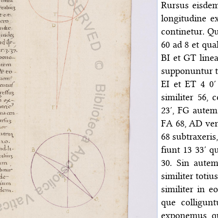
Rursus eisdem
longitudine ex
continetur. Q
60 ad 8 et qua
BI et GT line
supponuntur ta
EI et ET 4 0
similiter 56,
23′, FG autem
FA 68, AD vero
68 subtraxeris
fiunt 13 33′ 
30. Sin aute
similiter toti
similiter in 
que colligun
exponemus, qu