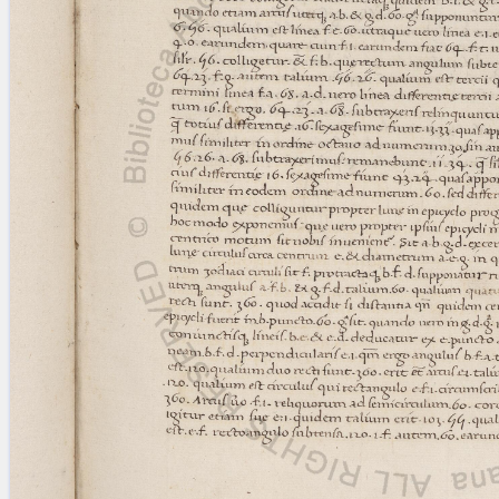
blank space (so that a search ends
at word boundaries).
Publications
Conference
Arabic Works
Arabic Manuscripts
Latin Works
Latin Manuscripts
Latin Early Prints
Images
Texts
beta
Glossary
Resources