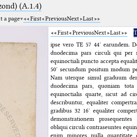
zond) (A.1.4)
ct a page
First
Previous
Next
Last
First
Previous
Next
Last
T
ipse vero TE 57 44′ earundem. D
duodecima pars circuli qui per
equinoctiali puncto accepta equalit
50′ secundum positum modum pert
Nam uterque simul graduum demo
duodecima pars, quoniam tota o
equinoctialis quarte, sicut ad ci
describuntur, equaliter compertr
gradibus 32 16′ equaliter compe
demonstrationem prosequentes 
obliqui circuli contraseuntes equi
enim minores nulla quantitate 