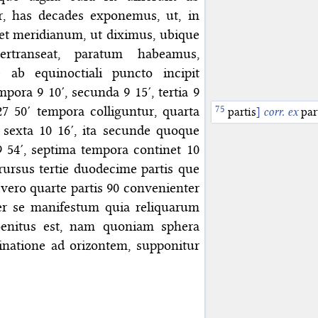
r, has decades exponemus, ut, in
et meridianum, ut diximus, ubique
rtranseat, paratum habeamus,
ab equinoctiali puncto incipit
pora 9 10′, secunda 9 15′, tertia 9
7 50′ tempora colliguntur, quarta
partis
]
corr. ex
par
 sexta 10 16′, ita secunde quoque
 54′, septima tempora continet 10
 rursus tertie duodecime partis que
s vero quarte partis 90 convenienter
er se manifestum quia reliquarum
enitus est, nam quoniam sphera
clinatione ad orizontem, supponitur