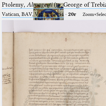
Ptolemy,
Almagesti
(tr. George of Trebi
Vatican, BAV, Vat. lat. 2054
·
20r
Zoom
Sele
Ptolemaeus
Arabus et Latinus
🔎︎
_
(the underscore) is the placeholder
Start
for exactly one character.
%
(the percent sign) is the
Project
placeholder for no, one or more
Team
than one character.
%%
(two percent signs) is the
News
placeholder for no, one or more
than one character, but not for
Jobs