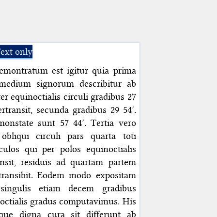
ext only
emontratum est igitur quia prima
 medium signorum describitur ab
er equinoctialis circuli gradibus 27
ransit, secunda gradibus 29 54′.
nstate sunt 57 44′. Tertia vero
bliqui circuli pars quarta toti
rculos qui per polos equinoctialis
ansit, residuis ad quartam partem
rtransibit. Eodem modo expositam
singulis etiam decem gradibus
noctialis gradus computavimus. His
que digna cura sit differunt ab