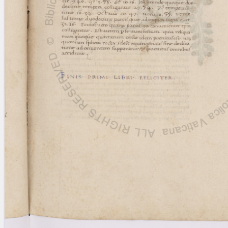
blank space (so that a search ends
at word boundaries).
Publications
Conference
Arabic Works
Arabic Manuscripts
Latin Works
Latin Manuscripts
Latin Early Prints
Images
Texts
beta
Glossary
Resources