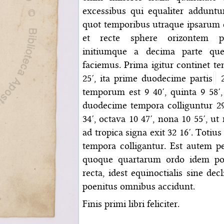
excessibus qui equaliter adduntu
quot temporibus utraque ipsarum 
et recte sphere orizontem pe
initiumque a decima parte que 
faciemus. Prima igitur continet tem
25′, ita prime duodecime partis
2
temporum est 9 40′, quinta 9 58′,
duodecime tempora colliguntur 29
34′, octava 10 47′, nona 10 55′, ut
ad tropica signa exit 32 16′. Totiu
tempora colligantur. Est autem p
quoque quartarum ordo idem po
recta, idest equinoctialis sine de
poenitus omnibus accidunt.
Finis primi libri feliciter.