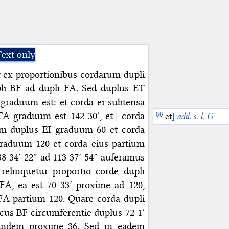
ext only
 ex proportionibus cordarum dupli
pli BF ad dupli FA. Sed duplus ET
′ graduum est: et corda ei subtensa
TA graduum est 142 30′, et
corda
et
]
add. s. l. G
sum duplus EI graduum 60 et corda
graduum 120 et corda eius partium
 38 34′ 22″ ad 113 37′ 54″ auferamus
relinquetur proportio corde dupli
FA, ea est 70 33′ proxime ad 120,
FA partium 120. Quare corda dupli
rcus BF circumferentie duplus 72 1′
rundem proxime 36. Sed in eadem