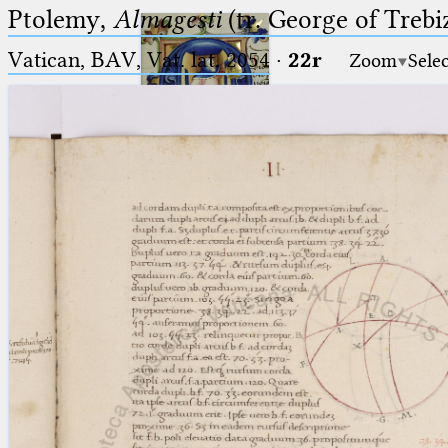
Ptolemy,
Almagesti
(tr. George of Trebi
Vatican, BAV, Vat. lat. 2054
·
22r
Zoom
Sele
Ptolemaeus
Arabus et Latinus
🔎︎
_
(the underscore) is the placeholder
Start
for exactly one character.
%
(the percent sign) is the
Project
placeholder for no, one or more
Team
than one character.
%%
(two percent signs) is the
News
placeholder for no, one or more
than one character, but not for
Jobs