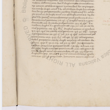
blank space (so that a search ends
at word boundaries).
Publications
Conference
Arabic Works
Arabic Manuscripts
Latin Works
Latin Manuscripts
Latin Early Prints
Images
Texts
beta
Glossary
Resources