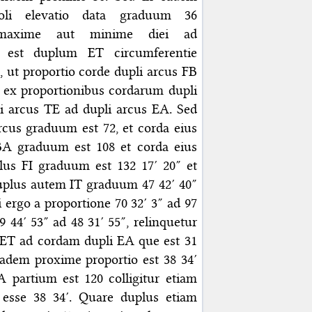
poli elevatio data graduum 36
e maxime aut minime diei ad
oc est duplum ET circumferentie
t, ut proportio corde dupli arcus FB
 ex proportionibus cordarum dupli
li arcus TE ad dupli arcus EA. Sed
rcus graduum est 72, et corda eius
BA graduum est 108 et corda eius
lus FI graduum est 132 17′ 20″ et
Duplus autem IT graduum 47 42′ 40″
i ergo a proportione 70 32′ 3″ ad 97
 44′ 53″ ad 48 31′ 55″, relinquetur
s ET ad cordam dupli EA que est 31
eadem proxime proportio est 38 34′
A partium est 120 colligitur etiam
esse 38 34′. Quare duplus etiam