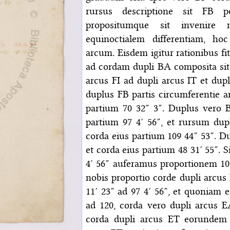
rursus descriptione sit FB 
propositumque sit invenir
equinoctialem differentiam, h
arcum. Eisdem igitur rationibus fi
ad cordam dupli BA composita sit
arcus FI ad dupli arcus IT et dup
duplus FB partis circumferentie a
partium 70 32″ 3″. Duplus vero 
partium 97 4′ 56″, et rursum dup
corda eius partium 109 44″ 53″. 
et corda eius partium 48 31′ 55″. S
4′ 56″ auferamus proportionem 109
nobis proportio corde dupli arcu
11′ 23″ ad 97 4′ 56″, et quoniam 
ad 120, corda vero dupli arcus E
corda dupli arcus ET eorundem 