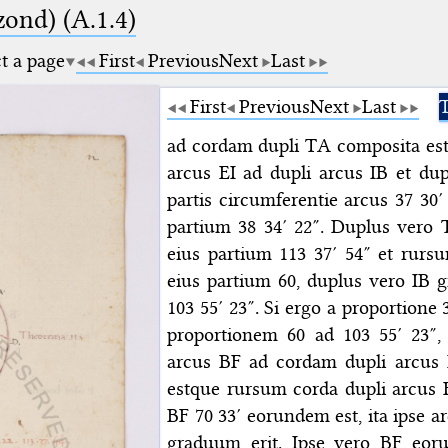
zond) (A.1.4)
ct a page
First
Previous
Next
Last
First
Previous
Next
Last
T
ad cordam dupli TA composita est
arcus EI ad dupli arcus IB et du
partis circumferentie arcus 37 30
partium 38 34′ 22″. Duplus vero 
eius partium 113 37′ 54″ et rur
eius partium 60, duplus vero IB 
103 55′ 23″. Si ergo a proportione
proportionem 60 ad 103 55′ 23″, 
arcus BF ad cordam dupli arcus 
estque rursum corda dupli arcus 
BF 70 33′ eorundem est, ita ipse a
graduum erit. Ipse vero BF eo