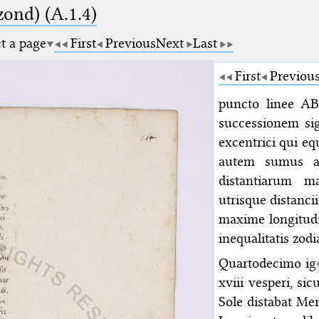
zond) (A.1.4)
ct a page
First
Previous
Next
Last
First
Previou
puncto linee AB
successionem si
excentrici qui eq
autem sumus 
distantiarum m
utrisque distanc
maxime longitudi
inequalitatis zodia
Quartodecimo ig
xviii vesperi, s
Sole distabat Mer