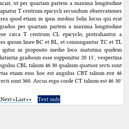
aciat, ut per quartam partem a maxima longitudine
a capiatur T centrum epicycli secundum observationes
rea quod etiam in ipsis medius Solis locus qui erat
gradus per quartam partem a maxima longitudine
oque circa T centrum CL epicyclo, protrahantur a
es ipsum linee BC et BL, et coniungantur TC et TL
igitur in proposito medio loco matutina quidem
istantia graduum esse supponitur 20 15′, vespertina
 angulus CBL talium 46 30 qualium quatuor recti sunt
tas etiam eius hoc est angulus CBT talium erit 46
ecti sunt 360. Arcus ergo corde CT talium est 46 30′
s
Next
Last
Text only