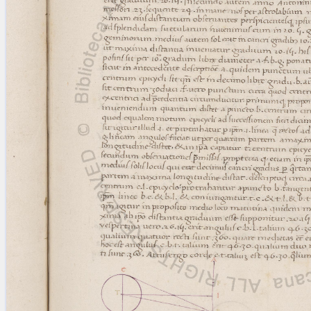
blank space (so that a search ends
at word boundaries).
Publications
Conference
Arabic Works
Arabic Manuscripts
Latin Works
Latin Manuscripts
Latin Early Prints
Images
Texts
beta
Glossary
Resources