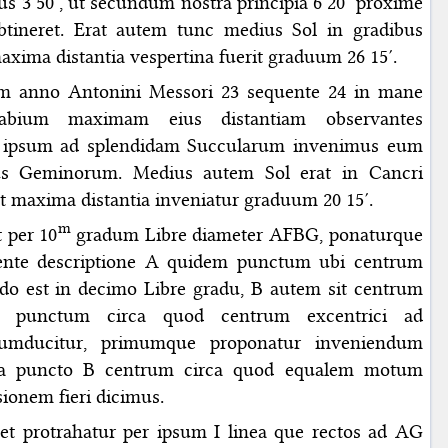
us 3 50′, ut secundum nostra principia 6 20′ proxime
btineret. Erat autem tunc medius Sol in gradibus
maxima distantia vespertina fuerit graduum 26 15′.
m anno Antonini Messori 23 sequente 24 in mane
labium maximam eius distantiam observantes
e ipsum ad splendidam Succularum invenimus eum
us Geminorum. Medius autem Sol erat in Cancri
ut maxima distantia inveniatur graduum 20 15′.
m
t per 10
gradum Libre diameter AFBG, ponaturque
dente descriptione A quidem punctum ubi centrum
ando est in decimo Libre gradu, B autem sit centrum
o punctum circa quod centrum excentrici ad
rcumducitur, primumque proponatur inveniendum
 a puncto B centrum circa quod equalem motum
sionem fieri dicimus.
I, et protrahatur per ipsum I linea que rectos ad AG