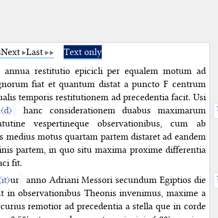
s
Next
Last
Text only
 annua restitutio epicicli per equalem motum ad
gnorum fiat et quantum distat a puncto F centrum
ualis temporis restitutionem ad precedentia facit. Usi
a
〈d〉
hanc considerationem duabus maximarum
atutine vespertineque observationibus, cum ab
iis medius motus quartam partem distaret ad eandem
nis partem, in quo situ maxima proxime differentia
ci fit.
〈it〉
ur
anno Adriani Messori secundum Egiptios die
icut in observationibus Theonis invenimus, maxime a
curius remotior ad precedentia a stella que in corde