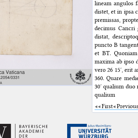
lineam angulos f
distet, et in ips
premissas, propte
decimus Cancri 
distat, descript
puncto B tangent
et BT. Quoniam 
maxima ab ipso d
vero 26 15′, erit
360. Quare medie
30′ qualium duo r
qualium
First
Previou