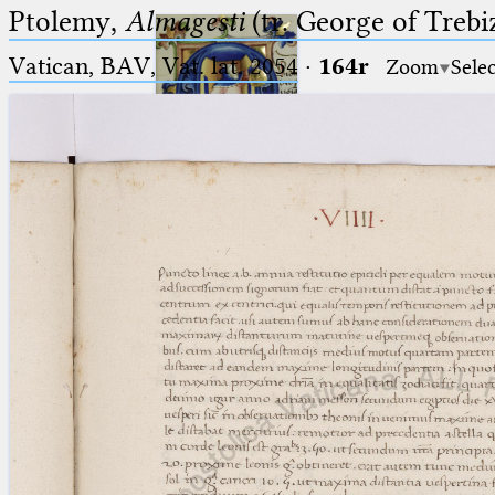
Ptolemy,
Almagesti
(tr. George of Trebi
Vatican, BAV, Vat. lat. 2054
·
164r
Zoom
Sele
Ptolemaeus
Arabus et Latinus
🔎︎
_
(the underscore) is the placeholder
Start
for exactly one character.
%
(the percent sign) is the
Project
placeholder for no, one or more
Team
than one character.
%%
(two percent signs) is the
News
placeholder for no, one or more
than one character, but not for
Jobs