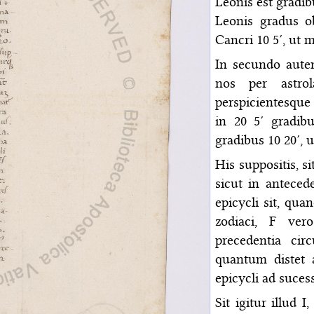
Leonis est gradib
Leonis gradus o
Cancri 10 5′, ut 
In secundo aute
nos per astro
perspicientesqu
in 20 5′ gradib
gradibus 10 20′, 
His suppositis, si
sicut in antece
epicycli sit, qu
zodiaci, F ver
precedentia ci
quantum distet
epicycli ad suces
Sit igitur illud 