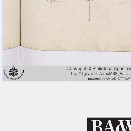
Licenses
·
FAQ
·
Contact
·
Impressum
·
Privacy
· 2013
Print 🖨