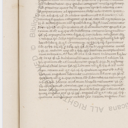
blank space (so that a search ends
at word boundaries).
Publications
Conference
Arabic Works
Arabic Manuscripts
Latin Works
Latin Manuscripts
Latin Early Prints
Images
Texts
beta
Glossary
Resources