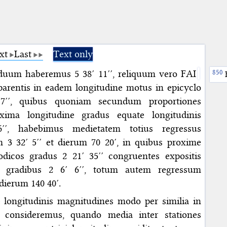
xt
Last
Text only
duum haberemus 5 38′ 11′′, reliquum vero FAI
arentis in eadem longitudine motus in epicyclo
7′′, quibus quoniam secundum proportiones
xima longitudine gradus equate longitudinis
′′, habebimus medietatem totius regressus
 3 32′ 5′′ et dierum 70 20′, in quibus proxime
odicos gradus 2 21′ 35′′ congruentes expositis
is gradibus 2 6′ 6′′, totum autem regressum
 dierum 140 40′.
longitudinis magnitudines modo per similia in
 consideremus, quando media inter stationes