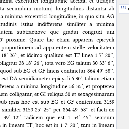
inima excentrici longitudine accidit, et utraque
sita secundum motum
longitudinis distantia ab
 a minima excentrici longitudine, in quo situ AG
tudinis istius indifferens similiter a minima
 autem subtractiove que gradui congruit uni
′ proxime. Quare hic etiam apparens epicycli
 proportionem ad apparentem stelle velocitatem
18′ 26′′, et idcirco qualium est TF linea 1 7′ 20′′,
igitur 28 18′ 26′′, tota vero EG talium 30 33′ 6′′,
uod sub EG et GF lineis continetur 864 49′ 58′′.
est DA semidiameter epicycli 6 30′, talium etiam
ferens a minima longitudine 56 35′, et propterea
em colligatur, et GI reliqua 50 et sexagesimarum
sub ipsis hoc est sub EG et GF contentum 3159
 similiter 3159 25′ 25′′ per 864 49′ 58′′ et facti ex
3 39′ 12′′ radicem que est 1 54′ 45′′ seorsum
in lineam TF, hoc est in 1 7′ 20′′, tum in lineam