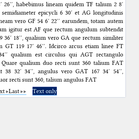
8′ 26′′, habebimus lineam quidem TF talium 2 8′
 semidiameter epicycli 6 30′ et AG longitudinis
 lineam vero GF 54 6′ 22′′ earundem, totam autem
ium igitur est AF que rectum angulum subtendit
39 36′ 18′′, qualium vero GA que rectum similiter
um GT 119 17′ 46′′. Idcirco arcus etiam linee FT
 34′′ qualium est circulus qui AGT rectangulo
0. Quare qualium duo recti sunt 360 talium FAT
t 38 32′ 34′′, angulus vero GAT 167 34′ 54′′,
or recti sunt 360, talium angulus FAT
xt
Last
Text only