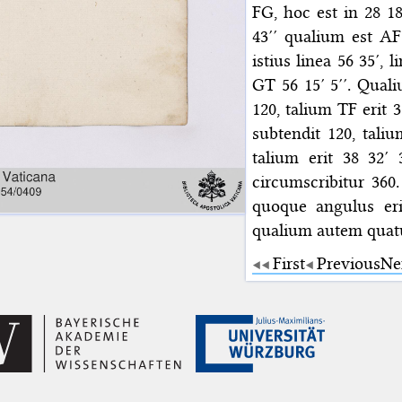
FG, hoc est in 28 1
43′′ qualium est AF
istius linea 56 35′,
GT 56 15′ 5′′. Qual
120, talium TF erit 
subtendit 120, tali
talium erit 38 32′
circumscribitur 36
quoque angulus eri
qualium autem quatu
First
Previous
Ne