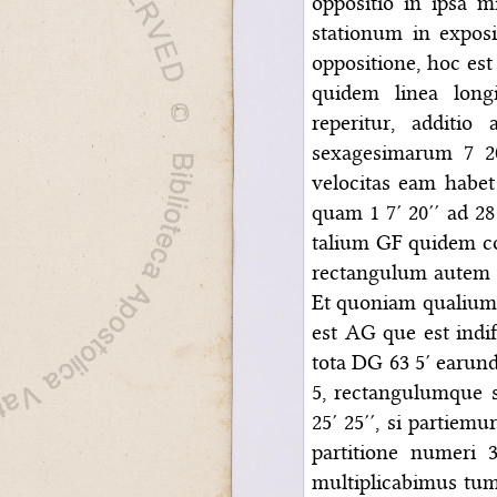
oppositio in ipsa m
stationum in expo
oppositione, hoc est
quidem linea longi
reperitur, additio
sexagesimarum 7 20
velocitas eam habet
quam 1 7′ 20′′ ad 28 
talium GF quidem coll
rectangulum autem q
Et quoniam qualium 
est AG que est indif
tota DG 63 5′ earund
5, rectangulumque 
25′ 25′′, si partiemur
partitione numeri 
multiplicabimus tum 