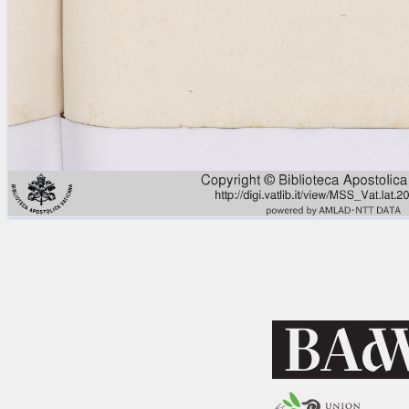
Licenses
·
FAQ
·
Contact
·
Impressum
·
Privacy
· 2013
Print 🖨