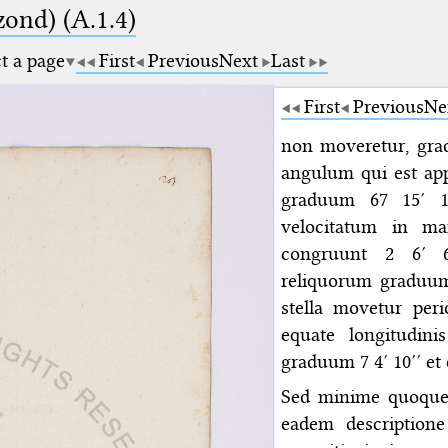
zond) (A.1.4)
ct a page
First
Previous
Next
Last
First
Previous
Ne
non moveretur, gra
angulum qui est app
graduum 67 15′ 1
velocitatum in ma
congruunt 2 6′ 6
reliquorum graduum
stella movetur peri
equate longitudin
graduum 7 4′ 10′′ et
Sed minime quoque 
eadem descriptione