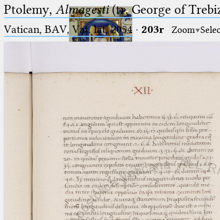
Ptolemy,
Almagesti
(tr. George of Trebi
Vatican, BAV, Vat. lat. 2054
·
203r
Zoom
Sele
Ptolemaeus
Arabus et Latinus
🔎︎
_
(the underscore) is the placeholder
Start
for exactly one character.
%
(the percent sign) is the
Project
placeholder for no, one or more
Team
than one character.
%%
(two percent signs) is the
News
placeholder for no, one or more
than one character, but not for
Jobs