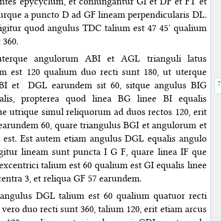
entes epycyclum, et coniungantur GI et DF et FT et
turque a puncto D ad GF lineam perpendicularis DL.
itur quod angulus TDC talium est 47 45′ qualium
 360.
terque angulorum ABI et AGL trianguli latus
ium est 120 qualium duo recti sunt 180, ut uterque
BI et
DGL earundem sit 60, sitque angulus BIG
lis, propterea quod linea BG linee BI equalis
ue utrique simul reliquorum ad duos rectos 120, erit
earundem 60, quare triangulus BGI et angulorum et
 est. Est autem etiam angulus DGL equalis angulo
gitur lineam sunt puncta I G F, quare linea IF que
xcentrici talium est 60 qualium est GI equalis linee
centra 3, et reliqua GF 57 earundem.
angulus DGL talium est 60 qualium quatuor recti
vero duo recti sunt 360, talium 120, erit etiam arcus