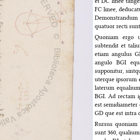
et DC linee tang
FC linee, deduca
Demonstrandum ig
quatuor recti sunt
Quoniam ergo u
subtendit et tal
etiam angulus G
angulo BGI equa
supponitur, sintq
uterque ipsorum 
laterum equalium
BGI. Ad rectam i
est semidiameter e
GD que est intra 
Rursus quoniam 
sunt 360, qualium 