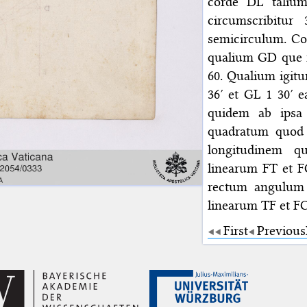
corde DL talium
circumscribitu
semicirculum. Co
qualium GD que 
60. Qualium igitur
36′ et GL 1 30′ 
quidem ab ipsa 
quadratum quod 
longitudinem qu
linearum FT et F
rectum angulum 
linearum TF et FC
First
Previous