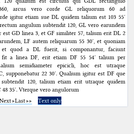
 120 qualium est circulus qui GDL rectangulo
r 360, arcus vero corde GL reliquorum 60 ad
rde igitur etiam sue DL quidem talium est 103 55′
rectum angulum subtendit 120, GL vero earundem
 est GD linea 3, et GF similiter 57, talium erit DL 2
earundem, LF autem reliquarum 55 30′, et quoniam
et quod a DL fuerit, si componantur, faciunt
fit a linea DF, erit etiam DF 55 54′ talium per
alium semidiameter epicicli, hoc est utraque
C, supponebatur 22 30′. Qualium igitur est DF que
subtendit 120, talium etiam erit utraque quidem
 48 35′. Vterque vero angulorum
Next
Last
Text only