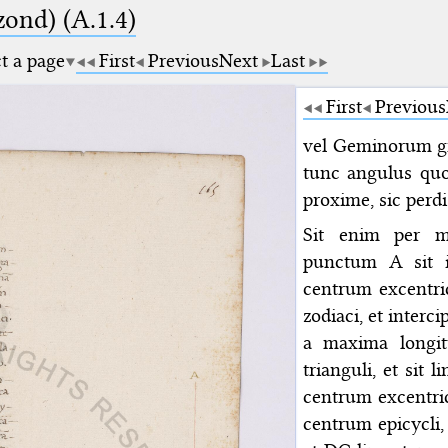
zond) (A.1.4)
ct a page
First
Previous
Next
Last
First
Previous
vel Geminorum gra
tunc angulus quo
proxime, sic perd
Sit enim per m
punctum A sit i
centrum excentri
zodiaci, et interc
a maxima longitu
trianguli, et sit
centrum excentric
centrum epicycli,