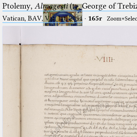
Ptolemy,
Almagesti
(tr. George of Trebi
Vatican, BAV, Vat. lat. 2054
·
165r
Zoom
Sele
Ptolemaeus
Arabus et Latinus
🔎︎
_
(the underscore) is the placeholder
Start
for exactly one character.
%
(the percent sign) is the
Project
placeholder for no, one or more
Team
than one character.
%%
(two percent signs) is the
News
placeholder for no, one or more
than one character, but not for
Jobs