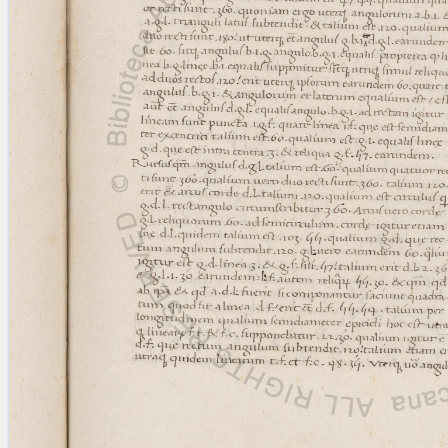
blank space (so that a search ends
at word boundaries).
Publications
Conference
Arabic Works
Arabic Manuscripts
Latin Works
Latin Manuscripts
Latin Early Prints
Images
Texts
beta
Glossary
Resources