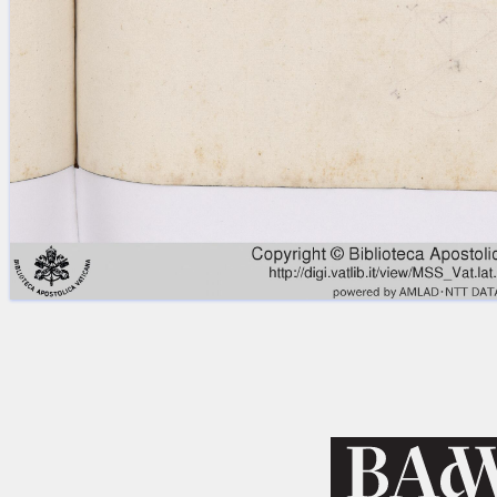
Licenses
·
FAQ
·
Contact
·
Impressum
·
Privacy
· 2013
Print 🖨