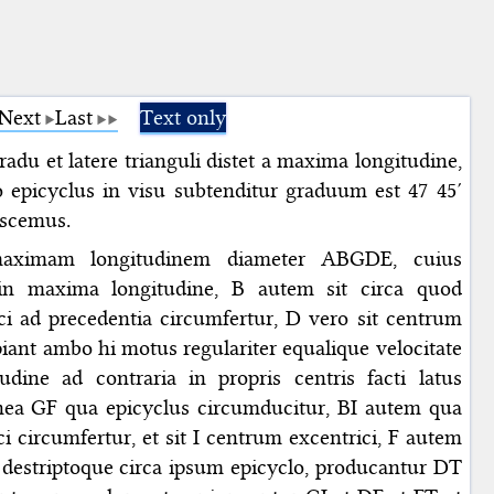
Next
Last
Text only
du et latere trianguli distet a maxima longitudine,
 epicyclus in visu subtenditur graduum est 47 45′
iscemus.
aximam longitudinem diameter ABGDE, cuius
n maxima longitudine, B autem sit circa quod
ci ad precedentia circumfertur, D vero sit centrum
ipiant ambo hi motus regulariter equalique velocitate
dine ad contraria in propris centris facti latus
 linea GF qua epicyclus circumducitur, BI autem qua
i circumfertur, et sit I centrum excentrici, F autem
 destriptoque circa ipsum epicyclo, producantur DT