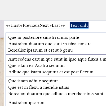
First
Previous
Next
Last
Text only
Que in posteriore sinistri cruris parte
Australior duarum que sunt in tibia sinistra
Borealior ipsarum et est sub genu
Antecedens earum que sunt in ipso aque fluxu a 
Que istam ex Austro sequitur
Adhuc que istam sequitur et est post flexum
Que istam adhuc sequitur
Que est in flexu a meridie istius
Borealior duarum que adhuc a meridie istius sunt
Australior ipsarum