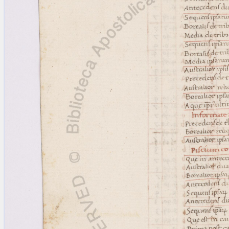
blank space (so that a search ends
at word boundaries).
Publications
Conference
Arabic Works
Arabic Manuscripts
Latin Works
Latin Manuscripts
Latin Early Prints
Images
Texts
beta
Glossary
Resources