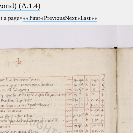
zond) (A.1.4)
ct a page
First
Previous
Next
Last