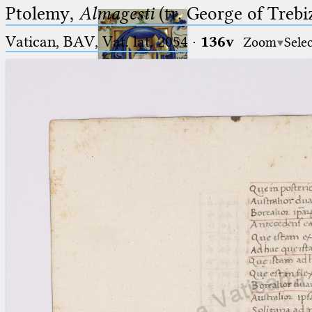
Ptolemy,
Almagesti
(tr. George of Trebi
Vatican, BAV, Vat. lat. 2054
·
136v
Zoom
Sele
Ptolemaeus
Arabus et Latinus
🔎︎
_
(the underscore) is the placeholder
Start
for exactly one character.
%
(the percent sign) is the
Project
placeholder for no, one or more
Team
than one character.
%%
(two percent signs) is the
News
placeholder for no, one or more
than one character, but not for
Jobs