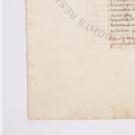
Licenses
·
FAQ
·
Contact
·
Impressum
·
Privacy
· 2013
Print 🖨