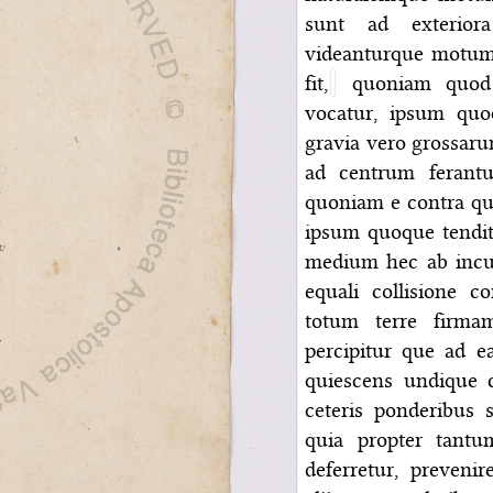
sunt ad exterior
videanturque motum 
fit,
quoniam quod 
vocatur, ipsum quo
gravia vero grossar
ad centrum ferantu
quoniam e contra qu
ipsum quoque tendit
medium hec ab incur
equali collisione c
totum terre firm
percipitur que ad e
quiescens undique 
ceteris ponderibus 
quia propter tant
deferretur, prevenir