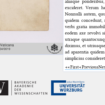
aliisque ponderibu
excideret. Verum he
Nonnulli autem, quum
quidem concedunt, ni
verbi gratia immobi
eodem axe revolvi si
utraque quantocun
diximus, et utriusqu
ad aparentia quidem i
simplicius consideret
First
Previous
Ne