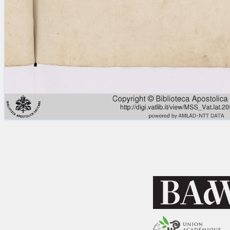
Licenses
·
FAQ
·
Contact
·
Impressum
·
Privacy
· 2013
Print 🖨