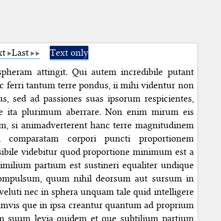
xt
Last
Text only
spheram attingit. Qui autem incredibile putant
c ferri tantum terre pondus, ii mihi videntur non
us, sed ad passiones suas ipsorum respicientes,
e ita plurimum aberrare. Non enim mirum eis
em, si animadverterent hanc terre magnitudinem
ti comparatam corpori puncti proportionem
sibile videbitur quod proportione minimum est a
milium partium est sustineri equaliter undique
 compulsum, quum nihil deorsum aut sursum in
veluti nec in sphera unquam tale quid intelligere
amvis que in ipsa creantur quantum ad proprium
 suum levia quidem et que subtilium partium