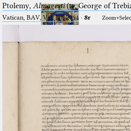
Ptolemy,
Almagesti
(tr. George of Trebi
Vatican, BAV, Vat. lat. 2054
·
8r
Zoom
Sele
Ptolemaeus
Arabus et Latinus
🔎︎
_
(the underscore) is the placeholder
Start
for exactly one character.
%
(the percent sign) is the
Project
placeholder for no, one or more
Team
than one character.
%%
(two percent signs) is the
News
placeholder for no, one or more
than one character, but not for
Jobs