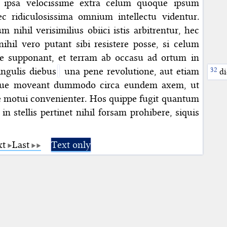
s, ipsa velocissime extra celum quoque ipsum
c ridiculosissima omnium intellectu videntur.
 nihil verisimilius obiici istis arbitrentur, hec
hil vero putant sibi resistere posse, si celum
le supponant, et terram ab occasu ad ortum in
ngulis diebus
una pene revolutione, aut etiam
di
que moveant dummodo circa eundem axem, ut
e motui convenienter. Hos quippe fugit quantum
n stellis pertinet nihil forsam prohibere, siquis
xt
Last
Text only