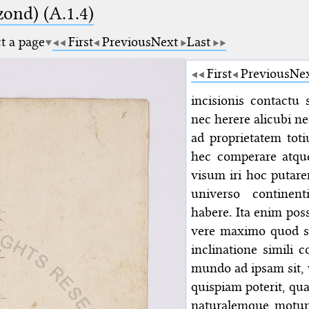
zond) (A.1.4)
ct a page
First
Previous
Next
Last
First
Previous
Ne
incisionis contactu 
nec herere alicubi ne
ad proprietatem toti
hec comperare atqu
visum iri hoc putar
universo continen
habere. Ita enim pos
vere maximo quod si
inclinatione simili
mundo ad ipsam sit, 
quispiam poterit, qu
naturalemque motum