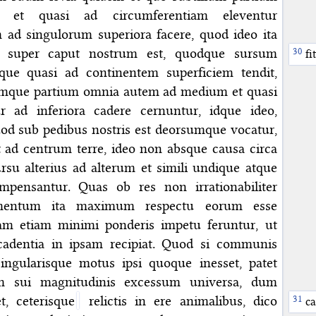
a et quasi ad circumferentiam eleventur
ad singulorum superiora facere, quod ideo ita
super caput nostrum est, quodque sursum
fit
que quasi ad continentem superficiem tendit,
umque partium omnia autem ad medium et quasi
r ad inferiora cadere cernuntur, idque ideo,
od sub pedibus nostris est deorsumque vocatur,
 ad centrum terre, ideo non absque causa circa
su alterius ad alterum et simili undique atque
ompensantur. Quas ob res non irrationabiliter
amentum ita maximum respectu eorum esse
am etiam minimi ponderis impetu feruntur, ut
cadentia in ipsam recipiat. Quod si communis
singularisque motus ipsi quoque inesset, patet
um sui magnitudinis excessum universa, dum
et, ceterisque
relictis in ere animalibus, dico
ca