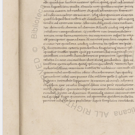
blank space (so that a search ends
at word boundaries).
Publications
Conference
Arabic Works
Arabic Manuscripts
Latin Works
Latin Manuscripts
Latin Early Prints
Images
Texts
beta
Glossary
Resources