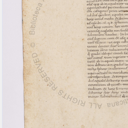
blank space (so that a search ends
at word boundaries).
Publications
Conference
Arabic Works
Arabic Manuscripts
Latin Works
Latin Manuscripts
Latin Early Prints
Images
Texts
beta
Glossary
Resources