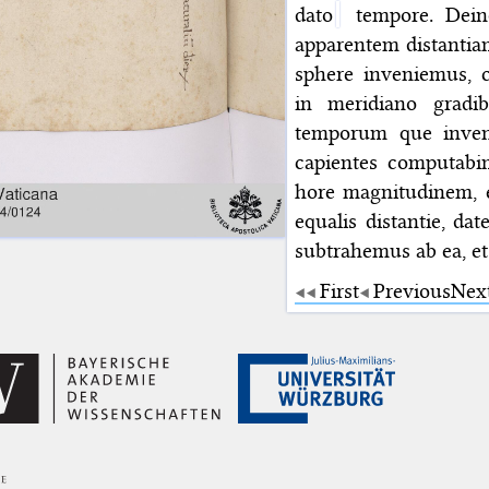
dato
tempore. Deind
apparentem distantiam
sphere inveniemus, 
in meridiano gradib
temporum que inven
capientes computab
hore magnitudinem, 
equalis distantie, da
subtrahemus ab ea, e
First
Previous
Nex