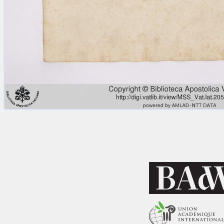
Licenses
·
FAQ
·
Contact
·
Impressum
·
Privacy
· 2013
Print 🖨