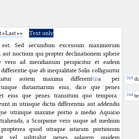
t
Last
Text only
 est. Sed secundum excessum maximorum
aut noctium qui propter declinationem sphere
e vero ad meridianum perspicitur et eadem
differentie que ab inequalitate Solis colliguntur
tuitur autem maxima different
〈i〉
a
per
di
runque distantiarum eius, dico que penes
s et eius que penes transitum quo tempora
te
nt in utrisque dictis differentiis aut addendis
itque utrinque maxime portio a medio Aquario
trahenda, a Scorpione vero usque ad medium
propterea quod utraque istarum portionum
it vel subtrahit penes solarem quidem