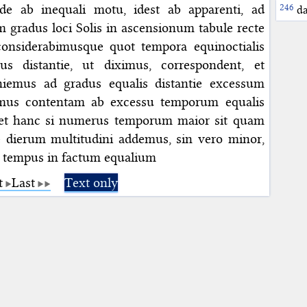
e ab inequali motu, idest ab apparenti, ad
da
 gradus loci Solis in ascensionum tabule recte
considerabimusque quot tempora equinoctialis
us distantie, ut diximus, correspondent, et
iemus ad gradus equalis distantie excessum
imus contentam ab excessu temporum equalis
et hanc si numerus temporum maior sit quam
te dierum multitudini addemus, sin vero minor,
t tempus in factum equalium
t
Last
Text only