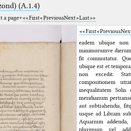
zond) (A.1.4)
ct a page
First
Previous
Next
Last
First
Previous
Nex
eadem ubique non
minimorumve dierum 
fit commutatur. Qu
ubique est et tempora 
non excedit. Sta
compositionem utra
inequalitatem Soli
meridianum pertranseu
aut subtrahendis, f
usque ad Libram sub
Aquarium addenda, 
plurimum vel add