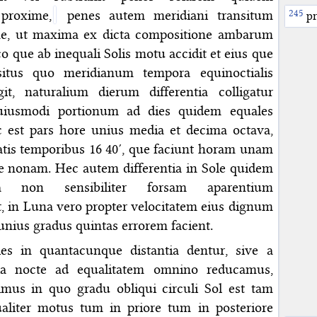
 proxime,
penes autem meridiani transitum
pr
me, ut maxima ex dicta compositione ambarum
o que ab inequali Solis motu accidit et eius que
nsitus quo meridianum tempora equinoctialis
it, naturalium dierum differentia colligatur
uiusmodi portionum ad dies quidem equales
c est pars hore unius media et decima octava,
atis temporibus 16 40′, que faciunt horam unam
e nonam. Hec autem differentia in Sole quidem
ta non sensibiliter forsam aparentium
t, in Luna vero propter velocitatem eius dignum
 unius gradus quintas errorem facient.
ies in quantacunque distantia dentur, sive a
ia nocte ad equalitatem omnino reducamus,
bimus in quo gradu obliqui circuli Sol est tam
aliter motus tum in priore tum in posteriore