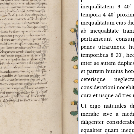
inequalitatem 3 40′
tempora 4 40′ proxi
inequalitatum eius dic
ab inequalitate tra
pertranseunt consurg
penes utrarunque h
temporibus 8 20′, he
inter se autem duplic
et partem hunius hor
ceterisque neglec
considerationi nocebi
cura et usque ad tres
Ut ergo naturales d
meridie sive a med
diligenter considera
equaliter quam inequ