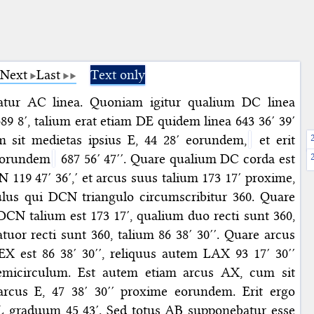
Next
Last
Text only
atur AC linea. Quoniam igitur qualium DC linea
89 8′, talium erat etiam DE quidem linea 643 36′ 39′
 sit medietas ipsius E, 44 28′ eorundem,
et erit
eorundem
687 56′ 47′′. Quare qualium DC corda est
N 119 47′ 36′,′ et arcus suus talium 173 17′ proxime,
ulus qui DCN triangulo circumscribitur 360. Quare
CN talium est 173 17′, qualium duo recti sunt 360,
uor recti sunt 360, talium 86 38′ 30′′. Quare arcus
EX est 86 38′ 30′′, reliquus autem LAX 93 17′ 30′′
emicirculum. Est autem etiam arcus AX, cum sit
arcus E, 47 38′ 30′′ proxime eorundem. Erit ergo
L graduum 45 43′. Sed totus AB supponebatur esse