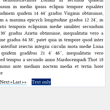
psium in medio ipsius eclipsis tempore equaliter
udinem quidem 14 44′ gradus Virginis obtinuisse,
tem a maxima epicycli longitudine gradus 12 24′, in
stri temporis eclipsium medie similiter secundum
30′ gradus Arietis obtinuisse, inequalitatis vero a
ne gradus 64 38′, patet quia in tempore quod inter
 interfuit reiectis integris circulis mota medie Luna
s quidem gradibus 21 4′ 46′′, inequalitatis vero
. Sed tempus a secundo anno Mardocempadi Thot 18
onono ante mediam noctem media et tertia hore
te
Next
Last
Text only