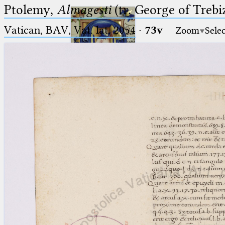
Ptolemy,
Almagesti
(tr. George of Trebi
Vatican, BAV, Vat. lat. 2054
·
73v
Zoom
Sele
Ptolemaeus
Arabus et Latinus
🔎︎
_
(the underscore) is the placeholder
Start
for exactly one character.
%
(the percent sign) is the
Project
placeholder for no, one or more
Team
than one character.
%%
(two percent signs) is the
News
placeholder for no, one or more
than one character, but not for
Jobs