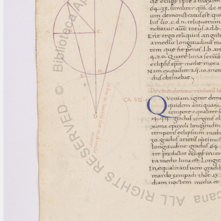
blank space (so that a search ends
at word boundaries).
Publications
Conference
Arabic Works
Arabic Manuscripts
Latin Works
Latin Manuscripts
Latin Early Prints
Images
Texts
beta
Glossary
Resources