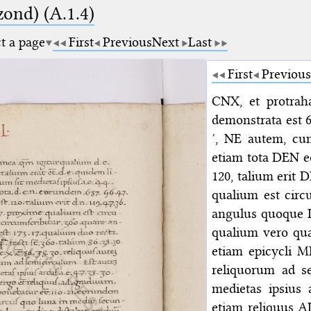
zond) (A.1.4)
ct a page
First
Previous
Next
Last
First
Previous
CNX, et protrah
demonstrata est 6
′, NE autem, cum
etiam tota DEN 
120, talium erit D
qualium est circ
angulus quoque D
qualium vero quat
etiam epicycli M
reliquorum ad s
medietas ipsius 
etiam reliquus A