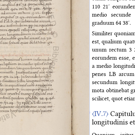
110 21′ eorunde
medio secunde e
graduum 64 38′.
Similiter quonia
est, qualium qua
unum rectum 3 2
eorundem esse, e
a medio longitud
penes LB arcum 
secundum longit
mota obtinebat gra
scilicet, quot eti
〈IV.7〉
Capitul
longitudinis 
Quoniam igitu