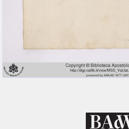
Licenses
·
FAQ
·
Contact
·
Impressum
·
Privacy
· 2013
Print 🖨