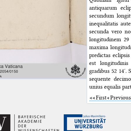
antiquarum ecli
secundum longit
inequalitatis au
secunda vero no
longitudinem 29 
maxima longitudi
predictas eclipsis
est longitudini
gradibus 52 14′
sequente decim
unius equalis par
First
Previous