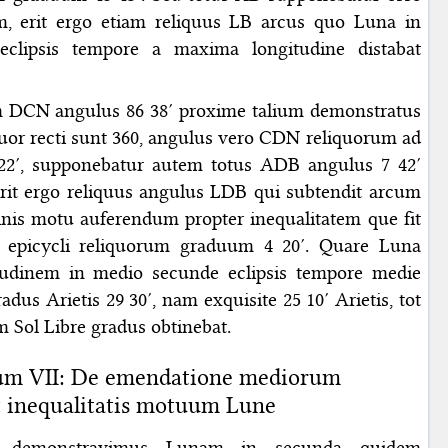
m, erit ergo etiam reliquus LB arcus quo Luna in
clipsis tempore a maxima longitudine distabat
m DCN angulus 86 38′ proxime talium demonstratus
tuor recti sunt 360, angulus vero CDN reliquorum ad
2′, supponebatur autem totus ADB angulus 7 42′
rit ergo reliquus angulus LDB qui subtendit arcum
inis motu auferendum propter inequalitatem que fit
epicycli reliquorum graduum 4 20′. Quare Luna
udinem in medio secunde eclipsis tempore medie
dus Arietis 29 30′, nam exquisite 25 10′ Arietis, tot
am Sol Libre gradus obtinebat.
um VII: De emendatione mediorum
et inequalitatis motuum Lune
r demonstravimus Lunam in secunda quidem