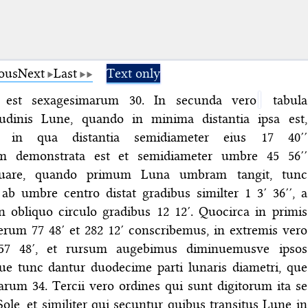
ous
Next
Last
Text only
e est sexagesimarum 30. In secunda vero
tabula
tudinis Lune, quando in minima distantia ipsa est,
s in qua distantia semidiameter eius 17 40′′
m demonstrata est et semidiameter umbre 45 56′′
uare, quando primum Luna umbram tangit, tunc
ab umbre centro distat gradibus similter 1 3′ 36′′, a
 obliquo circulo gradibus 12 12′. Quocirca in primis
rum 77 48′ et 282 12′ conscribemus, in extremis vero
57 48′, et rursum augebimus diminuemusve ipsos
ue tunc dantur duodecime parti lunaris diametri, que
arum 34. Tercii vero ordines qui sunt digitorum ita se
Sole, et similiter qui secuntur quibus transitus Lune in