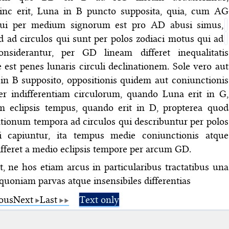
inc erit, Luna in B puncto supposita, quia, cum AG
 qui per medium signorum est pro AD abusi simus,
d ad circulos qui sunt per polos zodiaci motus qui ad
nsiderantur, per GD lineam differet inequalitatis
e est penes lunaris circuli declinationem. Sole vero aut
in B supposito, oppositionis quidem aut coniunctionis
er indifferentiam circulorum, quando Luna erit in G,
 eclipsis tempus, quando erit in D, propterea quod
tionum tempora ad circulos qui describuntur per polos
li capiuntur, ita tempus medie coniunctionis atque
ifferet a medio eclipsis tempore per arcum GD.
, ne hos etiam arcus in particularibus tractatibus una
uoniam parvas atque insensibiles differentias
ous
Next
Last
Text only