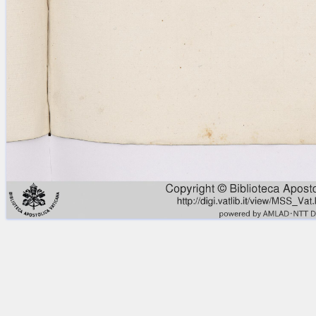
Licenses
·
FAQ
·
Contact
·
Impressum
·
Privacy
· 2013
Print 🖨