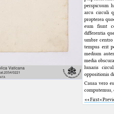
perspicuum h
arcu circuli
propterea quo
eum fiunt co
differentia qu
umbre centro 
tempus erit p
medium autem
media obscura
lunaris circu
oppositionis d
Causa vero est
computemus, q
First
Previ