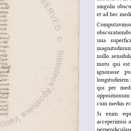
singulis obsc
et ad hec medi
Computavimus 
obscurationib
una superfic
magnitudinum 
nullo sensibi
motu qui est
ignorasse p
longitudinem f
qui per med
oppositionum
cum mediis ec
Si enim equ
acceperimus a
perpendicul