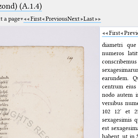
zond) (A.1.4)
ct a page
First
Previous
Next
Last
First
Previ
diametri qu
numeros lati
conscribemu
sexagesimaru
earundem. Q
centrum eius 
nodo autem in
versibus nume
102 12′ et 2
sexagesimis q
est sexagesim
habent, ut in 