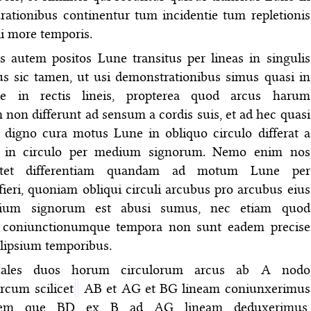
urationibus continentur tum incidentie tum repletionis
i more temporis.
autem positos Lune transitus per lineas in singulis
us sic tamen, ut usi demonstrationibus simus quasi in
ie in rectis lineis, propterea quod arcus harum
non differunt ad sensum a cordis suis, et ad hec quasi
li digno cura motus Lune in obliquo circulo differat a
 in circulo per medium signorum. Nemo enim nos
utet differentiam quandam ad motum Lune per
ieri, quoniam obliqui circuli arcubus pro arcubus eius
ium signorum est abusi sumus, nec etiam quod
 coniunctionumque tempora non sunt eadem precise
lipsium temporibus.
ales duos horum circulorum arcus ab A nodo
rcum scilicet
AB et AG et BG lineam coniunxerimus
arem que BD ex B ad AG lineam deduxerimus,