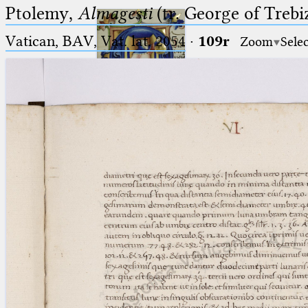
Ptolemy,
Almagesti
(tr. George of Trebi
Vatican, BAV, Vat. lat. 2054
·
109r
Zoom
Sele
Ptolemaeus
Arabus et Latinus
🔎︎
_
(the underscore) is the placeholder
Start
for exactly one character.
%
(the percent sign) is the
Project
placeholder for no, one or more
Team
than one character.
%%
(two percent signs) is the
News
placeholder for no, one or more
than one character, but not for
Jobs