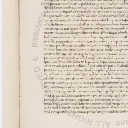
blank space (so that a search ends
at word boundaries).
Publications
Conference
Arabic Works
Arabic Manuscripts
Latin Works
Latin Manuscripts
Latin Early Prints
Images
Texts
beta
Glossary
Resources