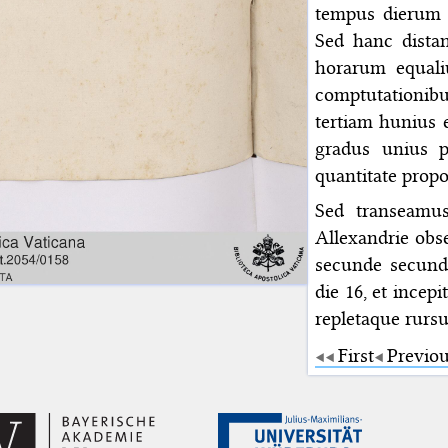
tempus dierum 
Sed hanc dista
horarum equali
comptutationibu
tertiam hunius 
gradus unius p
quantitate propo
Sed transeamus
Allexandrie obse
secunde secund
die 16, et ince
repletaque rursu
First
Previo