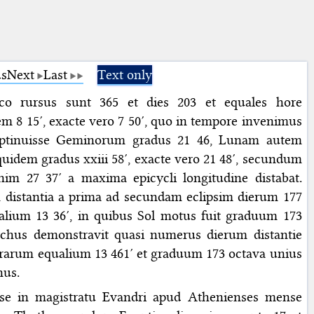
us
Next
Last
Text only
oco rursus sunt 365 et dies 203 et equales hore
em 8 15′, exacte vero 7 50′, quo in tempore invenimus
optinuisse Geminorum gradus 21 46, Lunam autem
quidem gradus xxiii 58′, exacte vero 21 48′, secundum
nim 27 37′ a maxima epicycli longitudine distabat.
m distantia a prima ad secundam eclipsim dierum 177
lium 13 36′, in quibus Sol motus fuit graduum 173
rchus demonstravit quasi numerus dierum distantie
horarum equalium 13 461′ et graduum 173 octava unius
nus.
isse in magistratu Evandri apud Athenienses mense