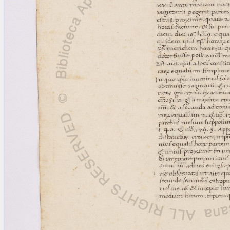
blank space (so that a search ends
at word boundaries).
Publications
Conference
Arabic Works
Arabic Manuscripts
Latin Works
Latin Manuscripts
Latin Early Prints
Images
Texts
beta
Glossary
Resources