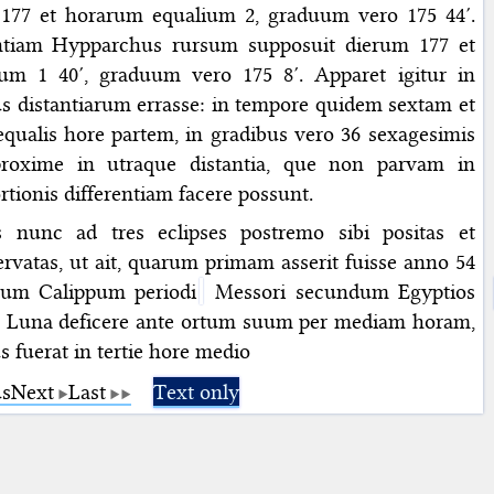
177 et horarum equalium 2, graduum vero 175 44′.
ntiam Hypparchus rursum supposuit dierum 177 et
um 1 40′, graduum vero 175 8′. Apparet igitur in
s distantiarum errasse: in tempore quidem sextam et
equalis hore partem, in gradibus vero 36 sexagesimis
roxime in utraque distantia, que non parvam in
rtionis differentiam facere possunt.
 nunc ad tres eclipses postremo sibi positas et
rvatas, ut ait, quarum primam asserit fuisse anno 54
um Calippum periodi
Messori secundum Egyptios
pit Luna deficere ante ortum suum per mediam horam,
s fuerat in tertie hore medio
us
Next
Last
Text only