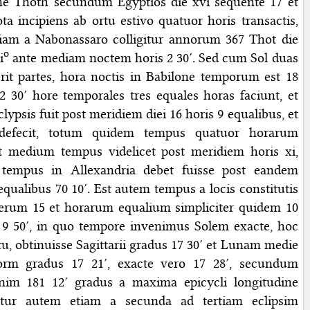
ne Thoth secundum Egyptios die xvi sequente 17 et
 tota incipiens ab ortu estivo quatuor horis transactis,
iam a Nabonassaro colligitur annorum 367 Thot die
o
i
ante mediam noctem horis 2 30′. Sed cum Sol duas
erit partes, hora noctis in Babilone temporum est 18
2 30′ hore temporales tres equales horas faciunt, et
clypsis fuit post meridiem diei 16 horis 9 equalibus, et
defecit, totum quidem tempus quatuor horarum
t medium tempus videlicet post meridiem horis xi,
tempus in Allexandria debet fuisse post eandem
qualibus 70 10′. Est autem tempus a locis constitutis
erum 15 et horarum equalium simpliciter quidem 10
o 9 50′, in quo tempore invenimus Solem exacte, hoc
u, obtinuisse Sagittarii gradus 17 30′ et Lunam medie
rm gradus 17 21′, exacte vero 17 28′, secundum
enim 181 12′ gradus a maxima epicycli longitudine
igitur autem etiam a secunda ad tertiam eclipsim