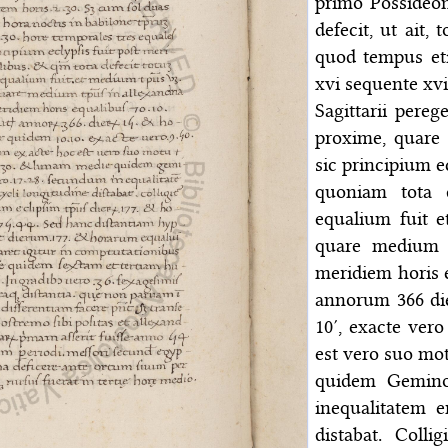
primo Possideo
defecit, ut ait,
quod tempus et
xvi sequente xvi
Sagittarii pereg
proxime, quare 
sic principium e
quoniam tota 
equalium fuit e
quare medium 
meridiem horis e
annorum 366 di
10′, exacte ver
est vero suo mot
quidem Gemino
inequalitatem 
distabat. Coll