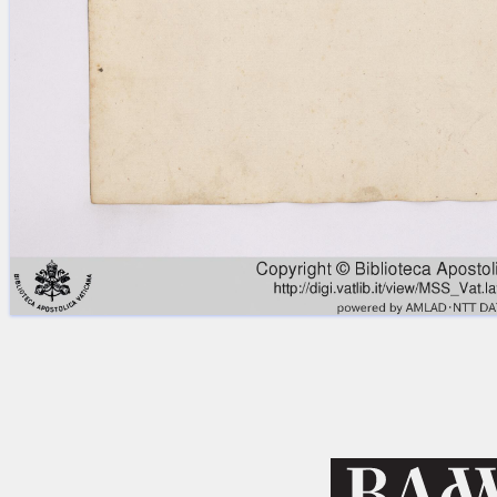
Licenses
·
FAQ
·
Contact
·
Impressum
·
Privacy
· 2013
Print 🖨