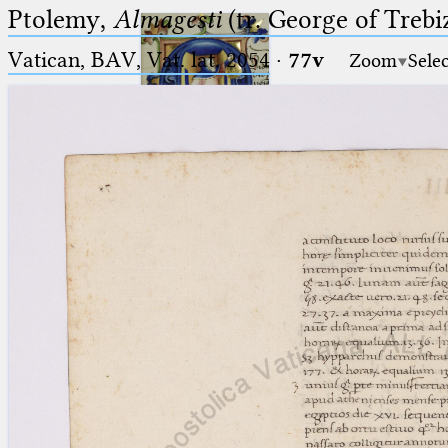
Ptolemy,
Almagesti
(tr. George of Trebi
Vatican, BAV, Vat. lat. 2054
·
77v
Zoom
Sele
Ptolemaeus
Arabus et Latinus
🔎︎
_
(the underscore) is the placeholder
Start
for exactly one character.
%
(the percent sign) is the
Project
placeholder for no, one or more
Team
than one character.
%%
(two percent signs) is the
News
placeholder for no, one or more
than one character, but not for
Jobs