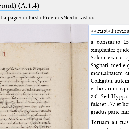
zond) (A.1.4)
ct a page
First
Previous
Next
Last
First
Previo
a constituto l
simpliciter quid
Solem exacte 
Sagitarii medie 
inequalitatem e
Colligitur aute
et horarum equa
28′. Sed Hyppa
fuisset 177 et 
gradus parte mi
Tertiam ait fu