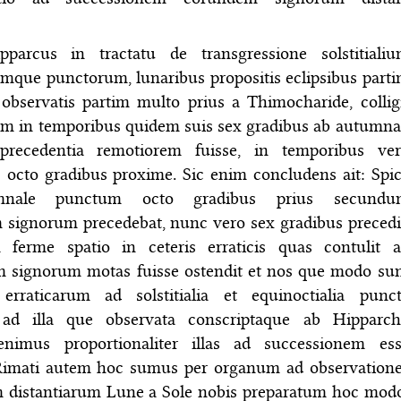
arcus in tractatu de transgressione solstitiali
umque punctorum, lunaribus propositis eclipsibus part
 observatis partim multo prius a Thimocharide, collig
am in temporibus quidem suis sex gradibus ab autumna
recedentia remotiorem fuisse, in temporibus ve
 octo gradibus proxime. Sic enim concludens ait: Spi
mnale punctum octo gradibus prius secundu
 signorum precedebat, nunc vero sex gradibus precedi
 ferme spatio in ceteris erraticis quas contulit 
 signorum motas fuisse ostendit et nos que modo su
erraticarum ad solstitialia et equinoctialia punc
 ad illa que observata conscriptaque ab Hipparc
enimus proportionaliter illas ad successionem es
 Rimati autem hoc sumus per organum ad observation
m distantiarum Lune a Sole nobis preparatum hoc mod