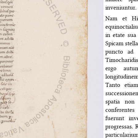
inveniuntur.
Nam et Hipp
equinoctiali
in etate sua
Spicam stell
puncto ad p
Timocharidis
ergo autu
longitudinem
Tanto etiam
successionem
spatia non 
conferentes
fuerunt inv
progressas.
particulariu