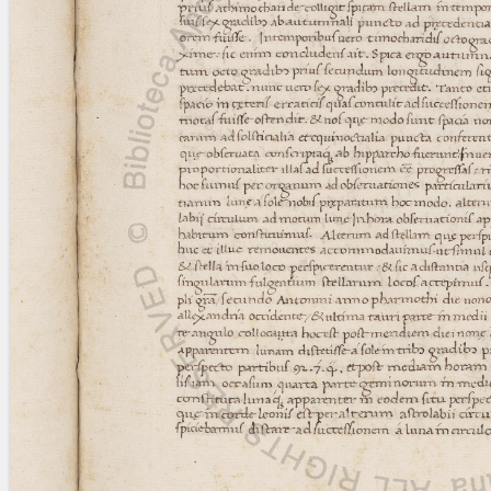
blank space (so that a search ends
at word boundaries).
Publications
Conference
Arabic Works
Arabic Manuscripts
Latin Works
Latin Manuscripts
Latin Early Prints
Images
Texts
beta
Glossary
Resources