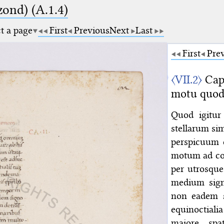
zond) (A.1.4)
ct a page
First
Previous
Next
Last
First
Pre
〈VII.2〉
Capi
motu quod
Quod igitur
stellarum sim
perspicuum 
motum ad con
per utrosque
medium signo
non eadem s
equinoctiali
maiore spa