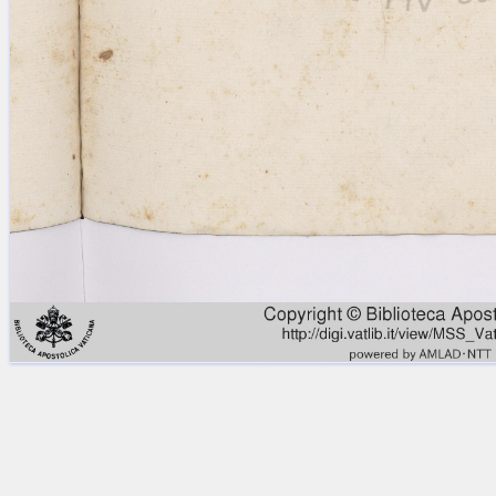
Licenses
·
FAQ
·
Contact
·
Impressum
·
Privacy
· 2013
Print 🖨