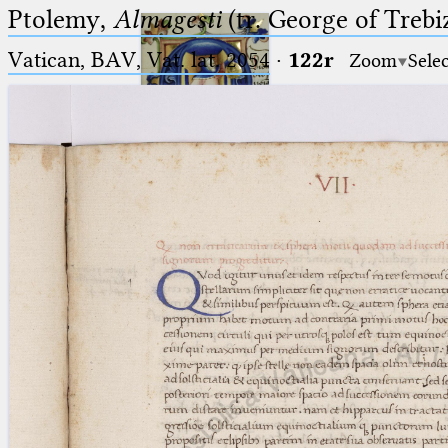
Ptolemy,
Almagesti
(tr. George of Trebi
Vatican, BAV, Vat. lat. 2054
·
122r
Zoom
Sele
Ptolemaeus
Arabus et Latinus
🔎︎
_
(the underscore) is the placeholder
Start
for exactly one character.
%
(the percent sign) is the
Project
placeholder for no, one or more
Team
than one character.
%%
(two percent signs) is the
News
placeholder for no, one or more
than one character, but not for
Jobs