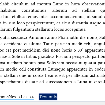
rolabii circulum ad motum Lune in hora observation
 habitum constituimus, alterum ad stellam qu
ur huc et illuc removentes accommodavimus, ut simul 
a in suo loco perspicerentur, et sic a distantia usque 
arum fulgentium stellarum locos accepimus.
gratia secundo Antonini anno Pharmothi die nono, So
ia occidente et ultima Tauri parte in medii celi
angul
c est post meridiem diei none horis 5 30′ apparent
isse a Sole in tribus gradibus Piscium perspecto partib
t post mediam horam post Solis iam occasum quarta par
n medio celi constituta Lunaque apparenter in eod
a, stellam que in corde Leonis est per alterum astrolab
spiciebamus distare ad successionem a Luna in circu
vious
Next
Last
Text only