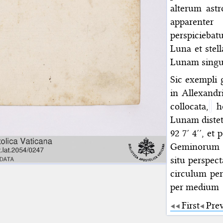
alterum ast
apparenter
perspiciebat
Luna et stell
Lunam singul
Sic exempli 
in Allexandr
collocata,
ho
Lunam distet
92 7′ 4′′, e
Geminorum i
situ perspect
circulum per
per medium
First
Pre