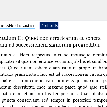
vious
Next
Last
Text only
tulum II : Quod non erraticarum et sphera
am ad successionem signorum progreditur
 unus et idem respectus inter se motusque omni
pliciter sit que non erratice vocantur, ab his et similib
est. Quod autem sphera etiam istarum proprium hab
traria primi motus, hoc est ad successionem circuli q
 polos est tum equinoctialis tum eius qui maximus p
rum describitur, inde maxime patet, quod ipse stel
patia olim et in
nostris temporibus ad solstitialia 
a puncta conservant, sed semper in posteriori tempo
tio ad successionem eorundem signorum distar