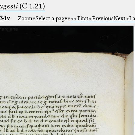
gesti
(C.1.21)
34v
Zoom
Select a page
First
Previous
Next
La