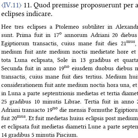
〈IV.11〉
11. Quod premisse proposuerunt per al
eclipses indicare.
Hee tres eclipses a Ptolemeo subtiliter in Alexandr
o
sunt. Prima fuit in 17
annorum Adriani 20 diebus
mus
Egiptiorum transactis, cuius mane fuit dies 21
,
medium fuit ante medium noctis medietate hore et q
tota Luna eclipsata, Sole in 13 gradibus et quart
no
Secunda fuit in anno 19
eiusdem duobus diebus m
transactis, cuius mane fuit dies tertius. Medium hui
considerationem fuit ante medium noctis hora una, et
in Luna a parte septentrionis medietas et tertia diamet
25 gradibus 10 minutis Librae. Tertia fuit in anno 
no
Adriani transacto 19
die mensis Formuthe Egiptior
mus
fuit 20
. Et fuit medietas huius eclipsis post medium
et eclipsata fuit medietas diametri Lune a parte septen
14 gradibus 5 minutis Piscium.