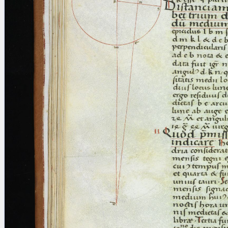
blank space (so that a search ends
at word boundaries).
Publications
Conference
Arabic Works
Arabic Manuscripts
Latin Works
Latin Manuscripts
Latin Early Prints
Images
Texts
beta
Glossary
Resources