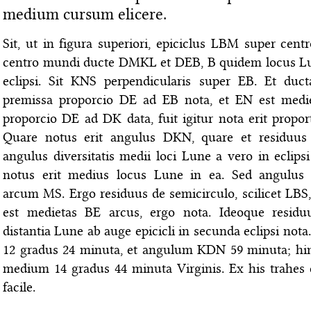
medium cursum elicere.
Sit, ut in figura superiori, epiciclus LBM super centr
centro mundi ducte DMKL et DEB, B quidem locus L
eclipsi. Sit KNS perpendicularis super EB. Et duc
premissa proporcio DE ad EB nota, et EN est medi
proporcio DE ad DK data, fuit igitur nota erit prop
Quare notus erit angulus DKN, quare et residuus
angulus diversitatis medii loci Lune a vero in eclips
notus erit medius locus Lune in ea. Sed angulus 
arcum MS. Ergo residuus de semicirculo, scilicet LBS
est medietas BE arcus, ergo nota. Ideoque residuu
distantia Lune ab auge epicicli in secunda eclipsi nota
12 gradus 24 minuta, et angulum KDN 59 minuta; h
medium 14 gradus 44 minuta Virginis. Ex his trahes e
facile.