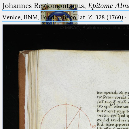
Johannes Regiomontanus,
Epitome Alma
Venice, BNM, Fondo antico lat. Z. 328 (1760)
·
Ptolemaeus
Arabus et Latinus
🔎︎
_
(the underscore) is the placeholder
Start
for exactly one character.
%
(the percent sign) is the
Project
placeholder for no, one or more
Team
than one character.
%%
(two percent signs) is the
News
placeholder for no, one or more
than one character, but not for
Jobs