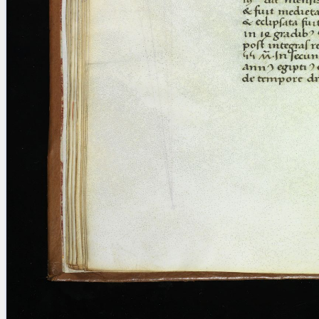
Licenses
·
FAQ
·
Contact
·
Impressum
·
Privacy
· 2013
Print 🖨