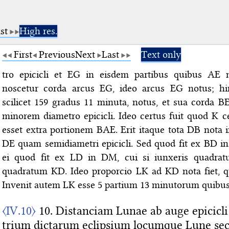
st
High res.
First
Previous
Next
Last
Text only
tro epicicli et EG in eisdem partibus quibus AE n
noscetur corda arcus EG, ideo arcus EG notus; hi
scilicet 159 gradus 11 minuta, notus, et sua corda B
minorem diametro epicicli. Ideo certus fuit quod K c
esset extra portionem BAE. Erit itaque tota DB nota 
DE quam semidiametri epicicli. Sed quod fit ex BD i
ei quod fit ex LD in DM, cui si iunxeris quadrat
quadratum KD. Ideo proporcio LK ad KD nota fiet, q
Invenit autem LK esse 5 partium 13 minutorum quibus
〈IV.10〉
10. Distanciam Lunae ab auge epicicli
trium dictarum eclipsium locumque Lune s