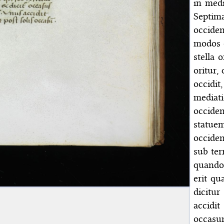
in medi
Septim
occiden
modos 
stella 
oritur,
occidi
mediati
occide
statue
occide
sub ter
quando
erit qu
dicitu
accidit
occasu