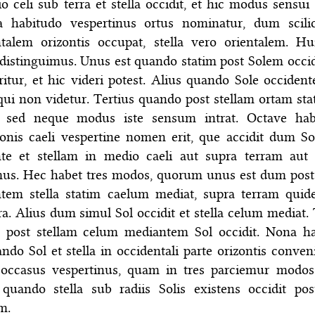
o celi sub terra et stella occidit, et hic modus sensui p
a habitudo vespertinus ortus nominatur, dum scili
talem orizontis occupat, stella vero orientalem. Hu
distinguimus. Unus est quando statim post Solem occ
oritur, et hic videri potest. Alius quando Sole occidente
 qui non videtur. Tertius quando post stellam ortam sta
t, sed neque modus iste sensum intrat. Octave hab
onis caeli vespertine nomen erit, que accidit dum S
nte et stellam in medio caeli aut supra terram aut
mus. Hec habet tres modos, quorum unus est dum pos
ntem stella statim caelum mediat, supra terram qui
ra. Alius dum simul Sol occidit et stella celum mediat. 
 post stellam celum mediantem Sol occidit. Nona h
ando Sol et stella in occidentali parte orizontis conveni
r occasus vespertinus, quam in tres parciemur modo
 quando stella sub radiis Solis existens occidit pos
m.