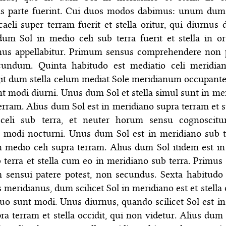
tis parte fuerint. Cui duos modos dabimus: unum dum
aeli super terram fuerit et stella oritur, qui diurnus d
um Sol in medio celi sub terra fuerit et stella in or
nus appellabitur. Primum sensus comprehendere non p
cundum. Quinta habitudo est mediatio celi meridia
it dum stella celum mediat Sole meridianum occupante
t modi diurni. Unus dum Sol et stella simul sunt in me
erram. Alius dum Sol est in meridiano supra terram et st
celi sub terra, et neuter horum sensu cognoscitu
 modi nocturni. Unus dum Sol est in meridiano sub t
in medio celi supra terram. Alius dum Sol itidem est i
b terra et stella cum eo in meridiano sub terra. Primu
sensui patere potest, non secundus. Sexta habitudo 
 meridianus, dum scilicet Sol in meridiano est et stella o
uo sunt modi. Unus diurnus, quando scilicet Sol est i
pra terram et stella occidit, qui non videtur. Alius dum 