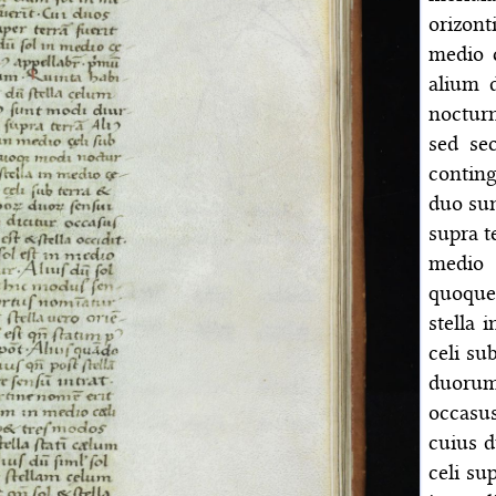
orizon
medio c
alium d
noctur
sed se
conting
duo sun
supra t
medio 
quoque
stella 
celi su
duorum 
occasus
cuius d
celi su