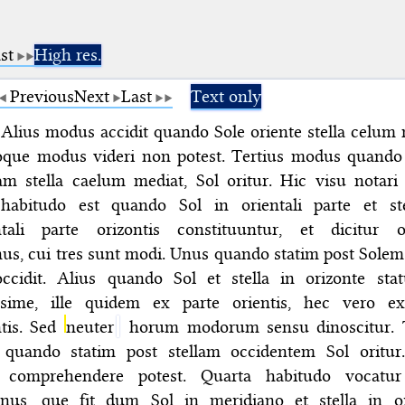
st
High res.
Previous
Next
Last
Text only
 Alius modus accidit quando Sole oriente stella celum 
oque modus videri non potest. Tertius modus quando
m stella caelum mediat, Sol oritur. Hic visu notari 
 habitudo est quando Sol in orientali parte et st
ntali parte orizontis constituuntur, et dicitur o
us, cui tres sunt modi. Unus quando statim post Sole
occidit. Alius quando Sol et stella in orizonte sta
issime, ille quidem ex parte orientis, hec vero e
ntis. Sed
neuter
horum modorum sensu dinoscitur. T
quando statim post stellam occidentem Sol oritur.
 comprehendere potest. Quarta habitudo vocatur
anus, que fit dum Sol in meridiano et stella in or