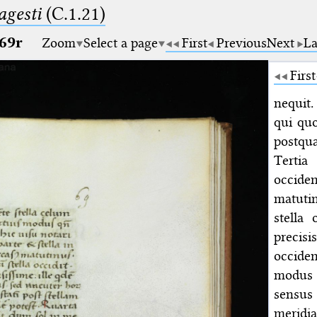
gesti
(C.1.21)
69r
Zoom
Select a page
First
Previous
Next
La
First
nequit.
qui qu
postqua
Tertia
occide
matutin
stella 
precis
occide
modus 
sensus
meridi