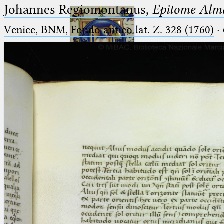
Johannes Regiomontanus,
Epitome Alma
Venice, BNM, Fondo antico lat. Z. 328 (1760)
·
Ptolemaeus
Arabus et Latinus
🔎︎
_
(the underscore) is the placeholder
Start
for exactly one character.
%
(the percent sign) is the
Project
placeholder for no, one or more
Team
than one character.
%%
(two percent signs) is the
News
placeholder for no, one or more
than one character, but not for
Jobs