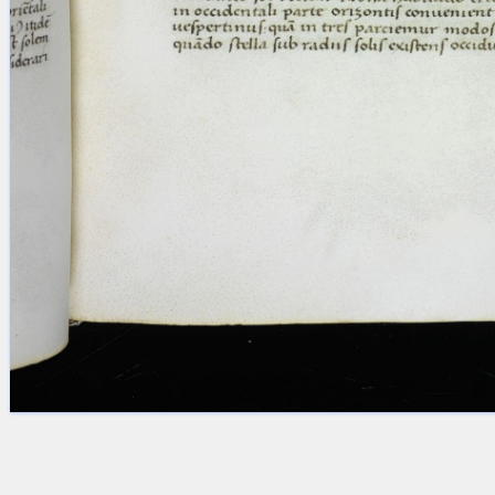
Licenses
·
FAQ
·
Contact
·
Impressum
·
Privacy
· 2013
Print 🖨