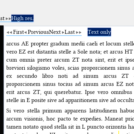
st
High res.
First
Previous
Next
Last
Text only
arcus AE propter gradum medii caeli et locum stell
vero EZ est distantia stelle a Sole nota; et arcus H
cum omnia preter arcum ZT nota sint, erit et ipse
breviori silogismo voles, scias proporcionem sinus
ex secundo libro noti ad sinum arcus ZT q
proporcionem sinus tocius ad sinum arcus EZ not
erit arcus ZT, qui querebatur. Ipse vero omnibus s
stelle in E posite sive ad apparitionem sive ad occult
Si vero stella primum apparens latitudinem habuer
arcum visionis, hoc pacto te expedies. Maneat prio
tamen notato quod stella sit in L puncto orizontis h