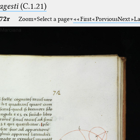
gesti
(C.1.21)
72r
Zoom
Select a page
First
Previous
Next
La