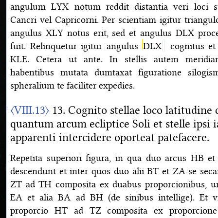
angulum LYX notum reddit distantia veri loci st
Cancri vel Capricorni. Per scientiam igitur triang
angulus XLY notus erit, sed et angulus DLX proce
fuit. Relinquetur igitur angulus
DLX
cognitus et 
KLE. Cetera ut ante. In stellis autem meridia
habentibus mutata dumtaxat figuratione silogis
spheralium te faciliter expedies.
〈VIII.13〉
13. Cognito stellae loco latitudine 
quantum arcum ecliptice Soli et stelle ipsi
apparenti intercidere oporteat patefacere.
Repetita superiori figura, in qua duo arcus HB 
descendunt et inter quos duo alii BT et ZA se secan
ZT ad TH composita ex duabus proporcionibus, un
EA et alia BA ad BH (de sinibus intellige). Et v
proporcio HT ad TZ composita ex proporcio