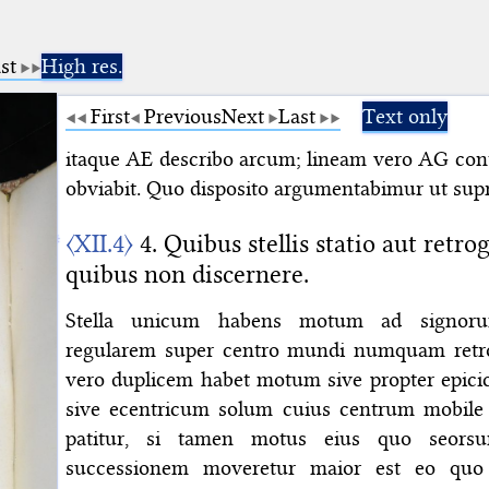
st
High res.
First
Previous
Next
Last
Text only
itaque AE describo arcum; lineam vero AG cont
obviabit. Quo disposito argumentabimur ut sup
〈XII.4〉
4. Quibus stellis statio aut retro
quibus non discernere.
Stella unicum habens motum ad signoru
regularem super centro mundi numquam retro
vero duplicem habet motum sive propter epici
sive ecentricum solum cuius centrum mobile 
patitur, si tamen motus eius quo seors
successionem moveretur maior est eo qu