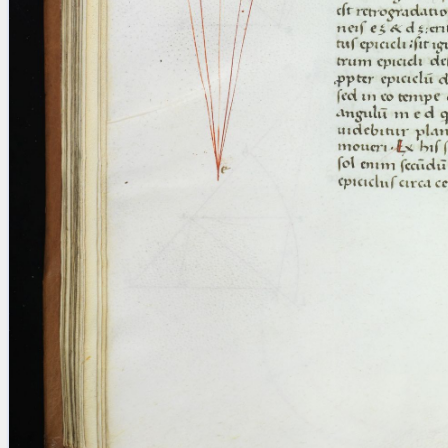
Licenses
·
FAQ
·
Contact
·
Impressum
·
Privacy
· 2013
Print 🖨