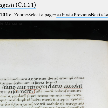
gesti
(C.1.21)
101v
Zoom
Select a page
First
Previous
Next
La