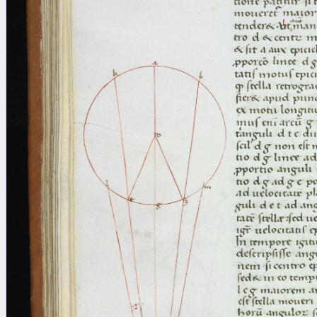
blank space (so that a search ends
at word boundaries).
Publications
Conference
Arabic Works
Arabic Manuscripts
Latin Works
Latin Manuscripts
Latin Early Prints
Images
Texts
beta
Glossary
Resources