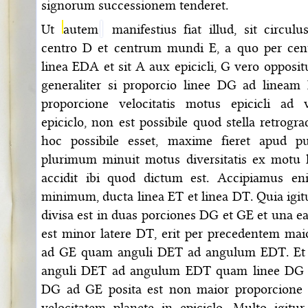
signorum successionem tenderet.
Ut
autem
manifestius fiat illud, sit circul
centro D et centrum mundi E, a quo per cent
linea EDA et sit A aux epicicli, G vero opposi
generaliter si proporcio linee DG ad lineam
proporcione velocitatis motus epicicli ad v
epiciclo, non est possibile quod stella retrogra
hoc possibile esset, maxime fieret apud 
plurimum minuit motus diversitatis ex motu l
accidit ibi quod dictum est. Accipiamus
minimum, ducta linea ET et linea DT. Quia igit
divisa est in duas porciones DG et GE et una e
est minor latere DT, erit per precedentem mai
ad GE quam anguli DET ad angulum EDT. Et 
anguli DET ad angulum EDT quam linee DG a
DG ad GE posita est non maior proporcione ve
velocitatem planete in epiciclo. Multo igitu