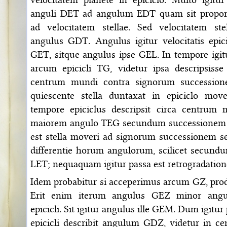
anguli DET ad angulum EDT quam sit proportio
ad velocitatem stellae. Sed velocitatem st
angulus GDT. Angulus igitur velocitatis epic
GET, sitque angulus ipse GEL. In tempore igitu
arcum epicicli TG, videtur ipsa descripsis
centrum mundi contra signorum successione
quiescente stella duntaxat in epiciclo mov
tempore epiciclus descripsit circa centru
maiorem angulo TEG secundum successionem s
est stella moveri ad signorum successionem 
differentie horum angulorum, scilicet secund
LET; nequaquam igitur passa est retrogradatio
Idem probabitur si acceperimus arcum GZ, produ
Erit enim iterum angulus GEZ minor angul
epicicli. Sit igitur angulus ille GEM. Dum igitu
epicicli describit angulum GDZ, videtur in c