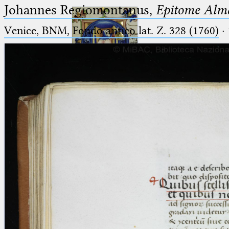
Johannes Regiomontanus,
Epitome Alma
Venice, BNM, Fondo antico lat. Z. 328 (1760)
·
Ptolemaeus
Arabus et Latinus
🔎︎
_
(the underscore) is the placeholder
Start
for exactly one character.
%
(the percent sign) is the
Project
placeholder for no, one or more
Team
than one character.
%%
(two percent signs) is the
News
placeholder for no, one or more
than one character, but not for
Jobs