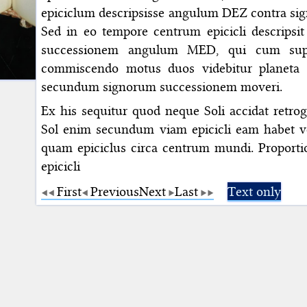
epiciclum descripsisse angulum DEZ contra si
Sed in eo tempore centrum epicicli descrips
successionem angulum MED, qui cum sup
commiscendo motus duos videbitur planeta 
secundum signorum successionem moveri.
Ex his sequitur quod neque Soli accidat retro
Sol enim secundum viam epicicli eam habet ve
quam epiciclus circa centrum mundi. Proporti
epicicli
First
Previous
Next
Last
Text only