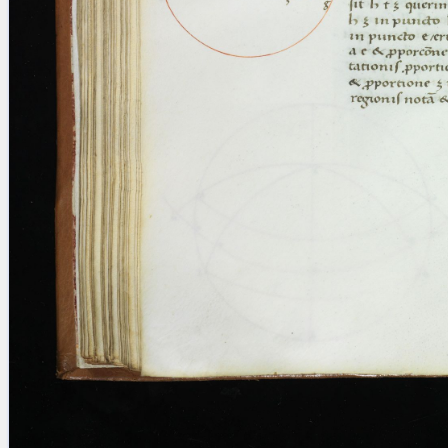
Licenses
·
FAQ
·
Contact
·
Impressum
·
Privacy
· 2013
Print 🖨