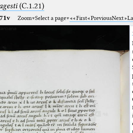
gesti
(C.1.21)
71v
Zoom
Select a page
First
Previous
Next
La