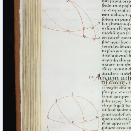
blank space (so that a search ends
at word boundaries).
Publications
Conference
Arabic Works
Arabic Manuscripts
Latin Works
Latin Manuscripts
Latin Early Prints
Images
Texts
beta
Glossary
Resources