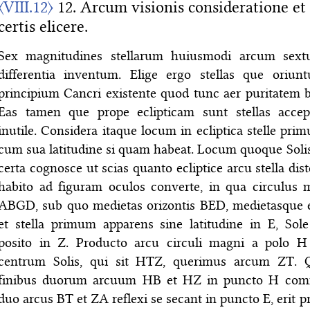
〈VIII.12〉
12. Arcum visionis consideratione e
certis elicere.
Sex magnitudines stellarum huiusmodi arcum sextu
differentia inventum. Elige ergo stellas que oriun
principium Cancri existente quod tunc aer puritatem 
Eas tamen que prope eclipticam sunt stellas accep
inutile. Considera itaque locum in ecliptica stelle pri
cum sua latitudine si quam habeat. Locum quoque Soli
certa cognosce ut scias quanto ecliptice arcu stella dis
habito ad figuram oculos converte, in qua circulus m
ABGD, sub quo medietas orizontis BED, medietasque e
et stella primum apparens sine latitudine in E, Sole
posito in Z. Producto arcu circuli magni a polo H 
centrum Solis, qui sit HTZ, querimus arcum ZT. 
finibus duorum arcuum HB et HZ in puncto H com
duo arcus BT et ZA reflexi se secant in puncto E, erit p