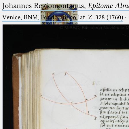
Johannes Regiomontanus,
Epitome Alma
Venice, BNM, Fondo antico lat. Z. 328 (1760)
·
Ptolemaeus
Arabus et Latinus
🔎︎
_
(the underscore) is the placeholder
Start
for exactly one character.
%
(the percent sign) is the
Project
placeholder for no, one or more
Team
than one character.
%%
(two percent signs) is the
News
placeholder for no, one or more
than one character, but not for
Jobs