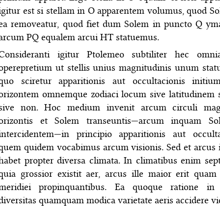
igitur est si stellam in O apparentem volumus, quod Sol
ea removeatur, quod fiet dum Solem in puncto Q ym
arcum PQ equalem arcui HT statuemus.
Consideranti igitur Ptolemeo subtiliter hec omni
operepretium ut stellis unius magnitudinis unum stat
quo sciretur apparitionis aut occultacionis init
orizontem omnemque zodiaci locum sive latitudinem st
sive non. Hoc medium invenit arcum circuli mag
orizontis et Solem transeuntis—arcum inquam Soli
intercidentem—in principio apparitionis aut occultac
quem quidem vocabimus arcum visionis. Sed et arcus i
habet propter diversa climata. In climatibus enim sept
quia grossior existit aer, arcus ille maior erit quam
meridiei propinquantibus. Ea quoque ratione in
diversitas quamquam modica varietate aeris accidere vi