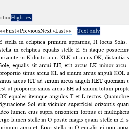
st
High res.
First
Previous
Next
Last
Text only
E stella in ecliptica primum apparens, H locus Solis
stella in ecliptica equalis stelle E. Si itaque posuer
orizonte in K ducto arcu XLK ut arcus OK, distantia sci
Sole, equalis sit arcui EH, erit arcus LK minor arcu
proportio sinus arcus KL ad sinum arcus anguli KOL s
sinus arcus HT ad sinum arcus anguli HET quoniam 
est ut proporcio sinus arcus EH ad sinum totum propt
OK equales itemque angulos T et L rectos. Quamobr
figuracione Sol erit vicinior superficiei orizontis qua
ideo lumen eius supra orizontem fortius et multiplici
ergo lumen stelle in O posite magis quam
stelle in E, 
primum apparet. Ergo stella in O equalis ei non appa