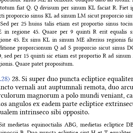
 totum fiat Q. Q divisum per sinum KL faciat R. Fiet i
xti proporcio sinus KL ad sinum LM sicut proporcio sin
 Sed per 25 huius talis etiam est proportio sinus toc
 in regione 45. Quare per 9 quinti R erit equalis 
gione 45. Ex sinu KL in sinum ME alterius regionis fia
ditione proporcionum Q ad S proporcio sicut sinus 
, sed per 15 quinti sic etiam est proportio R ad sinum
gionis. Quare patet propositum.
I.28〉
28. Si super duo puncta ecliptice equaliter
ncto vernali aut auptumnali remota, duo arc
rculorum magnorum a polo mundi veniant, c
os angulos ex eadem parte ecliptice extrinse
ualem intrinseco sibi opposito.
Sit medietas equinoctialis ABG, medietas ecliptice D
uinoccii B. Duo puncta ecliptice sint H et T equalite