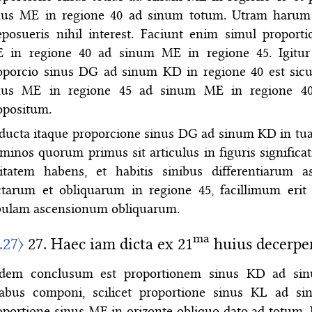
nus ME in regione 40 ad sinum totum. Utram harum
eposueris nihil interest. Faciunt enim simul proport
 in regione 40 ad sinum ME in regione 45. Igitur
oporcio sinus DG ad sinum KD in regione 40 est sicu
nus ME in regione 45 ad sinum ME in regione 40
opositum.
ducta itaque proporcione sinus DG ad sinum KD in tua
rminos quorum primus sit articulus in figuris significa
itatem habens, et habitis sinibus differentiarum 
ctarum et obliquarum in regione 45, facillimum eri
bulam ascensionum obliquarum.
ma
I.27〉
27. Haec iam dicta ex 21
huius decerper
idem conclusum est proportionem sinus KD ad s
abus componi, scilicet proportione sinus KL ad s
oportione sinus ME in orizonte obliquo dato ad totum.