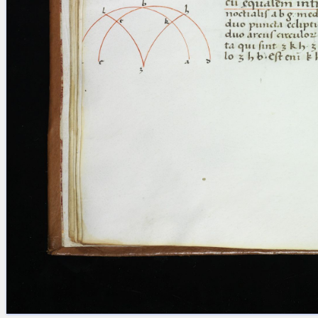
Licenses
·
FAQ
·
Contact
·
Impressum
·
Privacy
· 2013
Print 🖨