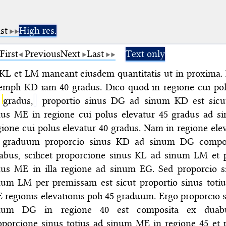
st
High res.
First
Previous
Next
Last
Text only
 KL et LM maneant eiusdem quantitatis ut in proxima. E
empli KD iam 40 gradus. Dico quod in regione cui pol
0
gradus,
proportio sinus DG ad sinum KD est sicut
nus ME in regione cui polus elevatur 45 gradus ad 
gione cui polus elevatur 40 gradus. Nam in regione elev
 graduum proporcio sinus KD ad sinum DG compos
abus, scilicet proporcione sinus KL ad sinum LM et 
nus ME in illa regione ad sinum EG. Sed proporcio 
num LM per premissam est sicut proportio sinus toti
 regionis elevationis poli 45 graduum. Ergo proporcio
num DG in regione 40 est composita ex duabus
oporcione sinus totius ad sinum ME in regione 45 et 