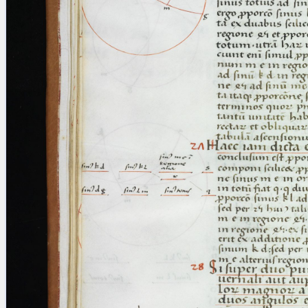
blank space (so that a search ends
at word boundaries).
Publications
Conference
Arabic Works
Arabic Manuscripts
Latin Works
Latin Manuscripts
Latin Early Prints
Images
Texts
beta
Glossary
Resources