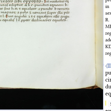
in
se
R.
ME
re
ad
KD
re
〈I
pu
ci
du
eq
eq