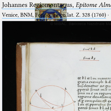
Johannes Regiomontanus,
Epitome Alma
Venice, BNM, Fondo antico lat. Z. 328 (1760)
·
Ptolemaeus
Arabus et Latinus
🔎︎
_
(the underscore) is the placeholder
Start
for exactly one character.
%
(the percent sign) is the
Project
placeholder for no, one or more
Team
than one character.
%%
(two percent signs) is the
News
placeholder for no, one or more
than one character, but not for
Jobs