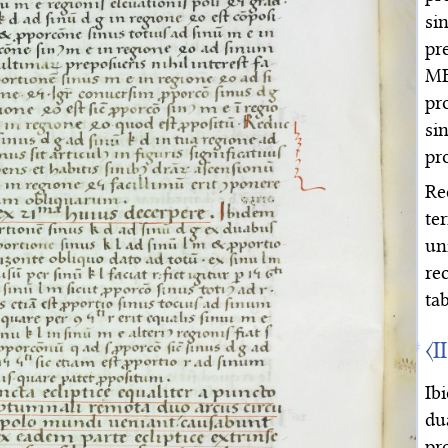
si
pr
ME
pr
si
pr
Re
te
un
re
ta
〈I
Ib
du
pr