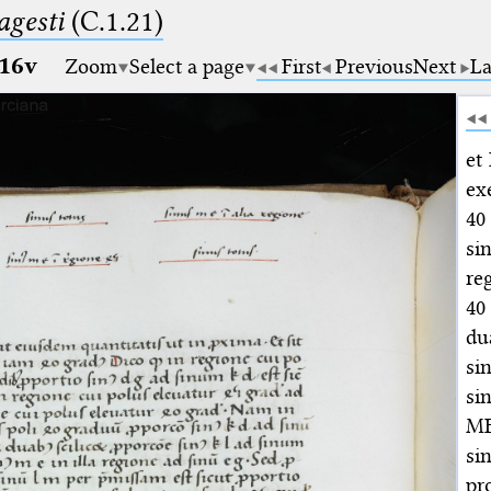
gesti
(C.1.21)
16v
Zoom
Select a page
First
Previous
Next
La
et
ex
4
si
re
40
du
si
si
ME
si
pr